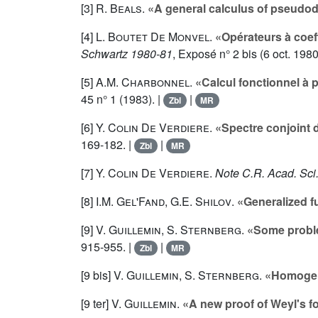
[3]
R. Beals
.
«A general calculus of pseudodi
[4]
L. Boutet De Monvel
.
«Opérateurs à coef
Schwartz 1980-81
, Exposé n° 2 bis (6 oct. 1980
[5]
A.M. Charbonnel
.
«Calcul fonctionnel à 
45
n° 1 (1983). |
|
Zbl
MR
[6]
Y. Colin De Verdiere
.
«Spectre conjoint d
169-182. |
|
Zbl
MR
[7]
Y. Colin De Verdiere
.
Note C.R. Acad. Sci
[8]
I.M. Gel'Fand
,
G.E. Shilov
.
«Generalized f
[9]
V. Guillemin
,
S. Sternberg
.
«Some proble
915-955. |
|
Zbl
MR
[9 bis]
V. Guillemin
,
S. Sternberg
.
«Homogene
[9 ter]
V. Guillemin
.
«A new proof of Weyl's f