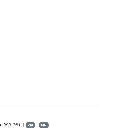
. 299-361. |
|
Zbl
MR