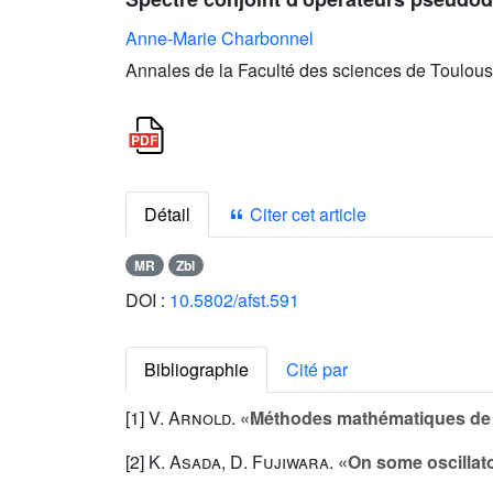
Anne-Marie Charbonnel
Annales de la Faculté des sciences de Toulous
Détail
Citer cet article
MR
Zbl
DOI :
10.5802/afst.591
Bibliographie
Cité par
[1]
V. Arnold
.
«Méthodes mathématiques de 
[2]
K. Asada
,
D. Fujiwara
.
«On some oscillato