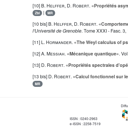
[10]
B. Helffer
,
D. Robert
.
«Propriétés asym
|
Zbl
MR
[10 bis]
B. Helffer
,
D. Robert
.
«Comportemen
l'Université de Grenoble
. Tome
XXXI
- Fasc. 3,
[11]
L. Hormander
.
«The Weyl calculus of ps
[12]
A. Messiah
.
«Mécanique quantique»
. Vo
[13]
D. Robert
.
«Propriétés spectrales d'opé
[13 bis]
D. Robert
.
«Calcul fonctionnel sur l
MR
Diff
ISSN : 0240-2963
e-ISSN : 2258-7519