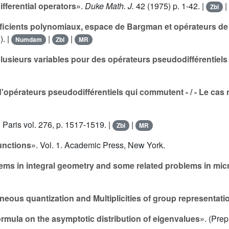
fferential operators»
.
Duke Math. J.
42
(1975) p. 1-42. |
|
Zbl
ficients polynomiaux, espace de Bargman et opérateurs de 
). |
|
|
Numdam
Zbl
MR
plusieurs variables pour des opérateurs pseudodifférentiel
'opérateurs pseudodifférentiels qui commutent - / - Le cas 
.
Paris vol.
276
, p. 1517-1519. |
|
Zbl
MR
unctions»
. Vol.
1
. Academic Press, New York.
ms in integral geometry and some related problems in micr
ous quantization and Multiplicities of group representati
ormula on the asymptotic distribution of eigenvalues»
. (Prepr