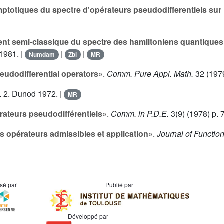
ptotiques du spectre d'opérateurs pseudodifferentiels sur
t semi-classique du spectre des hamiltoniens quantiques 
 1981. |
|
|
Numdam
Zbl
MR
eudodifferential operators»
.
Comm. Pure Appl. Math.
32
(1979
l.
2
. Dunod 1972. |
MR
rateurs pseudodifférentiels»
.
Comm. in P.D.E.
3
(9) (1978) p. 
es opérateurs admissibles et application»
.
Journal of Functio
usé par
Publié par
Développé par