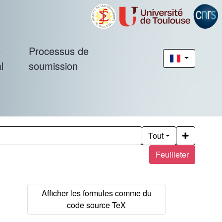
é
Processus de
l
soumission
Tout
Feuilleter