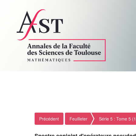
Précédent
Feuilleter
Série 5 : Tome 5 (
Spectre conjoint d'opérateurs pseudod