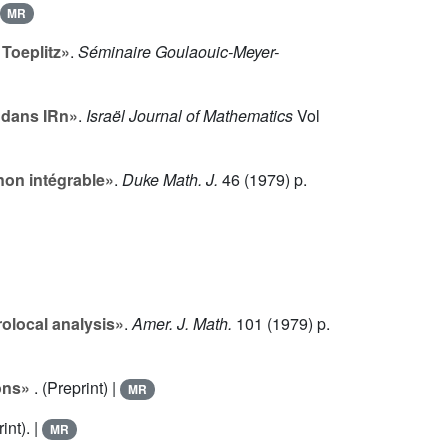
MR
Toeplitz»
.
Séminaire Goulaouic-Meyer-
s dans IRn»
.
Israël Journal of Mathematics
Vol
non intégrable»
.
Duke Math. J.
46
(1979) p.
olocal analysis»
.
Amer. J. Math.
101
(1979) p.
ons»
. (Preprint) |
MR
int). |
MR