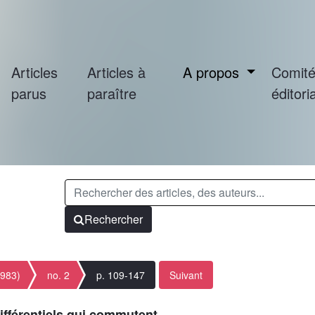
Articles
Articles à
A propos
Comit
parus
paraître
éditoria
Rechercher
1983)
no. 2
p. 109-147
Suivant
ifférentiels qui commutent