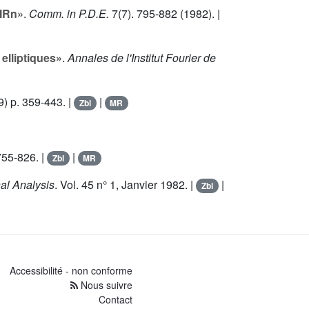
 IRn»
.
Comm. in P.D.E.
7
(7). 795-882 (1982). |
elliptiques»
.
Annales de l'Institut Fourier de
) p. 359-443. |
|
Zbl
MR
755-826. |
|
Zbl
MR
nal Analysis
. Vol.
45
n° 1, Janvier 1982. |
|
Zbl
Accessibilité - non conforme
Nous suivre
Contact