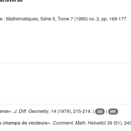
e : Mathématiques, Série 5, Tome 7 (1985) no. 2, pp. 169-177
erse»
.
J. Diff. Geometry
,
14
(1979), 215-219. |
|
Zbl
MR
es champs de vecteurs»
.
Comment. Math. Helvetici
39
(51), 34