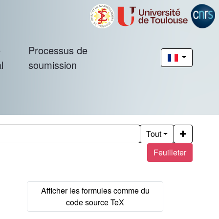
é
Processus de
l
soumission
Tout
Feuilleter