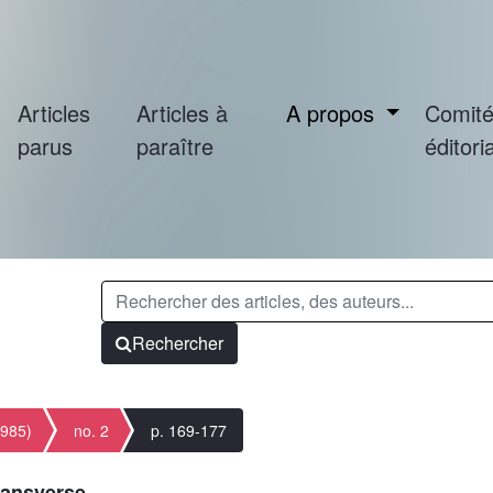
Articles
Articles à
A propos
Comit
parus
paraître
éditoria
Rechercher
1985)
no. 2
p. 169-177
ransverse