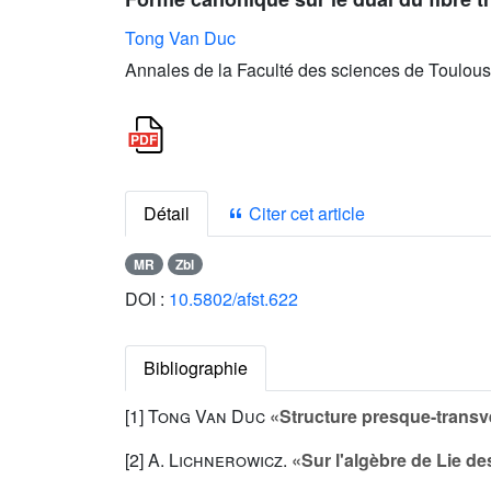
Tong Van Duc
Annales de la Faculté des sciences de Toulous
Détail
Citer cet article
MR
Zbl
DOI :
10.5802/afst.622
Bibliographie
[1]
Tong Van Duc
«Structure presque-transv
[2]
A. Lichnerowicz
.
«Sur l'algèbre de Lie d