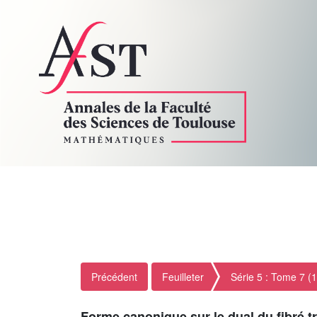
Précédent
Feuilleter
Série 5 : Tome 7 (
Forme canonique sur le dual du fibré t