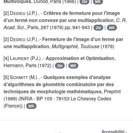
Multivoques
, Dunod. Paris (1966) |
|
Zbl
MR
[2]
Dedieu (J.P.
) . -
Critères de fermeture pour l'image
d'un fermé non convexe par une multiapplication
,
C. R.
Acad. Sci.
, Paris,
287
(1978) pp. 941-943 |
|
Zbl
MR
[3]
Dedieu (J.P.
) .-
Fermeture de l'image d'un fermé par
une multiapplication
,
Multigraphié, Toulouse
(1978)
[4]
Laurent (P.J.
) .-
Approximation et Optimisation
,
Hermann, Paris (1972) |
|
Zbl
MR
[5]
Schmitt (M.
) . -
Quelques exemples d'analyse
d'algorithmes de géométrie combinatoire par des
techniques de morphologie mathématiques
, Preprint
(1988) (INRIA - BP 105 - 78153 Le Chesney Cedex
(France)) |
MR
Accessibilité -