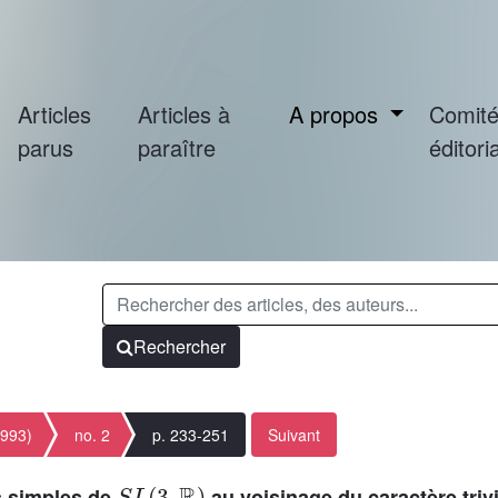
Articles
Articles à
A propos
Comit
parus
paraître
éditoria
Rechercher
1993)
no. 2
p. 233-251
Suivant
S
L
(
3
,
ℝ
)
s simples de
au voisinage du caractère trivi