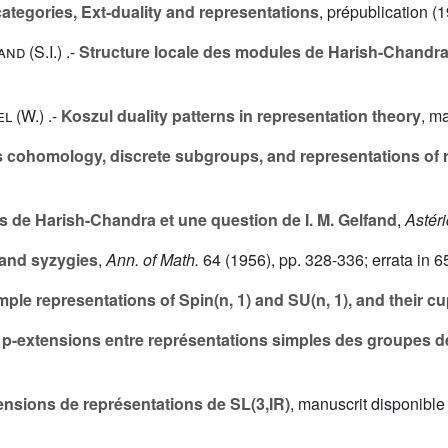
ategories, Ext-duality and representations
, prépublication (
nd (S.I.
) .-
Structure locale des modules de Harish-Chandr
l (W.
) .-
Koszul duality patterns in representation theory
, m
 cohomology, discrete subgroups, and representations of 
 de Harish-Chandra et une question de I. M. Gelfand
,
Astér
and syzygies
,
Ann. of Math.
64
(1956), pp. 328-336; errata in
6
mple representations of Spin(n, 1) and SU(n, 1), and their c
 p-extensions entre représentations simples des groupes de
ensions de représentations de SL(3,IR)
, manuscrit disponibl