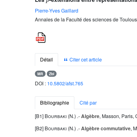
Pierre-Yves Gaillard
Annales de la Faculté des sciences de Toulous
Détail
Citer cet article
MR
Zbl
DOI :
10.5802/afst.765
Bibliographie
Cité par
[B1]
Bourbaki (N.
) .-
Algèbre
, Masson, Paris, 
[B2]
Bourbaki (N.
) .-
Algèbre commutative
, M