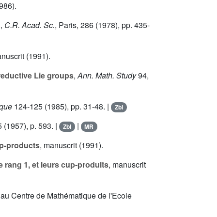
1986).
a
,
C.R. Acad. Sc.
, Paris,
286
(1978), pp. 435-
anuscrit (1991).
reductive Lie groups
,
Ann. Math. Study
94
,
ique
124
-125 (1985), pp. 31-48. |
Zbl
5
(1957), p. 593. |
|
Zbl
MR
up-products
, manuscrit (1991).
 rang 1, et leurs cup-produits
, manuscrit
e au Centre de Mathématique de l'Ecole