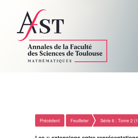
Précédent
Feuilleter
Série 6 : Tome 2 (
p
Les
-extensions entre représentation