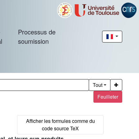
é
Processus de
l
soumission
Tout
Feuilleter
al, et leurs cup-produits