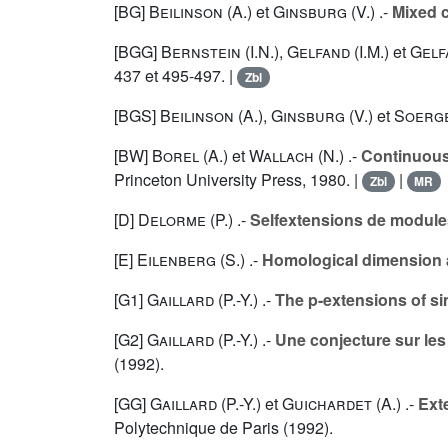
[BG]
Beilinson (A.
) et
Ginsburg (V.
) .-
Mixed c
[BGG]
Bernstein (I.N.
),
Gelfand (I.M.
) et
Gelfa
437 et 495-497. |
Zbl
[BGS]
Beilinson (A.
),
Ginsburg (V.
) et
Soerge
[BW]
Borel (A.
) et
Wallach (N.
) .-
Continuous
Princeton University Press, 1980. |
|
Zbl
MR
[D]
Delorme (P.
) .-
Selfextensions de modules
[E]
Eilenberg (S.
) .-
Homological dimension 
[G1]
Gaillard (P.-Y.
) .-
The p-extensions of si
[G2]
Gaillard (P.-Y.
) .-
Une conjecture sur les
(1992).
[GG]
Gaillard (P.-Y.
) et
Guichardet (A.
) .-
Ext
Polytechnique de Paris (1992).