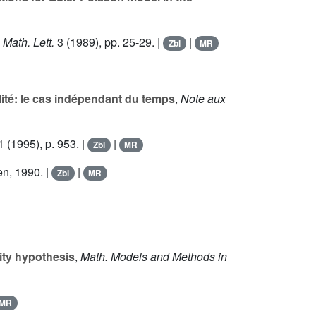
 Math. Lett.
3
(1989), pp. 25-29. |
|
Zbl
MR
ité: le cas indépendant du temps
,
Note aux
1
(1995), p. 953. |
|
Zbl
MR
en, 1990. |
|
Zbl
MR
ity hypothesis
,
Math. Models and Methods in
MR