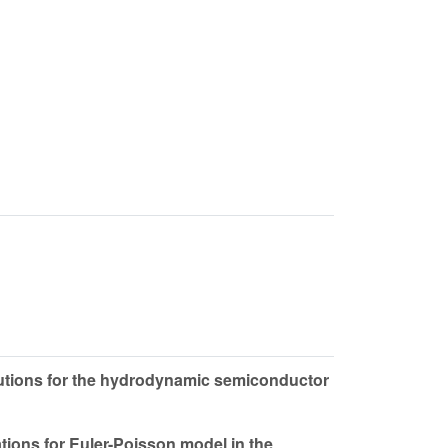
lutions for the hydrodynamic semiconductor
tions for Euler-Poisson model in the