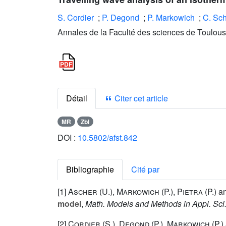
S. Cordier
;
P. Degond
;
P. Markowich
;
C. Sc
Annales de la Faculté des sciences de Toulous
Détail
Citer cet article
MR
Zbl
DOI :
10.5802/afst.842
Bibliographie
Cité par
[1]
Ascher (U.
),
Markowich (P.
),
Pietra (P.
) a
model
,
Math. Models and Methods in Appl. Sci
[2]
Cordier (S.
),
Degond (P.
),
Markowich (P.
)