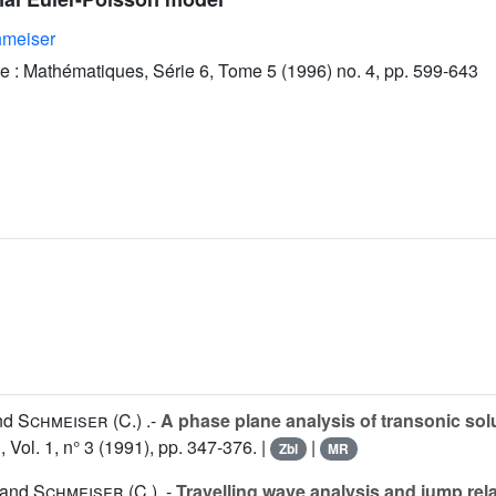
hmeiser
e : Mathématiques, Série 6, Tome 5 (1996) no. 4, pp. 599-643
nd
Schmeiser (C.
) .-
A phase plane analysis of transonic so
.
, Vol.
1
, n° 3 (1991), pp. 347-376. |
|
Zbl
MR
 and
Schmeiser (C.
). -
Travelling wave analysis and jump rela