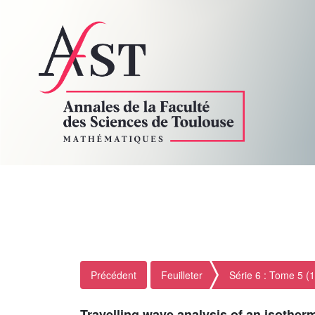
Précédent
Feuilleter
Série 6 : Tome 5 (
Travelling wave analysis of an isother