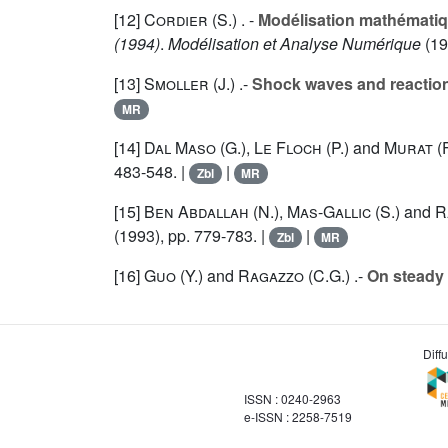
[12]
Cordier (S.
) . -
Modélisation mathématiq
(1994)
.
Modélisation et Analyse Numérique
(19
[13]
Smoller (J.
) .-
Shock waves and reaction
MR
[14]
Dal Maso (G.
),
Le Floch (P.
) and
Murat (F
483-548. |
|
Zbl
MR
[15]
Ben Abdallah (N.
),
Mas-Gallic (S.
) and
R
(1993), pp. 779-783. |
|
Zbl
MR
[16]
Guo (Y.
) and
Ragazzo (C.G.
) .-
On steady 
Diff
ISSN : 0240-2963
e-ISSN : 2258-7519