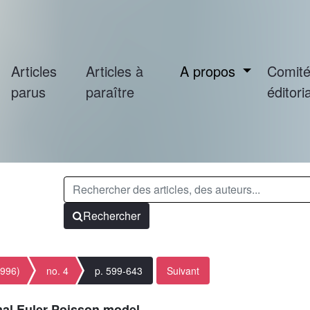
Articles
Articles à
A propos
Comit
parus
paraître
éditoria
Rechercher
1996)
no. 4
p. 599-643
Suivant
mal Euler-Poisson model