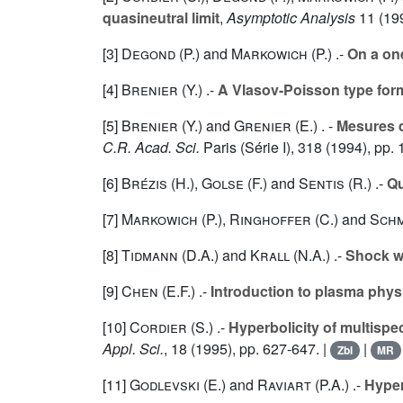
quasineutral limit
,
Asymptotic Analysis
11
(199
[3]
Degond (P.
) and
Markowich (P.
) .-
On a on
[4]
Brenier (Y.
) .-
A Vlasov-Poisson type form
[5]
Brenier (Y.
) and
Grenier (E.
) . -
Mesures d
C.R. Acad. Sci.
Paris (Série I),
318
(1994), pp. 
[6]
Brézis (H.
),
Golse (F.
) and
Sentis (R.
) .-
Qu
[7]
Markowich (P.
),
Ringhoffer (C.
) and
Schm
[8]
Tidmann (D.A.
) and
Krall (N.A.
) .-
Shock wa
[9]
Chen (E.F.
) .-
Introduction to plasma phys
[10]
Cordier (S.
) .-
Hyperbolicity of multisp
Appl. Sci.
,
18
(1995), pp. 627-647. |
|
Zbl
MR
[11]
Godlevski (E.
) and
Raviart (P.A.
) .-
Hyper