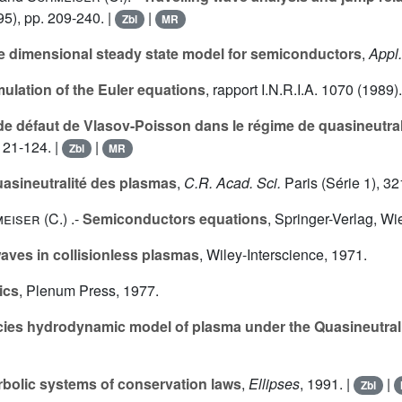
5), pp. 209-240. |
|
Zbl
MR
e dimensional steady state model for semiconductors
,
Appl.
ulation of the Euler equations
, rapport I.N.R.I.A.
1070
(1989).
e défaut de Vlasov-Poisson dans le régime de quasineutral
121-124. |
|
Zbl
MR
asineutralité des plasmas
,
C.R. Acad. Sci.
Paris (Série 1),
32
eiser (C.
) .-
Semiconductors equations
, Springer-Verlag, Wi
ves in collisionless plasmas
, Wiley-Interscience, 1971.
ics
, Plenum Press, 1977.
ecies hydrodynamic model of plasma under the Quasineutral
bolic systems of conservation laws
,
Ellipses
, 1991. |
|
Zbl