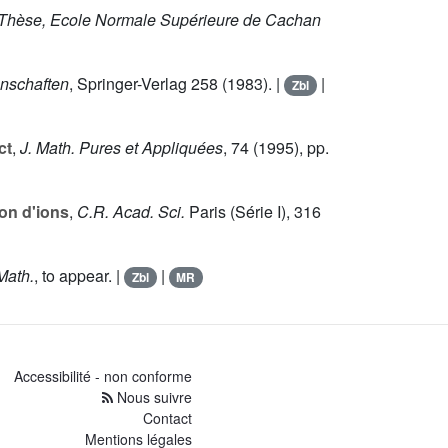
Thèse, Ecole Normale Supérieure de Cachan
nschaften
, Springer-Verlag
258
(1983). |
|
Zbl
ct
,
J. Math. Pures et Appliquées
,
74
(1995), pp.
on d'ions
,
C.R. Acad. Sci.
Paris (Série I),
316
Math.
, to appear. |
|
Zbl
MR
Accessibilité - non conforme
Nous suivre
Contact
Mentions légales