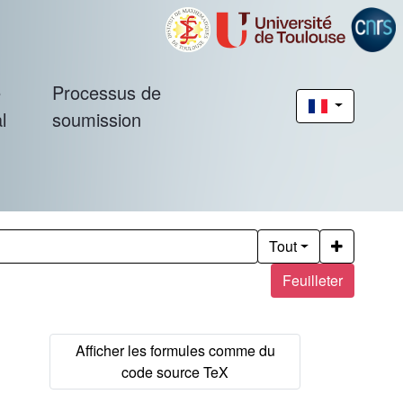
é
Processus de
l
soumission
Tout
Feuilleter