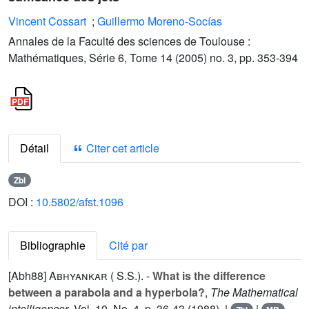
Vincent Cossart
;
Guillermo Moreno-Socías
Annales de la Faculté des sciences de Toulouse :
Mathématiques, Série 6, Tome 14 (2005) no. 3, pp. 353-394
Détail
Citer cet article
Zbl
DOI :
10.5802/afst.1096
Bibliographie
Cité par
[Abh88]
Abhyankar ( S.S.).
-
What is the difference
between a parabola and a hyperbola?
,
The Mathematical
intelligencer
, Vol.
10
, No. 4, p. 36-43 (1988). |
|