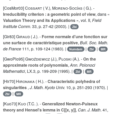
[CosMor03]
Cossart ( V.)
,
Moreno-Socías ( G.).
-
Irreducibility criterion : a geometric point of view
, dans «
Valuation Theory and its Applications
», vol.
II
,
Field
Institute Comm.
33
, p. 27-42 (2003). |
Zbl
[Gir83]
Giraud ( J.).
-
Forme normale d'une fonction sur
une surface de caractéristique positive
,
Bull. Soc. Math.
de France
111
, p. 109-124 (1983). |
|
|
Numdam
Zbl
MR
[GwoPlo95]
Gwoźdiewicz (J.)
,
Płoski (A.).
-
On the
approximate roots of polynomials
,
Ann. Polonoci
Mathematici
,
LX.3
, p. 199-209 (1995). |
|
Zbl
MR
[Hir70]
Hironaka ( H.).
-
Characteristic polyhedra of
singularities
,
J. Math. Kyoto Univ.
10
, p. 251-293 (1970). |
|
Zbl
MR
[Kuo73]
Kuo (T.C. ).
-
Generalized Newton-Puiseux
theory and Hensel's lemma in C[[x, y]]
,
Can. J. Math
.
41
,