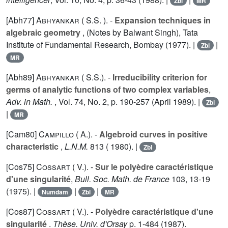
Zbl
MR
[Abh77]
Abhyankar ( S.S. ).
-
Expansion techniques in
algebraic geometry
, (Notes by Balwant Singh), Tata
Institute of Fundamental Research, Bombay (1977). |
|
Zbl
MR
[Abh89]
Abhyankar ( S.S.).
-
Irreducibility criterion for
germs of analytic functions of two complex variables
,
Adv. in Math.
, Vol.
74
, No. 2, p. 190-257 (April 1989). |
Zbl
|
MR
[Cam80]
Campillo ( A.).
-
Algebroid curves in positive
characteristic
,
L.N.M.
813
( 1980). |
Zbl
[Cos75]
Cossart ( V.).
-
Sur le polyèdre caractéristique
d'une singularité
,
Bull. Soc. Math. de France
103
, 13-19
(1975). |
|
|
Numdam
Zbl
MR
[Cos87]
Cossart ( V.).
-
Polyèdre caractéristique d'une
singularité
.
Thèse. Univ. d'Orsay
p. 1-484 (1987).