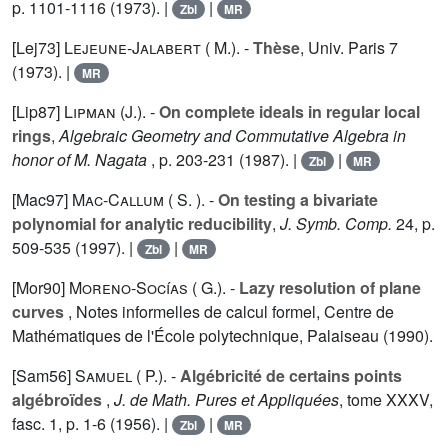
p. 1101-1116 (1973). |
|
Zbl
MR
[Lej73]
Lejeune-Jalabert ( M.
). -
Thèse
, Univ. Paris
7
(1973). |
MR
[Lip87]
Lipman (J.).
-
On complete ideals in regular local
rings
,
Algebraic Geometry and Commutative Algebra in
honor of M. Nagata
, p. 203-231 (1987). |
|
Zbl
MR
[Mac97]
Mac-Callum ( S. ).
-
On testing a bivariate
polynomial for analytic reducibility
,
J. Symb. Comp.
24
, p.
509-535 (1997). |
|
Zbl
MR
[Mor90]
Moreno-Socías ( G.).
-
Lazy resolution of plane
curves
, Notes informelles de calcul formel, Centre de
Mathématiques de l'École polytechnique, Palaiseau (1990).
[Sam56]
Samuel ( P.).
-
Algébricité de certains points
algébroïdes
,
J. de Math. Pures et Appliquées
, tome
XXXV
,
fasc. 1, p. 1-6 (1956). |
|
Zbl
MR