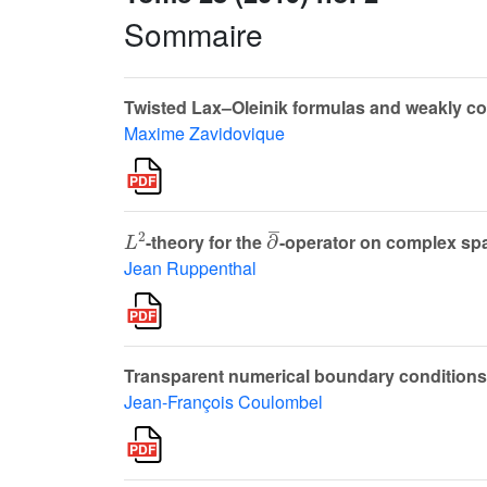
Sommaire
Twisted Lax–Oleinik formulas and weakly c
Maxime Zavidovique
L
2
∂
¯
-theory for the
-operator on complex spac
Jean Ruppenthal
Transparent numerical boundary conditions f
Jean-François Coulombel