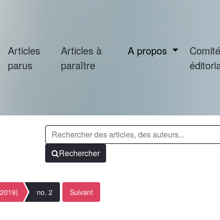
Articles
Articles à
A propos
Comit
parus
paraître
éditoria
Rechercher
(2019)
no. 2
Suivant