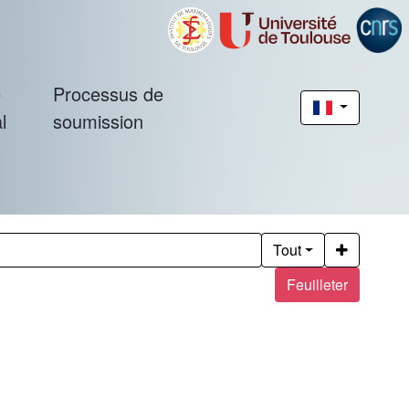
é
Processus de
l
soumission
Tout
Feuilleter