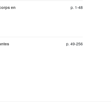
 corps en
p. 1-48
antes
p. 49-256