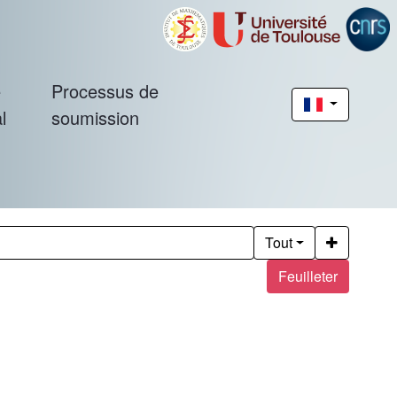
é
Processus de
l
soumission
Tout
Feuilleter