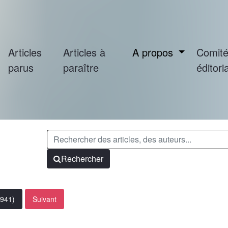
Articles
Articles à
A propos
Comit
parus
paraître
éditoria
Rechercher
1941)
Suivant