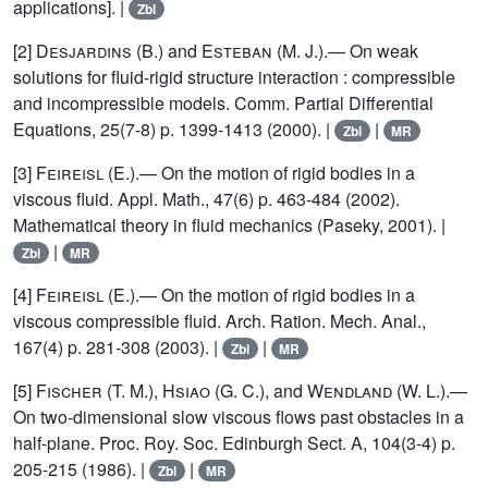
applications]. |
Zbl
[2]
Desjardins
(B.) and
Esteban
(M. J.).— On weak
solutions for fluid-rigid structure interaction : compressible
and incompressible models. Comm. Partial Differential
Equations, 25(7-8) p. 1399-1413 (2000). |
|
Zbl
MR
[3]
Feireisl
(E.).— On the motion of rigid bodies in a
viscous fluid. Appl. Math., 47(6) p. 463-484 (2002).
Mathematical theory in fluid mechanics (Paseky, 2001). |
|
Zbl
MR
[4]
Feireisl
(E.).— On the motion of rigid bodies in a
viscous compressible fluid. Arch. Ration. Mech. Anal.,
167(4) p. 281-308 (2003). |
|
Zbl
MR
[5]
Fischer
(T. M.),
Hsiao
(G. C.), and
Wendland
(W. L.).—
On two-dimensional slow viscous flows past obstacles in a
half-plane. Proc. Roy. Soc. Edinburgh Sect. A, 104(3-4) p.
205-215 (1986). |
|
Zbl
MR