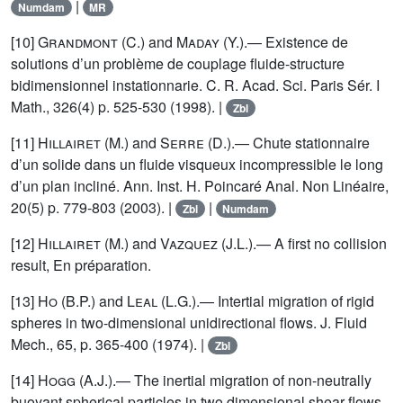
|
Numdam
MR
[10]
Grandmont
(C.) and
Maday
(Y.).— Existence de
solutions d’un problème de couplage fluide-structure
bidimensionnel instationnarie. C. R. Acad. Sci. Paris Sér. I
Math., 326(4) p. 525-530 (1998). |
Zbl
[11]
Hillairet
(M.) and
Serre
(D.).— Chute stationnaire
d’un solide dans un fluide visqueux incompressible le long
d’un plan incliné. Ann. Inst. H. Poincaré Anal. Non Linéaire,
20(5) p. 779-803 (2003). |
|
Zbl
Numdam
[12]
Hillairet
(M.) and
Vazquez
(J.L.).— A first no collision
result, En préparation.
[13]
Ho
(B.P.) and
Leal
(L.G.).— Intertial migration of rigid
spheres in two-dimensional unidirectional flows. J. Fluid
Mech., 65, p. 365-400 (1974). |
Zbl
[14]
Hogg
(A.J.).— The inertial migration of non-neutrally
buoyant spherical particles in two dimensional shear flows.