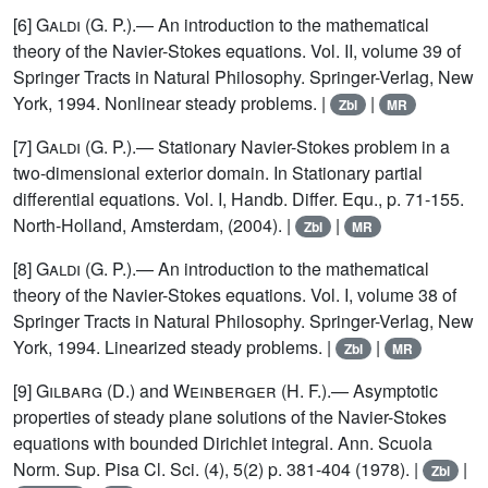
[6]
Galdi
(G. P.).— An introduction to the mathematical
theory of the Navier-Stokes equations. Vol. II, volume 39 of
Springer Tracts in Natural Philosophy. Springer-Verlag, New
York, 1994. Nonlinear steady problems. |
|
Zbl
MR
[7]
Galdi
(G. P.).— Stationary Navier-Stokes problem in a
two-dimensional exterior domain. In Stationary partial
differential equations. Vol. I, Handb. Differ. Equ., p. 71-155.
North-Holland, Amsterdam, (2004). |
|
Zbl
MR
[8]
Galdi
(G. P.).— An introduction to the mathematical
theory of the Navier-Stokes equations. Vol. I, volume 38 of
Springer Tracts in Natural Philosophy. Springer-Verlag, New
York, 1994. Linearized steady problems. |
|
Zbl
MR
[9]
Gilbarg
(D.) and
Weinberger
(H. F.).— Asymptotic
properties of steady plane solutions of the Navier-Stokes
equations with bounded Dirichlet integral. Ann. Scuola
Norm. Sup. Pisa Cl. Sci. (4), 5(2) p. 381-404 (1978). |
|
Zbl