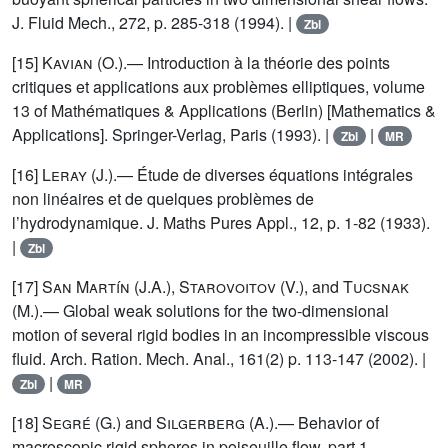
J. Fluid Mech., 272, p. 285-318 (1994). |
Zbl
[15]
Kavian
(O.).— Introduction à la théorie des points
critiques et applications aux problèmes elliptiques, volume
13 of Mathématiques & Applications (Berlin) [Mathematics &
Applications]. Springer-Verlag, Paris (1993). |
|
Zbl
MR
[16]
Leray
(J.).— Étude de diverses équations intégrales
non linéaires et de quelques problèmes de
l’hydrodynamique. J. Maths Pures Appl., 12, p. 1-82 (1933).
|
Zbl
[17]
San Martín
(J.A.),
Starovoitov
(V.), and
Tucsnak
(M.).— Global weak solutions for the two-dimensional
motion of several rigid bodies in an incompressible viscous
fluid. Arch. Ration. Mech. Anal., 161(2) p. 113-147 (2002). |
|
Zbl
MR
[18]
Segré
(G.) and
Silgerberg
(A.).— Behavior of
macroscopic rigid spheres in poiseuille flow. part 1.