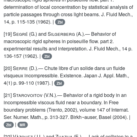
determination of local concentration by statistical analysis of
particle passages through cross light beams. J. Fluid Mech.,
14, p. 115-135 (1962). |
Zbl
[19]
Segré
(G.) and
Silgerberg
(A.).— Behavior of
macroscopic rigid spheres in poiseuille flow. part 2.
experimental results and interpretation. J. Fluid Mech., 14 p.
136-157 (1962). |
Zbl
[20]
Serre
(D.).— Chute libre d’un solide dans un fluide
visqueux incompressible. Existence. Japan J. Appl. Math.,
4(1) p. 99-110 (1987). |
Zbl
[21]
Starovoitov
(V.N.).— Behavior of a rigid body in an
incompressible viscous fluid near a boundary. In Free
boundary problems (Trento, 2002), volume 147 of Internat.
Ser. Numer. Math., p. 313-327. Birkh¬auser, Basel (2004). |
|
Zbl
MR
[22]
Vàzquez
(J.L.) and
Zuazua
(E.).— Lack of collision in a