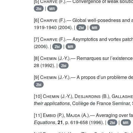
[5]
Charve
(F.).— Convergence of weak solution
|
Zbl
MR
[6]
Charve
(F.).— Global well-posedness and a
1919-1940 (2004). |
|
Zbl
MR
[7]
Charve
(F.).— Asymptotics and vortex patc
(2006). |
|
Zbl
MR
[8]
Chemin
(J.-Y.).— Remarques sur l’existence
28 (1992). |
Zbl
[9]
Chemin
(J.-Y.).— A propos d’un problème de
Zbl
[10]
Chemin
(J.-Y.),
Desjardins
(B.),
Gallagh
their applications
, Collège de France Seminar, 
[11]
Embid
(P.),
Majda
(A.).— Averaging over fast
Equations
,
21
, p. 619-658 (1996). |
|
Zbl
MR