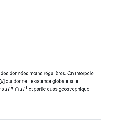
r des données moins régulières. On interpole
[6] qui donne l’existence globale si le
H
˙
1
2
∩
H
˙
1
ans
et partie quasigéostrophique