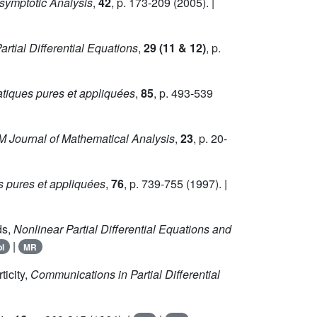
symptotic Analysis
,
42
, p. 173-209 (2005). |
rtial Differential Equations
,
29 (11 & 12)
, p.
tiques pures et appliquées
,
85
, p. 493-539
 Journal of Mathematical Analysis
,
23
, p. 20-
 pures et appliquées
,
76
, p. 739-755 (1997). |
ds,
Nonlinear Partial Differential Equations and
|
bl
MR
ticity,
Communications in Partial Differential