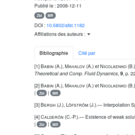
Publié le :
2008-12-11
Zbl
MR
DOI :
10.5802/afst.1182
Affiliations des auteurs :
Bibliographie
Cité par
[1]
Babin
(A.),
Mahalov
(A.) et
Nicolaenko
(B.)
Theoretical and Comp. Fluid Dynamics
,
9
, p. 
[2]
Babin
(A.),
Mahalov
(A.) et
Nicolaenko
(B.)
|
|
Zbl
MR
[3]
Bergh
(J.),
Löfström
(J.).— Interpolation S
[4]
Calderón
(C.-P.).— Existence of weak soluti
|
|
Zbl
MR