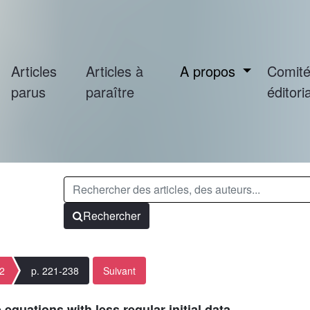
Articles
Articles à
A propos
Comit
parus
paraître
éditoria
Rechercher
 2
p. 221-238
Suivant
equations with less regular initial data