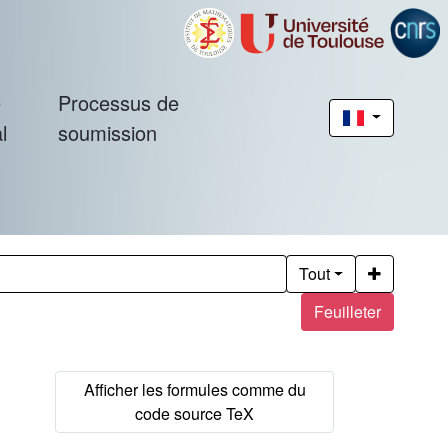
é
Processus de
l
soumission
Tout
Feuilleter