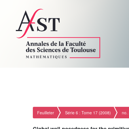
Feuilleter
Série 6 : Tome 17 (2008)
no.
Global well-posedness for the primitive 