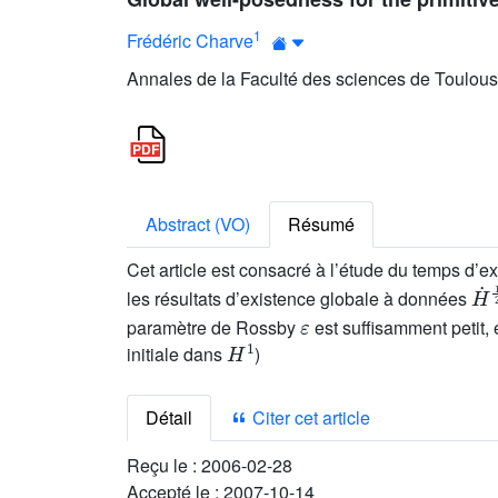
1
Frédéric Charve
Annales de la Faculté des sciences de Toulous
Abstract (VO)
Résumé
Cet article est consacré à l’étude du temps d’
H
˙
les résultats d’existence globale à données
ε
paramètre de Rossby
est suffisamment petit, 
H
1
initiale dans
)
Détail
Citer cet article
Reçu le :
2006-02-28
Accepté le :
2007-10-14