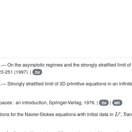
.— On the asymptotic regimes and the strongly stratified limit o
223-251 (1997). |
Zbl
.— Strongly stratified limit of 3D primitive equations in an infinit
paces : an introduction, Springer-Verlag, 1976. |
|
Zbl
MR
L
p
ons for the Navier-Stokes equations with initial data in
,
Tran