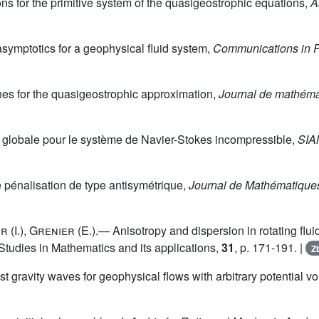
s for the primitive system of the quasigeostrophic equations,
A
symptotics for a geophysical fluid system,
Communications in Pa
hes for the quasigeostrophic approximation,
Journal de mathéma
 globale pour le système de Navier-Stokes incompressible,
SIAM
 pénalisation de type antisymétrique,
Journal de Mathématiques
er
(I.),
Grenier
(E.).— Anisotropy and dispersion in rotating flui
Studies in Mathematics and its applications,
31
, p. 171-191. |
Z
 gravity waves for geophysical flows with arbitrary potential vor