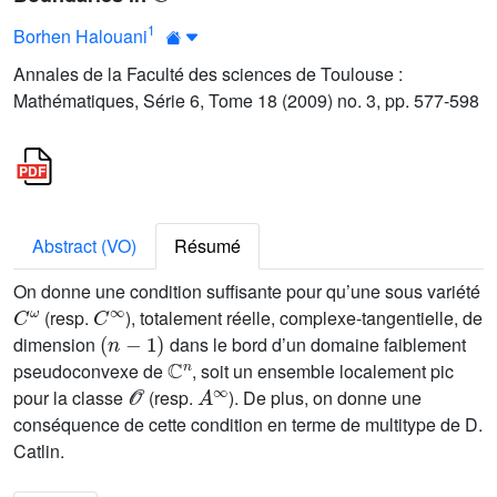
1
Borhen Halouani
Annales de la Faculté des sciences de Toulouse :
Mathématiques, Série 6, Tome 18 (2009) no. 3, pp. 577-598
Abstract (VO)
Résumé
On donne une condition suffisante pour qu’une sous variété
C
ω
C
∞
(resp.
), totalement réelle, complexe-tangentielle, de
(
n
-
1
)
dimension
dans le bord d’un domaine faiblement
ℂ
n
pseudoconvexe de
, soit un ensemble localement pic
𝒪
A
∞
pour la classe
(resp.
). De plus, on donne une
conséquence de cette condition en terme de multitype de D.
Catlin.