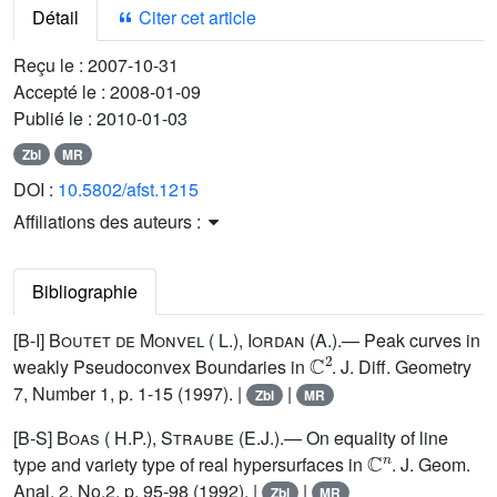
Détail
Citer cet article
Reçu le :
2007-10-31
Accepté le :
2008-01-09
Publié le :
2010-01-03
Zbl
MR
DOI :
10.5802/afst.1215
Affiliations des auteurs :
Bibliographie
[B-I]
Boutet de Monvel ( L.), Iordan (A.)
.— Peak curves in
ℂ
2
weakly Pseudoconvex Boundaries in
. J. Diff. Geometry
7, Number 1, p. 1-15 (1997). |
|
Zbl
MR
[B-S]
Boas ( H.P.), Straube (E.J.)
.— On equality of line
ℂ
n
type and variety type of real hypersurfaces in
. J. Geom.
Anal. 2, No.2, p. 95-98 (1992). |
|
Zbl
MR