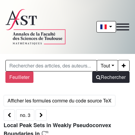
Tout
Feuilleter
Rechercher
no. 3
Local Peak Sets in Weakly Pseudoconvex
ℂ
n
Boundaries in