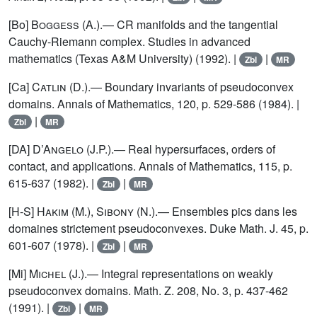
[Bo]
Boggess (A.)
.— CR manifolds and the tangential
Cauchy-Riemann complex. Studies in advanced
mathematics (Texas A&M University) (1992). |
|
Zbl
MR
[Ca]
Catlin (D.)
.— Boundary invariants of pseudoconvex
domains. Annals of Mathematics, 120, p. 529-586 (1984). |
|
Zbl
MR
[DA]
D’Angelo (J.P.)
.— Real hypersurfaces, orders of
contact, and applications. Annals of Mathematics, 115, p.
615-637 (1982). |
|
Zbl
MR
[H-S]
Hakim (M.), Sibony (N.)
.— Ensembles pics dans les
domaines strictement pseudoconvexes. Duke Math. J. 45, p.
601-607 (1978). |
|
Zbl
MR
[Mi]
Michel (J.)
.— Integral representations on weakly
pseudoconvex domains. Math. Z. 208, No. 3, p. 437-462
(1991). |
|
Zbl
MR