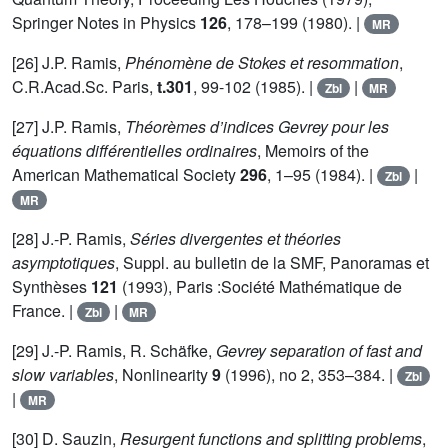
Springer Notes in Physics
126
, 178–199 (1980). |
MR
[26] J.P. Ramis,
Phénomène de Stokes et resommation
,
C.R.Acad.Sc. Paris,
t.301
, 99-102 (1985). |
|
Zbl
MR
[27] J.P. Ramis,
Théorèmes d’indices Gevrey pour les
équations différentielles ordinaires
, Memoirs of the
American Mathematical Society
296
, 1–95 (1984). |
|
Zbl
MR
[28] J.-P. Ramis,
Séries divergentes et théories
asymptotiques
, Suppl. au bulletin de la SMF, Panoramas et
Synthèses
121
(1993), Paris :Société Mathématique de
France. |
|
Zbl
MR
[29] J.-P. Ramis, R. Schäfke,
Gevrey separation of fast and
slow variables
, Nonlinearity
9
(1996), no 2, 353–384. |
Zbl
|
MR
[30] D. Sauzin,
Resurgent functions and splitting problems
,