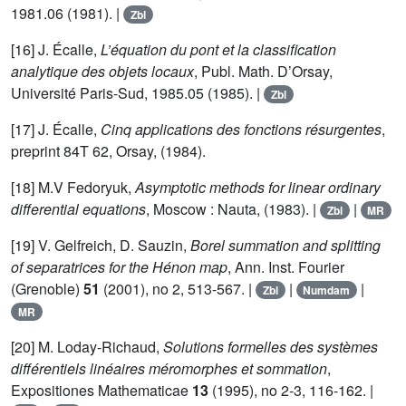
1981.06 (1981). |
Zbl
[16] J. Écalle,
L’équation du pont et la classification
analytique des objets locaux
, Publ. Math. D’Orsay,
Université Paris-Sud, 1985.05 (1985). |
Zbl
[17] J. Écalle,
Cinq applications des fonctions résurgentes
,
preprint 84T 62, Orsay, (1984).
[18] M.V Fedoryuk,
Asymptotic methods for linear ordinary
differential equations
, Moscow : Nauta, (1983). |
|
Zbl
MR
[19] V. Gelfreich, D. Sauzin,
Borel summation and splitting
of separatrices for the Hénon map
, Ann. Inst. Fourier
(Grenoble)
51
(2001), no 2, 513-567. |
|
|
Zbl
Numdam
MR
[20] M. Loday-Richaud,
Solutions formelles des systèmes
différentiels linéaires méromorphes et sommation
,
Expositiones Mathematicae
13
(1995), no 2-3, 116-162. |