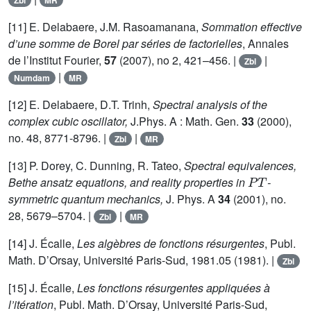
Zbl
MR
[11] E. Delabaere, J.M. Rasoamanana,
Sommation effective
d’une somme de Borel par séries de factorielles
, Annales
de l’Institut Fourier,
57
(2007), no 2, 421–456. |
|
Zbl
|
Numdam
MR
[12] E. Delabaere, D.T. Trinh,
Spectral analysis of the
complex cubic oscillator,
J.Phys. A : Math. Gen.
33
(2000),
no. 48, 8771-8796. |
|
Zbl
MR
[13] P. Dorey, C. Dunning, R. Tateo,
Spectral equivalences,
P
T
Bethe ansatz equations, and reality properties in
-
symmetric quantum mechanics,
J. Phys. A
34
(2001), no.
28, 5679–5704. |
|
Zbl
MR
[14] J. Écalle,
Les algèbres de fonctions résurgentes
, Publ.
Math. D’Orsay, Université Paris-Sud, 1981.05 (1981). |
Zbl
[15] J. Écalle,
Les fonctions résurgentes appliquées à
l’itération
, Publ. Math. D’Orsay, Université Paris-Sud,