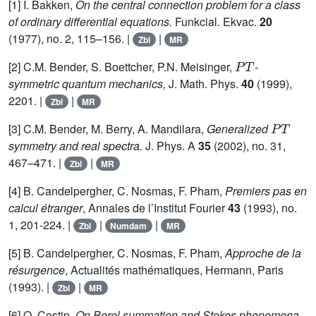
[1] I. Bakken,
On the central connection problem for a class
of ordinary differential equations.
Funkcial. Ekvac.
20
(1977), no. 2, 115–156. |
|
Zbl
MR
P
T
[2] C.M. Bender, S. Boettcher, P.N. Meisinger,
-
symmetric quantum mechanics,
J. Math. Phys.
40
(1999),
2201. |
|
Zbl
MR
P
T
[3] C.M. Bender, M. Berry, A. Mandilara,
Generalized
symmetry and real spectra.
J. Phys. A
35
(2002), no. 31,
467–471. |
|
Zbl
MR
[4] B. Candelpergher, C. Nosmas, F. Pham,
Premiers pas en
calcul étranger
, Annales de l’Institut Fourier
43
(1993), no.
1, 201-224. |
|
|
Zbl
Numdam
MR
[5] B. Candelpergher, C. Nosmas, F. Pham,
Approche de la
résurgence
, Actualités mathématiques, Hermann, Paris
(1993). |
|
Zbl
MR
[6] O. Costin,
On Borel summation and Stokes phenomena