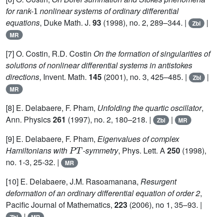
1
for rank-
nonlinear systems of ordinary differential
equations
, Duke Math. J.
93
(1998), no. 2, 289–344. |
|
Zbl
MR
[7] O. Costin, R.D. Costin
On the formation of singularities of
solutions of nonlinear differential systems in antistokes
directions
, Invent. Math.
145
(2001), no. 3, 425–485. |
|
Zbl
MR
[8] E. Delabaere, F. Pham,
Unfolding the quartic oscillator
,
Ann. Physics
261
(1997), no. 2, 180–218. |
|
Zbl
MR
[9] E. Delabaere, F. Pham,
Eigenvalues of complex
P
T
Hamiltonians with
-symmetry
, Phys. Lett. A
250
(1998),
no. 1-3, 25-32. |
MR
[10] E. Delabaere, J.M. Rasoamanana,
Resurgent
deformation of an ordinary differential equation of order 2
,
Pacific Journal of Mathematics,
223
(2006), no 1, 35–93. |
|