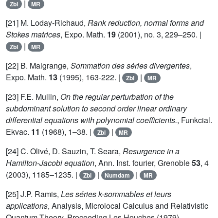
|
Zbl
MR
[21] M. Loday-Richaud,
Rank reduction, normal forms and
Stokes matrices
, Expo. Math.
19
(2001), no. 3, 229–250. |
|
Zbl
MR
[22] B. Malgrange,
Sommation des séries divergentes
,
Expo. Math.
13
(1995), 163-222. |
|
Zbl
MR
[23] F.E. Mullin,
On the regular perturbation of the
subdominant solution to second order linear ordinary
differential equations with polynomial coefficients.
, Funkcial.
Ekvac.
11
(1968), 1–38. |
|
Zbl
MR
[24] C. Olivé, D. Sauzin, T. Seara,
Resurgence in a
Hamilton-Jacobi equation
, Ann. Inst. fourier, Grenoble
53
, 4
(2003), 1185–1235. |
|
|
Zbl
Numdam
MR
[25] J.P. Ramis,
Les séries k-sommables et leurs
applications
, Analysis, Microlocal Calculus and Relativistic
Quantum Theory, Proceeding Les Houches (1979),