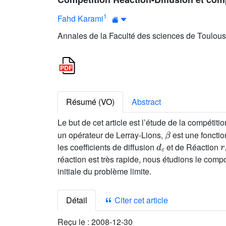
1
Fahd Karami
Annales de la Faculté des sciences de Toulous
Résumé (VO)
Abstract
Le but de cet article est l’étude de la compéti
β
un opérateur de Lerray-Lions,
est une fonctio
d
ε
r
les coefficients de diffusion
et de Réaction
réaction est très rapide, nous étudions le com
initiale du problème limite.
Détail
Citer cet article
Reçu le :
2008-12-30