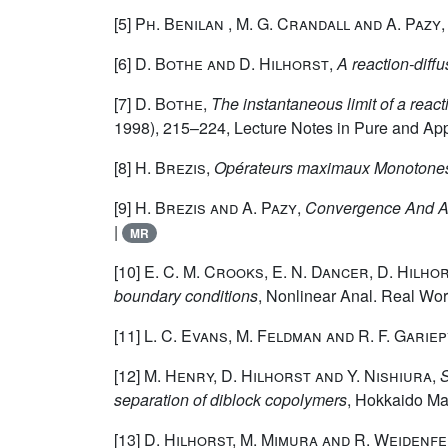
[5]
Ph. Benilan , M. G. Crandall and A. Pazy
[6]
D. Bothe and D. Hilhorst
,
A reaction-diffu
[7]
D. Bothe
,
The instantaneous limit of a react
1998), 215–224, Lecture Notes in Pure and App
[8]
H. Brezis
,
Opérateurs maximaux Monotones 
[9]
H. Brezis and A. Pazy
,
Convergence And Ap
|
MR
[10]
E. C. M. Crooks, E. N. Dancer, D. Hilho
boundary conditions
, Nonlinear Anal. Real Worl
[11]
L. C. Evans, M. Feldman and R. F. Garie
[12]
M. Henry, D. Hilhorst and Y. Nishiura
,
S
separation of diblock copolymers
, Hokkaido Mat
[13]
D. Hilhorst, M. Mimura and R. Weidenfe