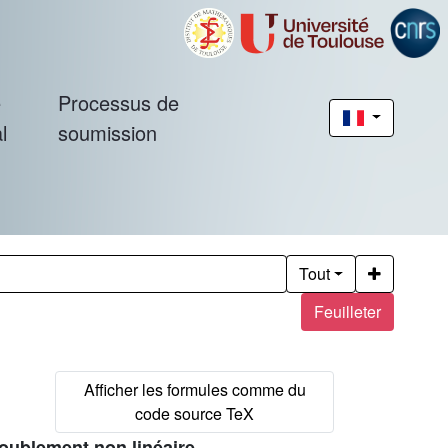
é
Processus de
l
soumission
Tout
Feuilleter
oublement non linéaire