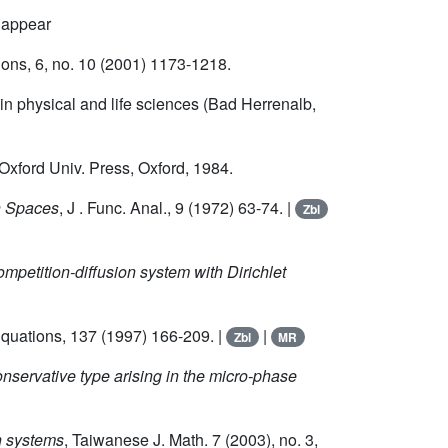
o appear
tions, 6, no. 10 (2001) 1173-1218.
 in physical and life sciences (Bad Herrenalb,
 Oxford Univ. Press, Oxford, 1984.
h Spaces
, J . Func. Anal., 9 (1972) 63-74. |
Zbl
competition-diffusion system with Dirichlet
l Equations, 137 (1997) 166-209. |
|
Zbl
MR
onservative type arising in the micro-phase
on systems
, Taiwanese J. Math. 7 (2003), no. 3,