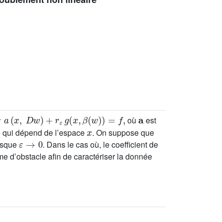
x
,
D
w
)
+
r
ε
g
x
,
β
(
w
)
=
f
,
a
où
est
x
e qui dépend de l’espace
. On suppose que
ε
→
0
rsque
. Dans le cas où, le coefficient de
me d’obstacle afin de caractériser la donnée