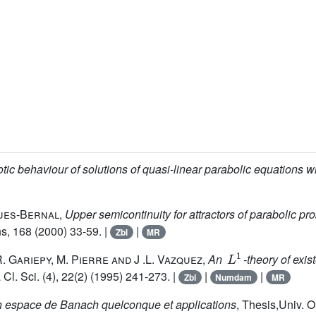
ic behaviour of solutions of quasi-linear parabolic equations wi
gues-Bernal
,
Upper semicontinuity for attractors of parabolic pr
ons, 168 (2000) 33-59. |
|
Zbl
MR
L
1
. Gariepy, M. Pierre and J .L. Vazquez
,
An
-theory of exi
Cl. Sci. (4), 22(2) (1995) 241-273. |
|
|
Zbl
Numdam
MR
n espace de Banach quelconque et applications
, Thesis,Univ. O