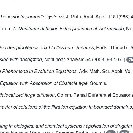
c behavior in parabolic systems
, J. Math. Anal. Appl. 1181(986) 
etier
,
A. Nonlinear diffusion in the presence of fast reaction
, No
on des problèmes aux Limites non Linéaires
, Paris : Dunod (19
usion with absorption
, Nonlinear Analysis 54 (2003) 93-107. |
Zb
n Phenomena in Evolution Equations
, Adv. Math. Sci. Appli. Vol
c Equation with Absorption of Obstacle type
, Soumis.
h localized large diffusion
, Comm. Partial Differential Equations
avior of solutions of the filtration equation in bounded domains
ing in biological and chemical systems : application of singular
ture Notes in Math, 1812, Springer, Berlin, 2003. |
|