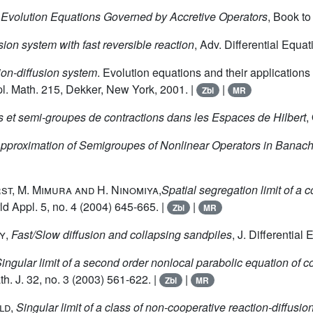
,
Evolution Equations Governed by Accretive Operators
, Book t
sion system with fast reversible reaction
, Adv. Differential Equa
ion-diffusion system
. Evolution equations and their applications
l. Math. 215, Dekker, New York, 2001. |
|
Zbl
MR
et semi-groupes de contractions dans les Espaces de Hilbert
,
proximation of Semigroupes of Nonlinear Operators in Banac
rst, M. Mimura and H. Ninomiya
,
Spatial segregation limit of a 
d Appl. 5, no. 4 (2004) 645-665. |
|
Zbl
MR
py
,
Fast/Slow diffusion and collapsing sandpiles
, J. Differentia
ingular limit of a second order nonlocal parabolic equation of c
h. J. 32, no. 3 (2003) 561-622. |
|
Zbl
MR
ld
,
Singular limit of a class of non-cooperative reaction-diffusi