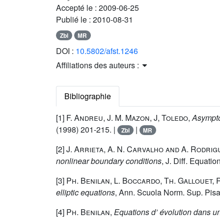
Accepté le :
2009-06-25
Publié le :
2010-08-31
Zbl
MR
DOI :
10.5802/afst.1246
Affiliations des auteurs :
Bibliographie
[1]
F. Andreu, J. M. Mazon, J, Toledo
,
Asymptot
(1998) 201-215. |
|
Zbl
MR
[2]
J. Arrieta, A. N. Carvalho and A. Rodri
nonlinear boundary conditions
, J. Diff. Equati
[3]
Ph. Benilan, L. Boccardo, Th. Gallouet, R
elliptic equations
, Ann. Scuola Norm. Sup. Pisa 
[4]
Ph. Benilan
,
Equations d’ évolution dans u