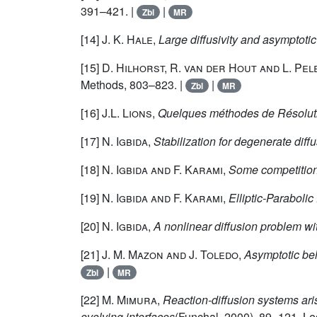
391–421. |
|
Zbl
MR
[14]
J. K. Hale
,
Large diffusivity and asymptoti
[15]
D. Hilhorst, R. van der Hout and L. Pel
Methods, 803–823. |
|
Zbl
MR
[16]
J.L. Lions
,
Quelques méthodes de Résoluti
[17]
N. Igbida
,
Stabilization for degenerate diff
[18]
N. Igbida and F. Karami
,
Some competitio
[19]
N. Igbida and F. Karami
,
Elliptic-Paraboli
[20]
N. Igbida
,
A nonlinear diffusion problem wit
[21]
J. M. Mazon and J. Toledo
,
Asymptotic beh
|
Zbl
MR
[22]
M. Mimura
,
Reaction-diffusion systems aris
evolving interfaces
(Funchal, 2000), 89–121, Lec