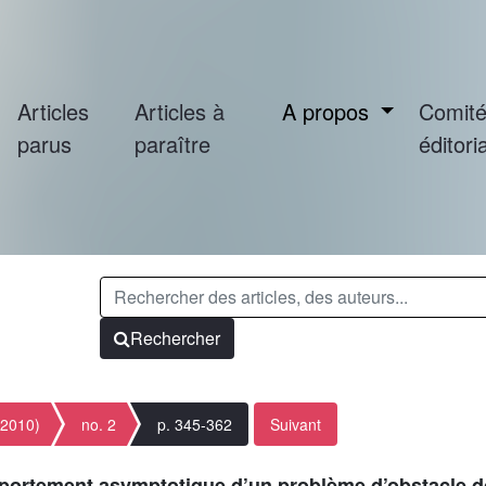
Articles
Articles à
A propos
Comit
parus
paraître
éditoria
Rechercher
(2010)
no. 2
p. 345-362
Suivant
mportement asymptotique d’un problème d’obstacle d