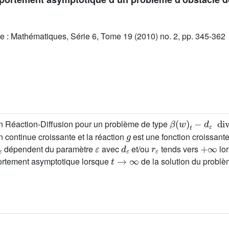
e : Mathématiques, Série 6, Tome 19 (2010) no. 2, pp. 345-362
β
(
w
)
t
-
d
ε
div
a
(
tion Réaction-Diffusion pour un problème de type
g
n continue croissante et la réaction
est une fonction croissant
ε
ε
d
ε
r
ε
+
∞
dépendent du paramètre
avec
et/ou
tends vers
lo
t
→
∞
portement asymptotique lorsque
de la solution du problè