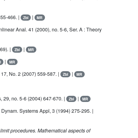
455-466. |
|
Zbl
MR
nlinear Anal. 41 (2000), no. 5-6, Ser. A : Theory
69). |
|
Zbl
MR
|
l
MR
. 17, No. 2 (2007) 559-587. |
|
Zbl
MR
, 29, no. 5-6 (2004) 647-670. |
|
Zbl
MR
, Dynam. Systems Appl, 3 (1994) 275-295. |
 limit procedures. Mathematical aspects of