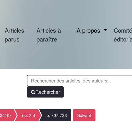
Articles
Articles à
A propos
Comit
parus
paraître
éditoria
Rechercher
(2010)
no. 3-4
p. 707-733
Suivant