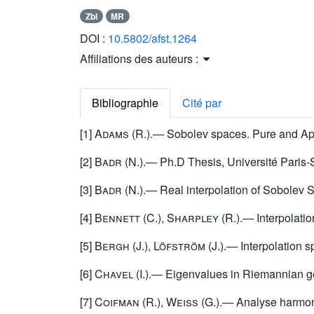
Zbl
MR
DOI :
10.5802/afst.1264
Affiliations des auteurs :
Bibliographie
Cité par
[1]
Adams
(R.).— Sobolev spaces. Pure and App
[2]
Badr
(N.).— Ph.D Thesis, Université Paris-
[3]
Badr
(N.).— Real interpolation of Sobolev S
[4]
Bennett
(C.),
Sharpley
(R.).— Interpolatio
[5]
Bergh
(J.),
Löfström
(J.).— Interpolation s
[6]
Chavel
(I.).— Eigenvalues in Riemannian g
[7]
Coifman
(R.),
Weiss
(G.).— Analyse harmoni