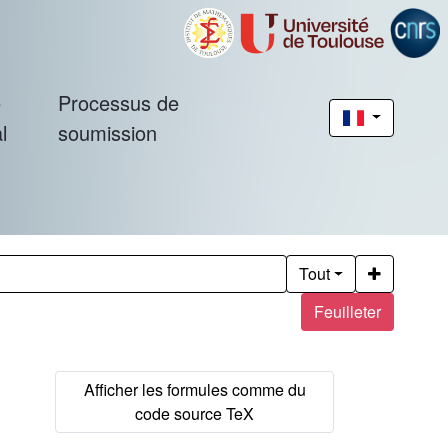
é
Processus de
l
soumission
Tout
Feuilleter