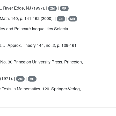
., River Edge, NJ (1997). |
|
Zbl
MR
a Math. 140, p. 141-162 (2000). |
|
Zbl
MR
lev and Poincaré Inequalities.Selecta
. J. Approx. Theory 144, no. 2, p. 139-161
, No. 30 Princeton University Press, Princeton,
(1971). |
|
Zbl
MR
 Texts in Mathematics, 120. Springer-Verlag,