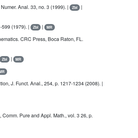
Numer. Anal. 33, no. 3 (1999). |
|
Zbl
3-599 (1979). |
|
Zbl
MR
thematics. CRC Press, Boca Raton, FL.
|
Zbl
MR
MR
n, J. Funct. Anal., 254, p. 1217-1234 (2008). |
n
, Comm. Pure and Appl. Math., vol. 3 26, p.