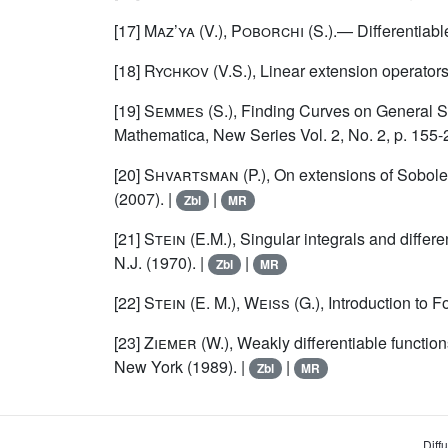
[17]
Maz’ya
(V.),
Poborchi
(S.).— Differentiabl
[18]
Rychkov
(V.S.), Linear extension operators 
[19]
Semmes
(S.), Finding Curves on General S
Mathematica, New Series Vol. 2, No. 2, p. 155-
[20]
Shvartsman
(P.), On extensions of Sobole
(2007). |
|
Zbl
MR
[21]
Stein
(E.M.), Singular integrals and differe
N.J. (1970). |
|
Zbl
MR
[22]
Stein
(E. M.),
Weiss
(G.), Introduction to 
[23]
Ziemer
(W.), Weakly differentiable functio
New York (1989). |
|
Zbl
MR
Diff