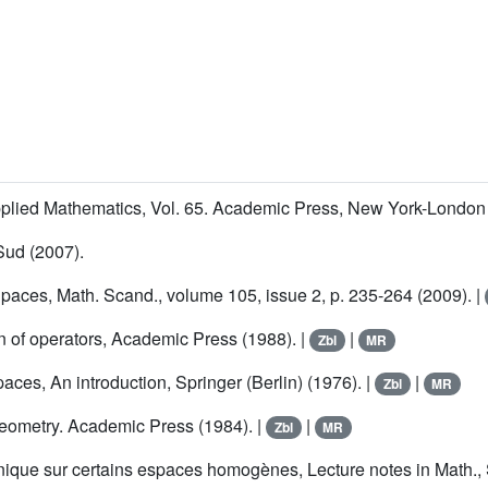
lied Mathematics, Vol. 65. Academic Press, New York-London 
Sud (2007).
paces, Math. Scand., volume 105, issue 2, p. 235-264 (2009). |
n of operators, Academic Press (1988). |
|
Zbl
MR
paces, An introduction, Springer (Berlin) (1976). |
|
Zbl
MR
eometry. Academic Press (1984). |
|
Zbl
MR
que sur certains espaces homogènes, Lecture notes in Math., S