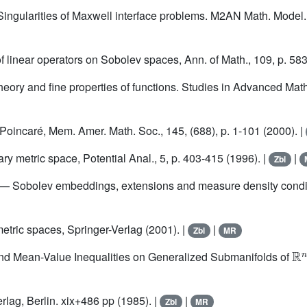
ingularities of Maxwell interface problems. M2AN Math. Model. 
of linear operators on Sobolev spaces, Ann. of Math., 109, p. 58
heory and fine properties of functions. Studies in Advanced Ma
oincaré, Mem. Amer. Math. Soc., 145, (688), p. 1-101 (2000). |
ry metric space, Potential Anal., 5, p. 403-415 (1996). |
|
Zbl
.— Sobolev embeddings, extensions and measure density conditio
etric spaces, Springer-Verlag (2001). |
|
Zbl
MR
ℝ
nd Mean-Value Inequalities on Generalized Submanifolds of
lag, Berlin. xix+486 pp (1985). |
|
Zbl
MR