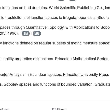
e functions on bad domains. World Scientific Publishing Co., Inc
for restrictions of function spaces to irregular open sets, Studi
paces through Quantitative Topology, with Applications to Sobo
295 (1996). |
|
Zbl
MR
v functions defined on regular subsets of metric measure spaces
ntiability properties of functions. Princeton Mathematical Series
Fourier Analysis in Euclidean spaces, Princeton University Press 
ns. Sobolev spaces and functions of bounded variation. Graduate
usé par
Publié par