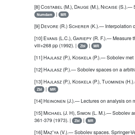
[8]
Costabel
(M.),
Dauge
(M.),
Nicaise
(S.).— S
|
Numdam
MR
[9]
Devore
(R.)
Scherer
(K.).— Interpolation 
[10]
Evans
(L.C.),
Gariepy
(R. F.).— Measure t
viii+268 pp (1992). |
|
Zbl
MR
[11]
Hajlasz
(P.),
Koskela
(P.).— Sobolev met P
[12]
Hajlasz
(P.).— Sobolev spaces on a arbitra
[13]
Hajlasz
(P.),
Koskela
(P.),
Tuominen
(H.)
|
Zbl
MR
[14]
Heinonen
(J.).— Lectures on analysis on m
[15]
Michael
(J. H),
Simon
(L. M.).— Sobolev a
361-379 (1973). |
|
Zbl
MR
[16]
Maz’ya
(V.).— Sobolev spaces. Springer-Ver