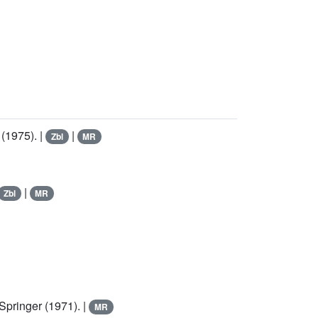
(1975). |
|
Zbl
MR
|
Zbl
MR
pringer (1971). |
MR