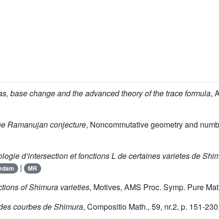
s, base change and the advanced theory of the trace formula
, 
the Ramanujan conjecture
, Noncommutative geometry and number
ogie d’intersection et fonctions L de certaines varietes de Shi
|
mdam
MR
ctions of Shimura varieties
, Motives, AMS Proc. Symp. Pure Math.
 des courbes de Shimura
, Compositio Math., 59, nr.2, p. 151-230,