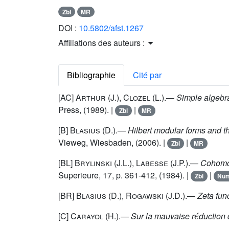
Zbl
MR
DOI :
10.5802/afst.1267
Affiliations des auteurs :
Bibliographie
Cité par
[AC]
Arthur
(J.),
Clozel
(L.).—
Simple algebra
Press, (1989). |
|
Zbl
MR
[B]
Blasius
(D.).—
Hilbert modular forms and 
Vieweg, Wiesbaden, (2006). |
|
Zbl
MR
[BL]
Brylinski
(J.L.),
Labesse
(J.P.).—
Cohomol
Superieure, 17, p. 361-412, (1984). |
|
Zbl
Nu
[BR]
Blasius
(D.),
Rogawski
(J.D.).—
Zeta fun
e
´
[C]
Carayol
(H.).—
Sur la mauvaise r
duction