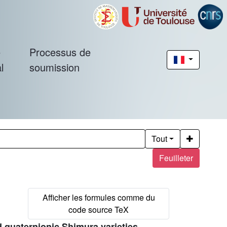
é
Processus de
l
soumission
Tout
Feuilleter
d quaternionic Shimura varieties