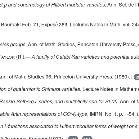
p
od
and cohomology of Hilbert modular varieties
, Ann. Sci. de l
e
´
e
´
 Bourbaki F
b. 71, Expos
389, Lectures Notes in Math. vol. 24
eles groups
, Ann. of Math. Studies, Princeton University Press, 
Taylor
(R.).—
A family of Calabi-Yau varieties and potential a
Ann. of Math. Studies 96, Princeton University Press, (1980). |
Z
ion of quaternionic Shimura varieties
, Lecture Notes in Mathema
Rankin-Selberg L-series, and multiplicity one for SL(2)
, Ann. of 
vable Artin representations of GO(4)-type
, IMRN, No. 1, p. 1-54, 
in L-functions associated to Hilbert modular forms of weight one
finite groups
, Springer (1977). |
|