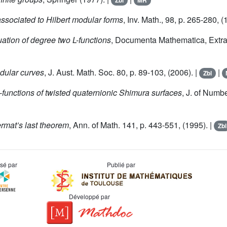
Zbl
MR
ssociated to Hilbert modular forms
, Inv. Math., 98, p. 265-280, (
ation of degree two L-functions
, Documenta Mathematica, Extra 
odular curves
, J. Aust. Math. Soc. 80, p. 89-103, (2006). |
|
Zbl
-functions of twisted quaternionic Shimura surfaces
, J. of Numb
ermat’s last theorem
, Ann. of Math. 141, p. 443-551, (1995). |
Zbl
usé par
Publié par
Développé par