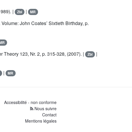
1989). |
|
Zbl
MR
Volume: John Coates’ Sixtieth Birthday, p.
MR
er Theory 123, Nr. 2, p. 315-328, (2007). |
|
Zbl
|
MR
Accessibilité - non conforme
Nous suivre
Contact
Mentions légales