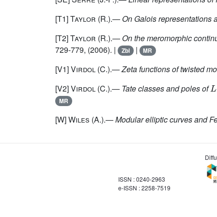
[T1]
Taylor
(R.).—
On Galois representations a
[T2]
Taylor
(R.).—
On the meromorphic continu
729-779, (2006). |
|
Zbl
MR
[V1]
Virdol
(C.).—
Zeta functions of twisted m
L
[V2]
Virdol
(C.).—
Tate classes and poles of
MR
[W]
Wiles
(A.).—
Modular elliptic curves and F
Diff
ISSN : 0240-2963
e-ISSN : 2258-7519