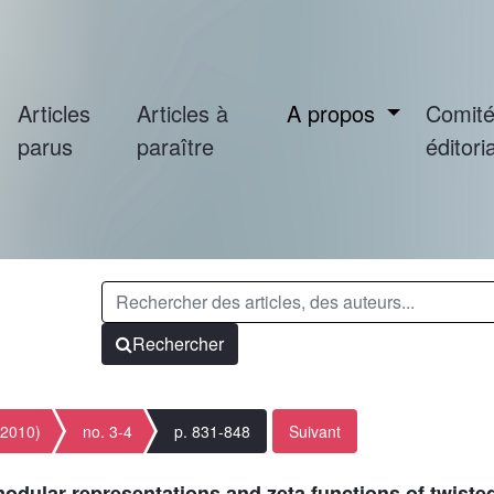
Articles
Articles à
A propos
Comit
parus
paraître
éditoria
Rechercher
(2010)
no. 3-4
p. 831-848
Suivant
odular representations and zeta functions of twiste