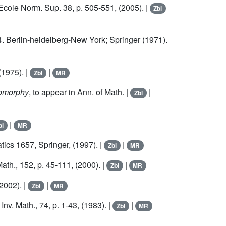
’Ecole Norm. Sup. 38, p. 505-551, (2005). |
Zbl
4. Berlin-heidelberg-New York; Springer (1971).
(1975). |
|
Zbl
MR
utomorphy
, to appear in Ann. of Math. |
|
Zbl
|
bl
MR
tics 1657, Springer, (1997). |
|
Zbl
MR
Math., 152, p. 45-111, (2000). |
|
Zbl
MR
(2002). |
|
Zbl
MR
, Inv. Math., 74, p. 1-43, (1983). |
|
Zbl
MR