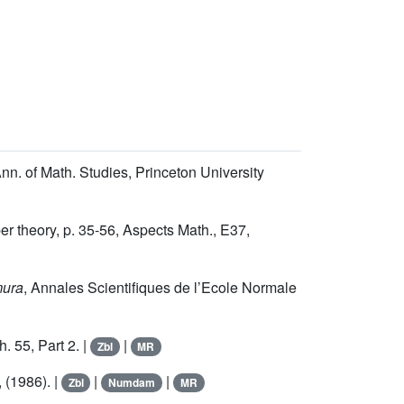
Ann. of Math. Studies, Princeton University
 theory, p. 35-56, Aspects Math., E37,
mura
, Annales Scientifiques de l’Ecole Normale
 55, Part 2. |
|
Zbl
MR
 (1986). |
|
|
Zbl
Numdam
MR