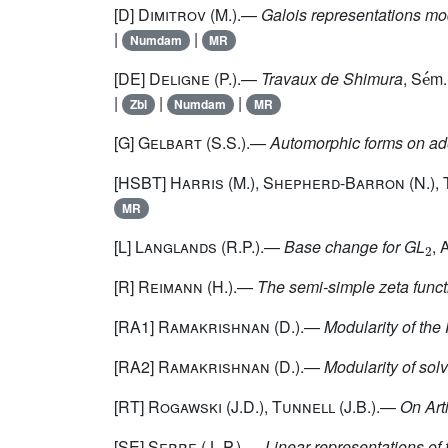
[D]
Dimitrov
(M.).—
Galois representations m
|
|
Numdam
MR
e
´
[DE]
Deligne
(P.).—
Travaux de Shimura
, S
m.
|
|
|
Zbl
Numdam
MR
[G]
Gelbart
(S.S.).—
Automorphic forms on ad
[HSBT]
Harris
(M.),
Shepherd-Barron
(N.),
MR
2
[L]
Langlands
(R.P.).—
Base change for GL
, 
[R]
Reimann
(H.).—
The semi-simple zeta funct
[RA1]
Ramakrishnan
(D.).—
Modularity of the 
[RA2]
Ramakrishnan
(D.).—
Modularity of sol
[RT]
Rogawski
(J.D.),
Tunnell
(J.B.).—
On Art
[SE]
Serre
(J.-P.).—
Linear representations of 