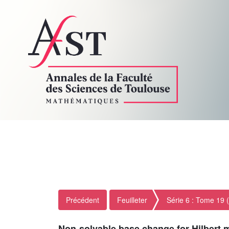
Précédent
Feuilleter
Série 6 : Tome 19 
Non-solvable base change for Hilbert m