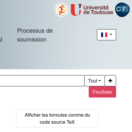
é
Processus de
l
soumission
Tout
Feuilleter