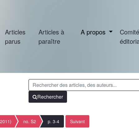
Articles
Articles à
A propos
Comit
parus
paraître
éditoria
Rechercher
(2011)
no. S2
p. 3-4
Suivant