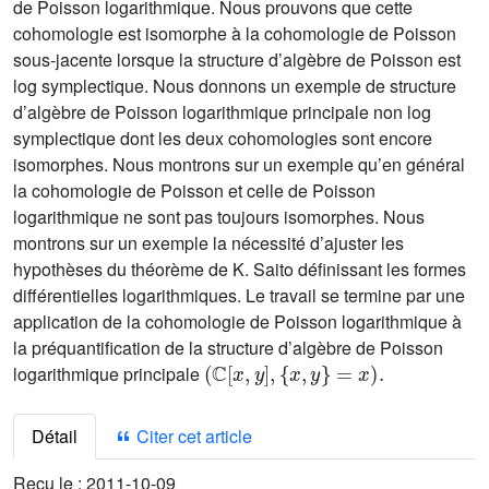
de Poisson logarithmique. Nous prouvons que cette
cohomologie est isomorphe à la cohomologie de Poisson
sous-jacente lorsque la structure d’algèbre de Poisson est
log symplectique. Nous donnons un exemple de structure
d’algèbre de Poisson logarithmique principale non log
symplectique dont les deux cohomologies sont encore
isomorphes. Nous montrons sur un exemple qu’en général
la cohomologie de Poisson et celle de Poisson
logarithmique ne sont pas toujours isomorphes. Nous
montrons sur un exemple la nécessité d’ajuster les
hypothèses du théorème de K. Saito définissant les formes
différentielles logarithmiques. Le travail se termine par une
application de la cohomologie de Poisson logarithmique à
la préquantification de la structure d’algèbre de Poisson
(
ℂ
[
x
,
y
]
,
{
x
,
y
}
=
x
)
.
logarithmique principale
Détail
Citer cet article
Reçu le :
2011-10-09