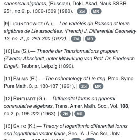
canonical algebras
, (Russian), Dokl. Akad. Nauk SSSR
251, no.6, p. 1306-1309 (1980). |
|
Zbl
MR
[9]
Lichnerowicz (A.)
.—
Les variétés de Poisson et leurs
algèbres de Lie associées. (French) J. Differential Geometry
12, no. 2., p. 253-300 (1977).
|
|
Zbl
MR
[10]
Lie (S.)
.—
Theorie der Transformations gruppen
(Zweiter Abschnitt, unter Mitwirkung von Prof. Dr. Friederich
Engel).
Teubner, Leipzig (1890).
[11]
Palais (R.)
.—
The cohomology of Lie ring
, Proc. Symp.
Pure Math. 3. p. 130-137 (1961). |
|
Zbl
MR
[12]
Rinehart (G.)
.—
Differential forms on general
commutative algebras
, Trans. Amer. Math. Soc., Vol.
108
,
no.2, p. 195-222 (1963). |
|
Zbl
MR
[13]
Saito (K.)
.—
Theory of logarithmic differential forms
and logarithmic vector fields
, Sec. IA, J.Fac.Sci. Univ.