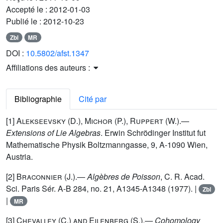
Accepté le :
2012-01-03
Publié le :
2012-10-23
Zbl
MR
DOI :
10.5802/afst.1347
Affiliations des auteurs :
Bibliographie
Cité par
[1]
Alekseevsky (D.), Michor (P.), Ruppert (W.)
.—
Extensions of Lie Algebras
. Erwin Schrödinger Institut fut
Mathematische Physik Boltzmanngasse, 9, A-1090 Wien,
Austria.
[2]
Braconnier (J.)
.—
Algèbres de Poisson
, C. R. Acad.
Sci. Paris Sér. A-B 284, no. 21, A1345-A1348 (1977). |
Zbl
|
MR
[3]
Chevalley (C.) and Eilenberg (S.)
.—
Cohomology