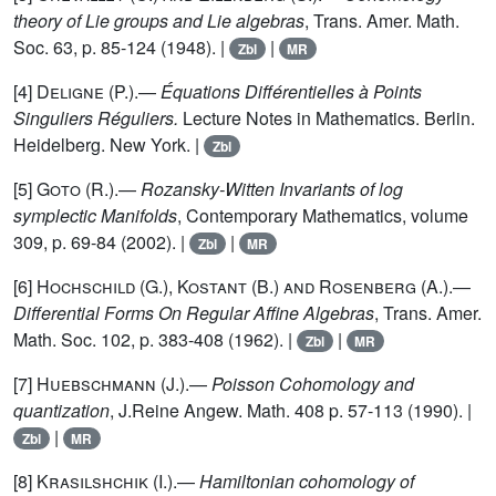
theory of Lie groups and Lie algebras
, Trans. Amer. Math.
Soc. 63, p. 85-124 (1948). |
|
Zbl
MR
[4]
Deligne (P.)
.—
Équations Différentielles à Points
Singuliers Réguliers.
Lecture Notes in Mathematics. Berlin.
Heidelberg. New York. |
Zbl
[5]
Goto (R.)
.—
Rozansky-Witten Invariants of log
symplectic Manifolds
, Contemporary Mathematics, volume
309, p. 69-84 (2002). |
|
Zbl
MR
[6]
Hochschild (G.), Kostant (B.) and Rosenberg (A.)
.—
Differential Forms On Regular Affine Algebras
, Trans. Amer.
Math. Soc. 102, p. 383-408 (1962). |
|
Zbl
MR
[7]
Huebschmann (J.)
.—
Poisson Cohomology and
quantization
, J.Reine Angew. Math. 408 p. 57-113 (1990). |
|
Zbl
MR
[8]
Krasilshchik (I.)
.—
Hamiltonian cohomology of