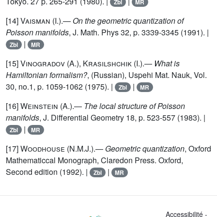
Tokyo. 27 p. 265-291 (1980). |
|
Zbl
MR
[14]
Vaisman (I.)
.—
On the geometric quantization of
Poisson manifolds
, J. Math. Phys 32, p. 3339-3345 (1991). |
|
Zbl
MR
[15]
Vinogradov (A.), Krasilshchik (I.)
.—
What is
Hamiltonian formalism?
, (Russian), Uspehi Mat. Nauk, Vol.
30, no.1, p. 1059-1062 (1975). |
|
Zbl
MR
[16]
Weinstein (A.)
.—
The local structure of Poisson
manifolds
, J. Differential Geometry 18, p. 523-557 (1983). |
|
Zbl
MR
[17]
Woodhouse (N.M.J.)
.—
Geometric quantization
, Oxford
Mathematiccal Monograph, Claredon Press. Oxford,
Second edition (1992). |
|
Zbl
MR
Accessibilité -