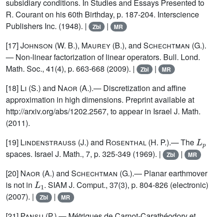
subsidiary conditions. In Studies and Essays Presented to
R. Courant on his 60th Birthday, p. 187-204. Interscience
Publishers Inc. (1948). |
|
Zbl
MR
[17]
Johnson
(W. B.),
Maurey
(B.), and
Schechtman
(G.).
— Non-linear factorization of linear operators. Bull. Lond.
Math. Soc., 41(4), p. 663-668 (2009). |
|
Zbl
MR
[18]
Li
(S.) and
Naor
(A.).— Discretization and affine
approximation in high dimensions. Preprint available at
http://arxiv.org/abs/1202.2567, to appear in Israel J. Math.
(2011).
L
p
[19]
Lindenstrauss
(J.) and
Rosenthal
(H. P.).— The
spaces. Israel J. Math., 7, p. 325-349 (1969). |
|
Zbl
MR
[20]
Naor
(A.) and
Schechtman
(G.).— Planar earthmover
L
1
is not in
. SIAM J. Comput., 37(3), p. 804-826 (electronic)
(2007). |
|
Zbl
MR
[21]
Pansu
(P.).— Métriques de Carnot-Carathéodory et