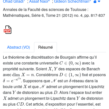
Ohad Giladi
;
Assaf Naor
;
Gideon Schechtman
Annales de la Faculté des sciences de Toulouse :
Mathématiques, Série 6, Tome 21 (2012) no. 4, pp. 817-837
Abstract (VO)
Résumé
Le théorème de discrétisation de Bourgain affirme qu’il
C
∈
(
0
,
∞
)
existe une constante universelle
avec la
X
,
Y
propriété suivante. Soient
des espaces de Banach
dim
X
=
n
D
∈
(
1
,
∞
)
avec
. Considérons
fixé et posons
δ
n
=
C
e
n
-
𝒩
δ
. Supposons que
est un
-réseau dans la
X
𝒩
boule unité
et que
admet un plongement bi-Lipschitz
Y
D
dans
de distorsion au plus
. Alors l’espace tout entier
X
Y
admet un plongement bi-Lipschitz dans
de distorsion
C
D
au plus
. Cet article, d’exposition pour l’essentiel, est