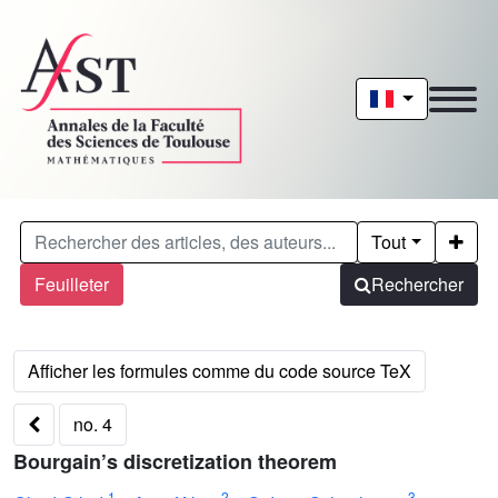
Tout
Feuilleter
Rechercher
no. 4
Bourgain’s discretization theorem
1
2
3