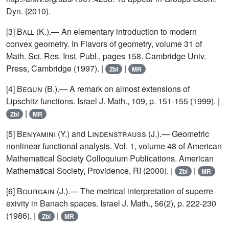
Dyn. (2010).
[3]
Ball (K.)
.— An elementary introduction to modern
convex geometry. In Flavors of geometry, volume 31 of
Math. Sci. Res. Inst. Publ., pages 158. Cambridge Univ.
Press, Cambridge (1997). |
|
Zbl
MR
[4]
Begun (B.)
.— A remark on almost extensions of
Lipschitz functions. Israel J. Math., 109, p. 151-155 (1999). |
|
Zbl
MR
[5]
Benyamini (Y.)
and
Lindenstrauss (J.)
.— Geometric
nonlinear functional analysis. Vol. 1, volume 48 of American
Mathematical Society Colloquium Publications. American
Mathematical Society, Providence, RI (2000). |
|
Zbl
MR
[6]
Bourgain (J.)
.— The metrical interpretation of superre
exivity in Banach spaces. Israel J. Math., 56(2), p. 222-230
(1986). |
|
Zbl
MR