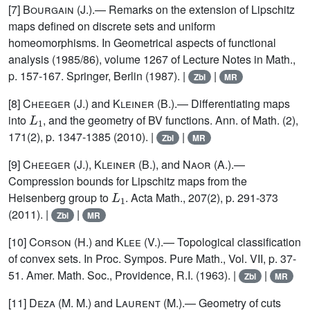
[7]
Bourgain (J.)
.— Remarks on the extension of Lipschitz
maps defined on discrete sets and uniform
homeomorphisms. In Geometrical aspects of functional
analysis (1985/86), volume 1267 of Lecture Notes in Math.,
p. 157-167. Springer, Berlin (1987). |
|
Zbl
MR
[8]
Cheeger (J.)
and
Kleiner (B.)
.— Differentiating maps
L
1
into
, and the geometry of BV functions. Ann. of Math. (2),
171(2), p. 1347-1385 (2010). |
|
Zbl
MR
[9]
Cheeger (J.), Kleiner (B.)
, and
Naor (A.)
.—
Compression bounds for Lipschitz maps from the
L
1
Heisenberg group to
. Acta Math., 207(2), p. 291-373
(2011). |
|
Zbl
MR
[10]
Corson (H.)
and
Klee (V.)
.— Topological classification
of convex sets. In Proc. Sympos. Pure Math., Vol. VII, p. 37-
51. Amer. Math. Soc., Providence, R.I. (1963). |
|
Zbl
MR
[11]
Deza (M. M.)
and
Laurent (M.)
.— Geometry of cuts