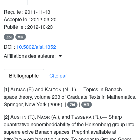
Reçu le :
2011-11-13
Accepté le :
2012-03-20
Publié le :
2012-10-23
Zbl
MR
DOI :
10.5802/afst.1352
Affiliations des auteurs :
Bibliographie
Cité par
[1]
Albiac (F.)
and
Kalton (N. J.)
.— Topics in Banach
space theory, volume 233 of Graduate Texts in Mathematics.
Springer, New York (2006). |
|
Zbl
MR
[2]
Austin (T.)
,
Naor (A.)
, and
Tessera (R.)
.— Sharp
quantitative nonembeddability of the Heisenberg group into
superre exive Banach spaces. Preprint available at
http://arxiv.org/abs/1007.4238. To appear in Groups Geom.