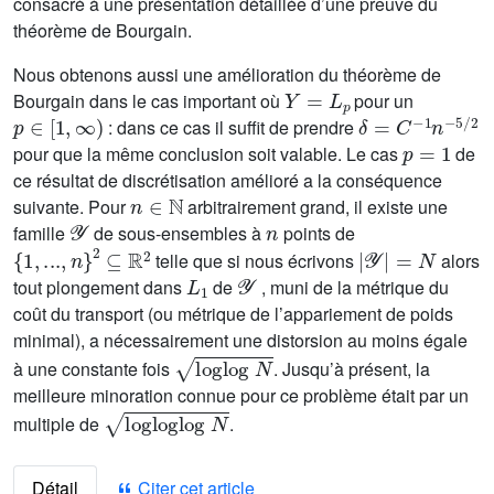
consacré à une présentation détaillée d’une preuve du
théorème de Bourgain.
Nous obtenons aussi une amélioration du théorème de
Y
=
L
p
Bourgain dans le cas important où
pour un
p
∈
[
1
,
∞
)
δ
=
C
-
1
n
-
5
/
2
: dans ce cas il suffit de prendre
p
=
1
pour que la même conclusion soit valable. Le cas
de
ce résultat de discrétisation amélioré a la conséquence
n
∈
ℕ
suivante. Pour
arbitrairement grand, il existe une
𝒴
n
famille
de sous-ensembles à
points de
{
1
,
...
,
n
}
2
⊆
ℝ
2
|
𝒴
|
=
N
telle que si nous écrivons
alors
L
1
𝒴
tout plongement dans
de
, muni de la métrique du
coût du transport (ou métrique de l’appariement de poids
minimal), a nécessairement une distorsion au moins égale
log
log
N
à une constante fois
. Jusqu’à présent, la
meilleure minoration connue pour ce problème était par un
log
log
log
N
multiple de
.
Détail
Citer cet article