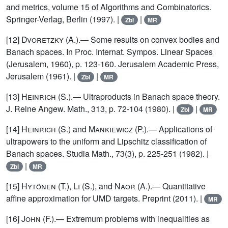
and metrics, volume 15 of Algorithms and Combinatorics.
Springer-Verlag, Berlin (1997). |
|
Zbl
MR
[12]
Dvoretzky (A.)
.— Some results on convex bodies and
Banach spaces. In Proc. Internat. Sympos. Linear Spaces
(Jerusalem, 1960), p. 123-160. Jerusalem Academic Press,
Jerusalem (1961). |
|
Zbl
MR
[13]
Heinrich (S.)
.— Ultraproducts in Banach space theory.
J. Reine Angew. Math., 313, p. 72-104 (1980). |
|
Zbl
MR
[14]
Heinrich (S.)
and
Mankiewicz (P.)
.— Applications of
ultrapowers to the uniform and Lipschitz classification of
Banach spaces. Studia Math., 73(3), p. 225-251 (1982). |
|
Zbl
MR
[15]
Hytönen (T.)
,
Li
(S.), and
Naor
(A.).— Quantitative
affine approximation for UMD targets. Preprint (2011). |
MR
[16]
John
(F.).— Extremum problems with inequalities as