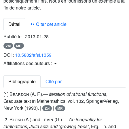
postcritiquement finis. Nous en fournissons un exemple à la
fin de notre article.
Détail
Citer cet article
Publié le :
2013-01-28
Zbl
MR
DOI :
10.5802/afst.1359
Affiliations des auteurs :
Bibliographie
Cité par
[1]
Beardon
(A. F.).—
Iteration of rational functions
,
Graduate text in Mathemathics, vol. 132, Springer-Verlag,
New York (1993). |
|
Zbl
MR
[2]
Blokh
(A.) and
Levin
(G.).—
An inequality for
laminations, Julia sets and ’growing trees’
, Erg. Th. and