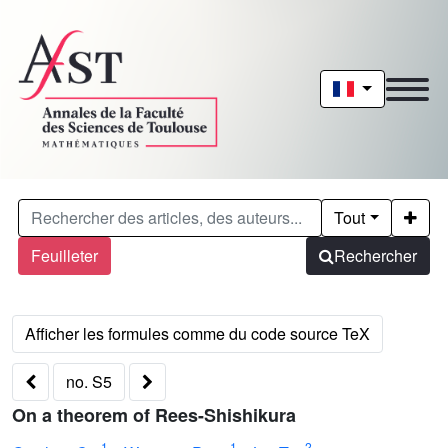
Tout
Feuilleter
Rechercher
no. S5
On a theorem of Rees-Shishikura
1
1
2