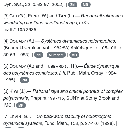
Dyn. Sys., 22, p. 63-97 (2002). |
|
Zbl
MR
[3]
Cui
(G.),
Peng
(W.) and
Tan
(L.).—
Renormalization and
wandering continua of rational maps
, arXiv:
math/1105.2935.
[4]
Douady
(A.).—
Systèmes dynamiques holomorphes
,
(Bourbaki seminar, Vol. 1982/83) Astérisque, p. 105-106, p.
39-63 (1983). |
|
|
Zbl
Numdam
MR
[5]
Douady
(A.) and
Hubbard
(J. H.).—
Étude dynamique
des polynômes complexes, I, II
, Publ. Math. Orsay (1984-
1985). |
Zbl
[6]
Kiwi
(J.).—
Rational rays and critical portraits of complex
polynomials
, Preprint 1997/15, SUNY at Stony Brook and
IMS. |
MR
[7]
Levin
(G.).—
On backward stability of holomorphic
dynamical systems
, Fund. Math., 158, p. 97-107 (1998). |