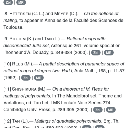
|
Zbl
MR
[8]
Petersen
(C. L.) and
Meyer
(D.).—
On the notions of
mating
, to appear in Annales de la Faculté des Sciences de
Toulouse.
[9]
Pilgrim
(K.) and
Tan
(L.).—
Rational maps with
disconnected Julia set
, Astérisque 261, volume spécial en
l’honneur d’A. Douady, p. 349-384 (2000). |
|
Zbl
MR
[10]
Rees
(M.).—
A partial description of parameter space of
rational maps of degree two: Part I
, Acta Math., 168, p. 11-87
(1992). |
|
Zbl
MR
[11]
Shishikura
(M.).—
On a theorem of M. Rees for
matings of polynomials
, in The Mandelbrot set, Theme and
Variations, ed. Tan Lei, LMS Lecture Note Series 274,
Cambridge Univ. Press, p. 289-305 (2000). |
|
Zbl
MR
[12]
Tan
(L.).—
Matings of quadratic polynomials
, Erg. Th.
and Dyn. Sys., 12, p. 589-620 (1992). |
|