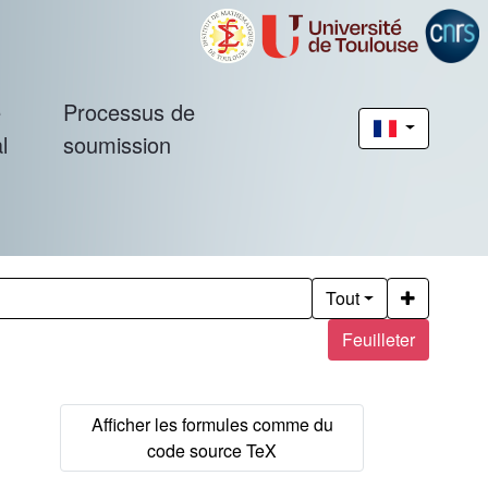
é
Processus de
l
soumission
Tout
Feuilleter