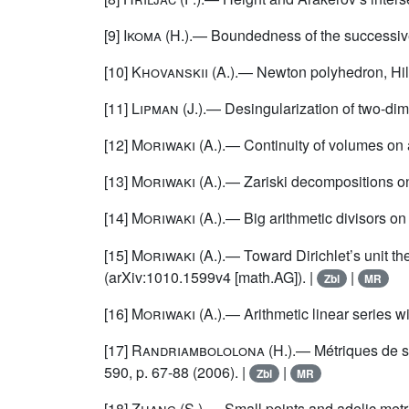
[9]
Ikoma
(H.).— Boundedness of the successive 
[10]
Khovanskii
(A.).— Newton polyhedron, Hilbe
[11]
Lipman
(J.).— Desingularization of two-di
[12]
Moriwaki
(A.).— Continuity of volumes on a
[13]
Moriwaki
(A.).— Zariski decompositions on 
[14]
Moriwaki
(A.).— Big arithmetic divisors o
[15]
Moriwaki
(A.).— Toward Dirichlet’s unit th
(arXiv:1010.1599v4 [math.AG]). |
|
Zbl
MR
[16]
Moriwaki
(A.).— Arithmetic linear series 
[17]
Randriambololona
(H.).— Métriques de s
590, p. 67-88 (2006). |
|
Zbl
MR
[18]
Zhang
(S.).— Small points and adelic metr