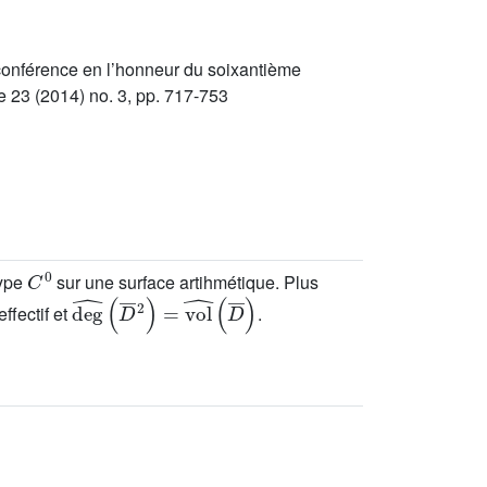
conférence en l’honneur du soixantième
 23 (2014) no. 3, pp. 717-753
C
0
type
sur une surface artihmétique. Plus
deg
^
(
D
¯
2
)
=
vol
^
(
D
¯
)
ffectif et
.