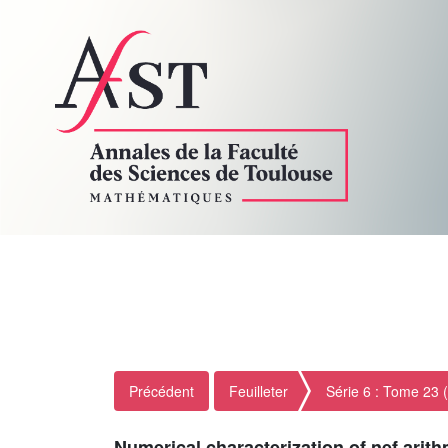
Précédent
Feuilleter
Série 6 : Tome 23 
Numerical characterization of nef arith