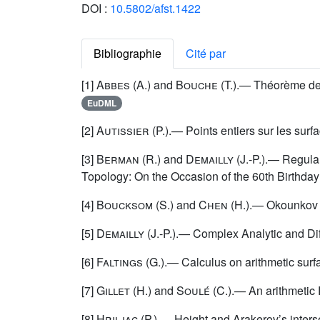
DOI :
10.5802/afst.1422
Bibliographie
Cité par
[1]
Abbes
(A.) and
Bouche
(T.).— Théorème de 
EuDML
[2]
Autissier
(P.).— Points entiers sur les sur
[3]
Berman
(R.) and
Demailly
(J.-P.).— Regula
Topology: On the Occasion of the 60th Birthday
[4]
Boucksom
(S.) and
Chen
(H.).— Okounkov bo
[5]
Demailly
(J.-P.).— Complex Analytic and Dif
[6]
Faltings
(G.).— Calculus on arithmetic surf
[7]
Gillet
(H.) and
Soulé
(C.).— An arithmetic
[8]
Hriljac
(P.).— Height and Arakerov’s interse