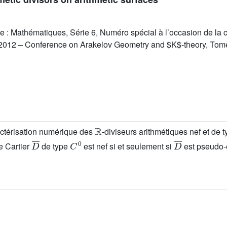
e : Mathématiques, Série 6, Numéro spécial à l’occasion de la 
 2012 – Conference on Arakelov Geometry and $K$-theory, Tome
ℝ
actérisation numérique des
-diviseurs arithmétiques nef et de 
D
¯
C
0
D
¯
e Cartier
de type
est nef si et seulement si
est pseudo-e