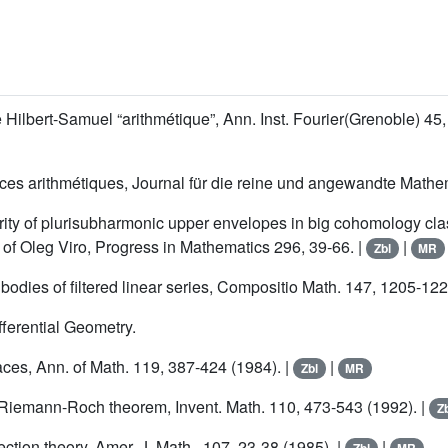
Hilbert-Samuel “arithmétique”, Ann. Inst. Fourier(Grenoble) 45,
faces arithmétiques, Journal für die reine und angewandte Mathe
rity of plurisubharmonic upper envelopes in big cohomology cl
 of Oleg Viro, Progress in Mathematics 296, 39-66. |
|
Zbl
MR
dies of filtered linear series, Compositio Math. 147, 1205-122
ferential Geometry.
aces, Ann. of Math. 119, 387-424 (1984). |
|
Zbl
MR
 Riemann-Roch theorem, Invent. Math. 110, 473-543 (1992). |
Z
ction theory, Amer. J. Math., 107, 23-38 (1985). |
|