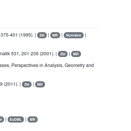
 375-401 (1995). |
|
|
|
Zbl
MR
Numdam
matik 531, 201-235 (2001). |
|
Zbl
MR
asses, Perspectives in Analysis, Geometry and
9 (2011). |
|
Zbl
MR
|
|
bl
EuDML
MR