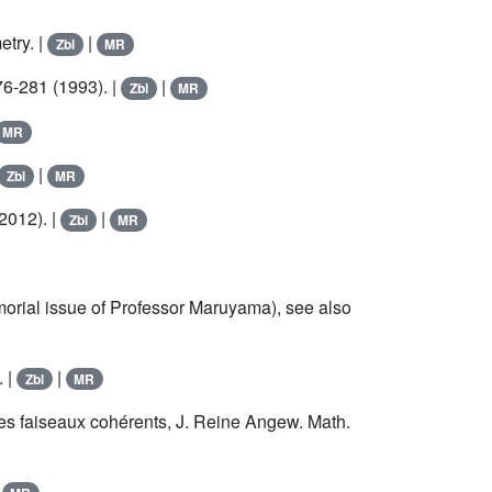
try. |
|
Zbl
MR
76-281 (1993). |
|
Zbl
MR
MR
|
Zbl
MR
2012). |
|
Zbl
MR
emorial issue of Professor Maruyama), see also
. |
|
Zbl
MR
es faiseaux cohérents, J. Reine Angew. Math.
|