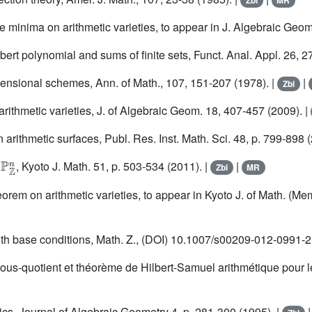
Zbl
MR
minima on arithmetic varieties, to appear in J. Algebraic Geome
rt polynomial and sums of finite sets, Funct. Anal. Appl. 26, 2
mensional schemes, Ann. of Math., 107, 151-207 (1978). |
|
Zbl
rithmetic varieties, J. of Algebraic Geom. 18, 407-457 (2009). |
arithmetic surfaces, Publ. Res. Inst. Math. Sci. 48, p. 799-898 (
ℙ
ℤ
n
n
, Kyoto J. Math. 51, p. 503-534 (2011). |
|
Zbl
MR
eorem on arithmetic varieties, to appear in Kyoto J. of Math. (M
with base conditions, Math. Z., (DOI) 10.1007/s00209-012-0991-2
ous-quotient et théorème de Hilbert-Samuel arithmétique pour l
ics, Journal of Algebraic Geometry 4, p. 281-300 (1995). |