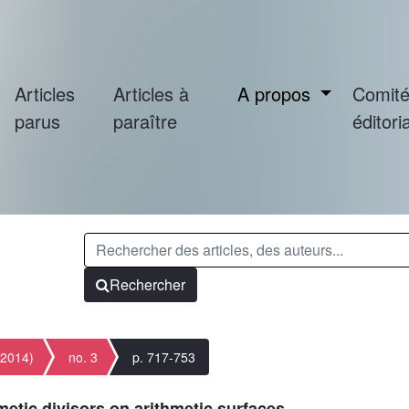
Articles
Articles à
A propos
Comit
parus
paraître
éditoria
Rechercher
(2014)
no. 3
p. 717-753
metic divisors on arithmetic surfaces