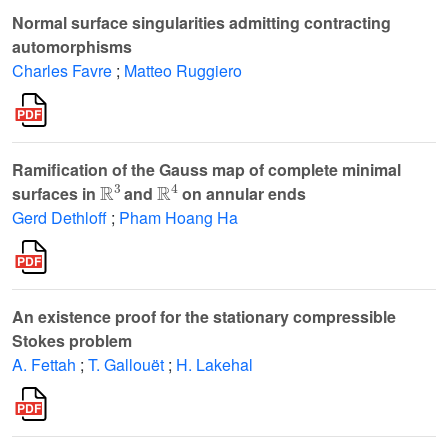
Normal surface singularities admitting contracting
automorphisms
Charles Favre
;
Matteo Ruggiero
Ramification of the Gauss map of complete minimal
ℝ
3
ℝ
4
surfaces in
and
on annular ends
Gerd Dethloff
;
Pham Hoang Ha
An existence proof for the stationary compressible
Stokes problem
A. Fettah
;
T. Gallouët
;
H. Lakehal