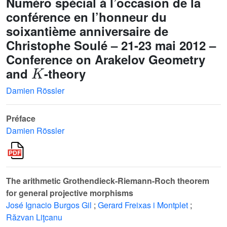
Numéro spécial à l’occasion de la
conférence en l’honneur du
soixantième anniversaire de
Christophe Soulé – 21-23 mai 2012 –
Conference on Arakelov Geometry
K
and
-theory
Damien Rössler
Préface
Damien Rössler
The arithmetic Grothendieck-Riemann-Roch theorem
for general projective morphisms
José Ignacio Burgos Gil
;
Gerard Freixas i Montplet
;
Răzvan Liţcanu