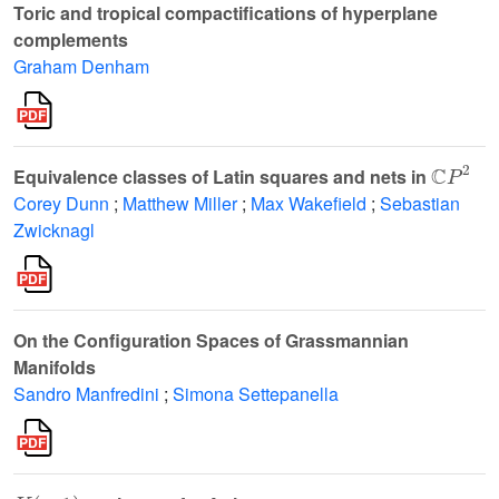
Toric and tropical compactifications of hyperplane
complements
Graham Denham
ℂ
P
2
Equivalence classes of Latin squares and nets in
Corey Dunn
;
Matthew Miller
;
Max Wakefield
;
Sebastian
Zwicknagl
On the Configuration Spaces of Grassmannian
Manifolds
Sandro Manfredini
;
Simona Settepanella
K
(
π
,
1
)