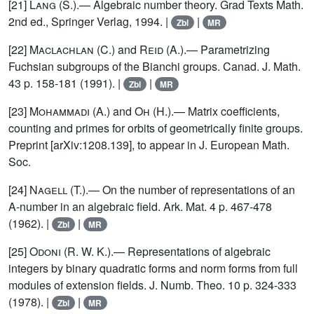
[21]
Lang
(S.).— Algebraic number theory. Grad Texts Math.
2nd ed., Springer Verlag, 1994. |
|
Zbl
MR
[22]
Maclachlan
(C.) and
Reid
(A.).— Parametrizing
Fuchsian subgroups of the Bianchi groups. Canad. J. Math.
43 p. 158-181 (1991). |
|
Zbl
MR
[23]
Mohammadi
(A.) and
Oh
(H.).— Matrix coefficients,
counting and primes for orbits of geometrically finite groups.
Preprint [arXiv:1208.139], to appear in J. European Math.
Soc.
[24]
Nagell
(T.).— On the number of representations of an
A-number in an algebraic field. Ark. Mat. 4 p. 467-478
(1962). |
|
Zbl
MR
[25]
Odoni
(R. W. K.).— Representations of algebraic
integers by binary quadratic forms and norm forms from full
modules of extension fields. J. Numb. Theo. 10 p. 324-333
(1978). |
|
Zbl
MR