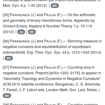
Mod. Dyn. 6 p. 1-40 (2012). |
MR
[35]
Parkkonen
(J.) and
Paulin
(F.).— On the arithmetic
and geometry of binary Hamiltonian forms. Appendix by
Vincent Emery. Algebra & Number Theory 7 p. 75-115
(2013). |
|
Zbl
MR
[36]
Parkkonen
(J.) and
Paulin
(F.).— Skinning measure in
negative curvature and equidistribution of equidistant
submanifolds. Erg. Theo. Dyn. Sys. 34 p. 1310-1342 (2014).
|
MR
[37]
Parkkonen
(J.) and
Paulin
(F.).— Counting arcs in
negative curvature. Preprint [arXiv:1203. 0175], to appear in
“Geometry, Topology and Dynamics in Negative Curvature"
(ICM 2010 satellite conference, Bangalore), C. S. Aravinda,
T. Farrell, J.-F. Lafont eds, London Math. Soc. Lect. Notes. |
MR
[38]
Parkkonen
(J.) and
Paulin
(F.).— Counting common