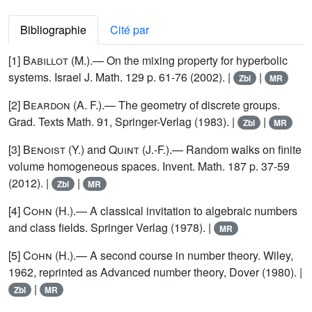
Bibliographie
Cité par
[1]
Babillot
(M.).— On the mixing property for hyperbolic
systems. Israel J. Math. 129 p. 61-76 (2002). |
|
Zbl
MR
[2]
Beardon
(A. F.).— The geometry of discrete groups.
Grad. Texts Math. 91, Springer-Verlag (1983). |
|
Zbl
MR
[3]
Benoist
(Y.) and
Quint
(J.-F.).— Random walks on finite
volume homogeneous spaces. Invent. Math. 187 p. 37-59
(2012). |
|
Zbl
MR
[4]
Cohn
(H.).— A classical invitation to algebraic numbers
and class fields. Springer Verlag (1978). |
MR
[5]
Cohn
(H.).— A second course in number theory. Wiley,
1962, reprinted as Advanced number theory, Dover (1980). |
|
Zbl
MR