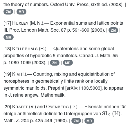
the theory of numbers. Oxford Univ. Press, sixth ed. (2008). |
|
Zbl
MR
[17]
Huxley
(M. N.).— Exponential sums and lattice points
III. Proc. London Math. Soc. 87 p. 591-609 (2003). |
|
Zbl
MR
[18]
Kellerhals
(R.).— Quaternions and some global
properties of hyperbolic 5-manifolds. Canad. J. Math. 55
p. 1080-1099 (2003). |
|
Zbl
MR
[19]
Kim
(I.).— Counting, mixing and equidistribution of
horospheres in geometrically finite rank one locally
symmetric manifolds. Preprint [arXiv:1103.5003], to appear
in J. reine angew. Mathematik.
[20]
Krafft
(V.) and
Osenberg
(D.).— Eisensteinreihen für
SL
2
(
ℍ
)
einige arithmetisch definierte Untergruppen von
.
Math. Z. 204 p. 425-449 (1990). |
|
Zbl
MR