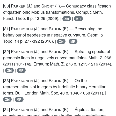
[30]
Parker
(J.) and
Short
(I.).— Conjugacy classification
of quaternionic Möbius transformations. Comput. Meth.
Funct. Theo. 9 p. 13-25 (2009). |
|
Zbl
MR
[31]
Parkkonen
(J.) and
Paulin
(F.).— Prescribing the
behaviour of geodesics in negative curvature. Geom. &
Topo. 14 p. 277-392 (2010). |
|
Zbl
MR
[32]
Parkkonen
(J.) and
Paulin
(F.).— Spiraling spectra of
geodesic lines in negatively curved manifolds. Math. Z. 268
(2011) 101-142, Erratum: Math. Z. 276 p. 1215-1216 (2014).
|
|
Zbl
MR
[33]
Parkkonen
(J.) and
Paulin
(F.).— On the
representations of integers by indefinite binary Hermitian
forms. Bull. London Math. Soc. 43 p. 1048-1058 (2011). |
|
Zbl
MR
[34]
Parkkonen
(J.) and
Paulin
(F.).— Équidistribution,
comptage et approximation par irrationnels quadratiques. J.