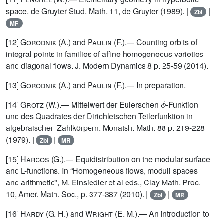
space. de Gruyter Stud. Math. 11, de Gruyter (1989). |
|
Zbl
MR
[12]
Gorodnik
(A.) and
Paulin
(F.).— Counting orbits of
integral points in families of affine homogeneous varieties
and diagonal flows. J. Modern Dynamics 8 p. 25-59 (2014).
[13]
Gorodnik
(A.) and
Paulin
(F.).— In preparation.
ϕ
[14]
Grotz
(W.).— Mittelwert der Eulerschen
-Funktion
und des Quadrates der Dirichletschen Teilerfunktion in
algebraischen Zahlkörpern. Monatsh. Math. 88 p. 219-228
(1979). |
|
Zbl
MR
[15]
Harcos
(G.).— Equidistribution on the modular surface
and L-functions. In “Homogeneous flows, moduli spaces
and arithmetic", M. Einsiedler et al eds., Clay Math. Proc.
10, Amer. Math. Soc., p. 377-387 (2010). |
|
Zbl
MR
[16]
Hardy
(G. H.) and
Wright
(E. M.).— An introduction to