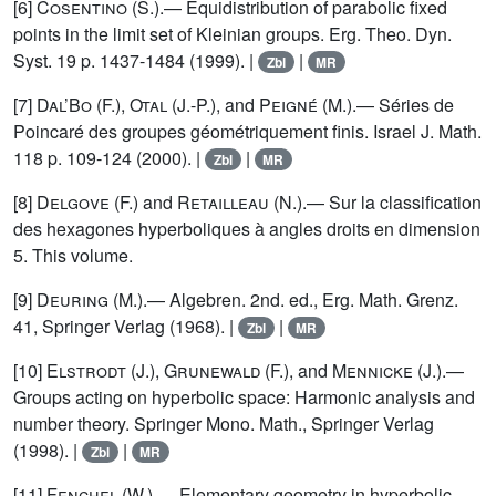
[6]
Cosentino
(S.).— Equidistribution of parabolic fixed
points in the limit set of Kleinian groups. Erg. Theo. Dyn.
Syst. 19 p. 1437-1484 (1999). |
|
Zbl
MR
[7]
Dal’Bo
(F.),
Otal
(J.-P.), and
Peigné
(M.).— Séries de
Poincaré des groupes géométriquement finis. Israel J. Math.
118 p. 109-124 (2000). |
|
Zbl
MR
[8]
Delgove
(F.) and
Retailleau
(N.).— Sur la classification
des hexagones hyperboliques à angles droits en dimension
5. This volume.
[9]
Deuring
(M.).— Algebren. 2nd. ed., Erg. Math. Grenz.
41, Springer Verlag (1968). |
|
Zbl
MR
[10]
Elstrodt
(J.),
Grunewald
(F.), and
Mennicke
(J.).—
Groups acting on hyperbolic space: Harmonic analysis and
number theory. Springer Mono. Math., Springer Verlag
(1998). |
|
Zbl
MR
[11]
Fenchel
(W.).— Elementary geometry in hyperbolic