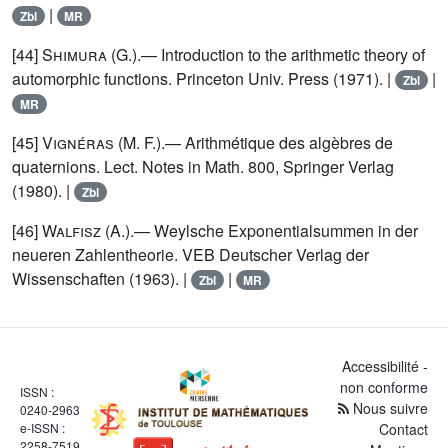
|
Zbl
MR
[44]
Shimura
(G.).— Introduction to the arithmetic theory of
automorphic functions. Princeton Univ. Press (1971). |
|
Zbl
MR
[45]
Vignéras
(M. F.).— Arithmétique des algèbres de
quaternions. Lect. Notes in Math. 800, Springer Verlag
(1980). |
Zbl
[46]
Walfisz
(A.).— Weylsche Exponentialsummen in der
neueren Zahlentheorie. VEB Deutscher Verlag der
Wissenschaften (1963). |
|
Zbl
MR
Accessibilité -
non conforme
ISSN :
Nous suivre
0240-2963
e-ISSN :
Contact
2258-7519