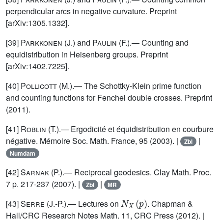
perpendicular arcs in negative curvature. Preprint
[arXiv:1305.1332].
[39]
Parkkonen
(J.) and
Paulin
(F.).— Counting and
equidistribution in Heisenberg groups. Preprint
[arXiv:1402.7225].
[40]
Pollicott
(M.).— The Schottky-Klein prime function
and counting functions for Fenchel double crosses. Preprint
(2011).
[41]
Roblin
(T.).— Ergodicité et équidistribution en courbure
négative. Mémoire Soc. Math. France, 95 (2003). |
|
Zbl
Numdam
[42]
Sarnak
(P.).— Reciprocal geodesics. Clay Math. Proc.
7 p. 217-237 (2007). |
|
Zbl
MR
N
X
(
p
)
[43]
Serre
(J.-P.).— Lectures on
. Chapman &
Hall/CRC Research Notes Math. 11, CRC Press (2012). |