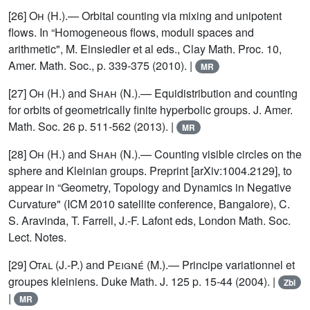
[26]
Oh
(H.).— Orbital counting via mixing and unipotent
flows. In “Homogeneous flows, moduli spaces and
arithmetic", M. Einsiedler et al eds., Clay Math. Proc. 10,
Amer. Math. Soc., p. 339-375 (2010). |
MR
[27]
Oh
(H.) and
Shah
(N.).— Equidistribution and counting
for orbits of geometrically finite hyperbolic groups. J. Amer.
Math. Soc. 26 p. 511-562 (2013). |
MR
[28]
Oh
(H.) and
Shah
(N.).— Counting visible circles on the
sphere and Kleinian groups. Preprint [arXiv:1004.2129], to
appear in “Geometry, Topology and Dynamics in Negative
Curvature" (ICM 2010 satellite conference, Bangalore), C.
S. Aravinda, T. Farrell, J.-F. Lafont eds, London Math. Soc.
Lect. Notes.
[29]
Otal
(J.-P.) and
Peigné
(M.).— Principe variationnel et
groupes kleiniens. Duke Math. J. 125 p. 15-44 (2004). |
Zbl
|
MR