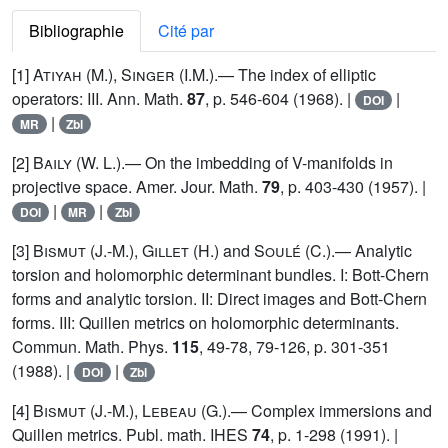
Bibliographie
Cité par
[1]
Atiyah (M.), Singer
(I.M.).— The index of elliptic
operators: III. Ann. Math.
87
, p. 546-604 (1968). |
|
DOI
|
MR
Zbl
[2]
Baily
(W. L.).— On the imbedding of V-manifolds in
projective space. Amer. Jour. Math.
79
, p. 403-430 (1957). |
|
|
DOI
MR
Zbl
[3]
Bismut (J.-M.), Gillet (H.)
and
Soulé
(C.).— Analytic
torsion and holomorphic determinant bundles. I: Bott-Chern
forms and analytic torsion. II: Direct images and Bott-Chern
forms. III: Quillen metrics on holomorphic determinants.
Commun. Math. Phys.
115
, 49-78, 79-126, p. 301-351
(1988). |
|
DOI
Zbl
[4]
Bismut (J.-M.), Lebeau (G.)
.— Complex immersions and
Quillen metrics. Publ. math. IHES
74
, p. 1-298 (1991). |