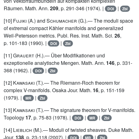
von Vektorraumbündeln auf kompakten komplexen
Räumen. Math. Ann.
209
, p. 291-346 (1974). |
|
DOI
Zbl
[10]
Fujiki
(A.) and
Schumacher
(G.).— The moduli space
of extremal compact Kähler manifolds and generalized
Weil-Petersson metrics. Publ. Res. Inst. Math. Sci.
26
,
p. 101-183 (1990). |
|
DOI
Zbl
[11]
Grauert
(H.).— Über Modifikationen und
exzeptionelle analytische Mengen. Math. Ann.
146
, p. 331-
368 (1962). |
|
DOI
Zbl
[12]
Kawasaki
(T.).— The Riemann-Roch theorem for
complex V-manifolds. Osaka Jour. Math.
16
, p. 151-159
(1979). |
|
MR
Zbl
[13]
Kawasaki
(T.).— The signature theorem for V-manifolds.
Topology
17
, p. 75-83 (1978). |
|
|
DOI
MR
Zbl
[14]
Lieblich
(M.).— Moduli of twisted sheaves. Duke Math.
Jour.
138
, p. 23-118 (2007). |
|
|
DOI
MR
Zbl