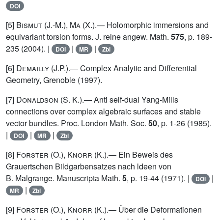
DOI
[5]
Bismut (J.-M.), Ma (X.)
.— Holomorphic immersions and
equivariant torsion forms. J. reine angew. Math.
575
, p. 189-
235 (2004). |
|
|
DOI
MR
Zbl
[6]
Demailly
(J.P.).— Complex Analytic and Differential
Geometry, Grenoble (1997).
[7]
Donaldson
(S. K.).— Anti self-dual Yang-Mills
connections over complex algebraic surfaces and stable
vector bundles. Proc. London Math. Soc.
50
, p. 1-26 (1985).
|
|
|
DOI
MR
Zbl
[8]
Forster (O.), Knorr (K.)
.— Ein Beweis des
Grauertschen Bildgarbensatzes nach ldeen von
B. Malgrange. Manuscripta Math.
5
, p. 19-44 (1971). |
|
DOI
|
MR
Zbl
[9]
Forster (O.), Knorr (K.)
.— Über die Deformationen