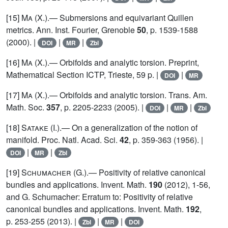
[15]
Ma (X.)
.— Submersions and equivariant Quillen
metrics. Ann. Inst. Fourier, Grenoble
50
, p. 1539-1588
(2000). |
|
|
DOI
MR
Zbl
[16]
Ma (X.)
.— Orbifolds and analytic torsion. Preprint,
Mathematical Section ICTP, Trieste, 59 p. |
|
DOI
MR
[17]
Ma (X.)
.— Orbifolds and analytic torsion. Trans. Am.
Math. Soc.
357
, p. 2205-2233 (2005). |
|
|
DOI
MR
Zbl
[18]
Satake
(I.).— On a generalization of the notion of
manifold. Proc. Natl. Acad. Sci.
42
, p. 359-363 (1956). |
|
|
DOI
MR
Zbl
[19]
Schumacher
(G.).— Positivity of relative canonical
bundles and applications. Invent. Math.
190
(2012), 1-56,
and G. Schumacher: Erratum to: Positivity of relative
canonical bundles and applications. Invent. Math.
192
,
p. 253-255 (2013). |
|
|
Zbl
MR
DOI