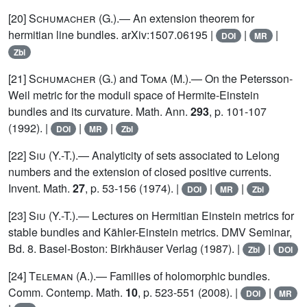
[20]
Schumacher
(G.).— An extension theorem for
hermitian line bundles. arXiv:1507.06195 |
|
|
DOI
MR
Zbl
[21]
Schumacher
(G.) and
Toma
(M.).— On the Petersson-
Weil metric for the moduli space of Hermite-Einstein
bundles and its curvature. Math. Ann.
293
, p. 101-107
(1992). |
|
|
DOI
MR
Zbl
[22]
Siu
(Y.-T.).— Analyticity of sets associated to Lelong
numbers and the extension of closed positive currents.
Invent. Math.
27
, p. 53-156 (1974). |
|
|
DOI
MR
Zbl
[23]
Siu
(Y.-T.).— Lectures on Hermitian Einstein metrics for
stable bundles and Kähler-Einstein metrics. DMV Seminar,
Bd. 8. Basel-Boston: Birkhäuser Verlag (1987). |
|
Zbl
DOI
[24]
Teleman (A.)
.— Families of holomorphic bundles.
Comm. Contemp. Math.
10
, p. 523-551 (2008). |
|
DOI
MR