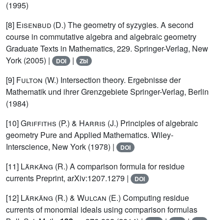
(1995)
[8]
Eisenbud (D.)
The geometry of syzygies. A second
course in commutative algebra and algebraic geometry
Graduate Texts in Mathematics, 229. Springer-Verlag, New
York (2005) |
|
DOI
Zbl
[9]
Fulton (W.)
Intersection theory. Ergebnisse der
Mathematik und ihrer Grenzgebiete Springer-Verlag, Berlin
(1984)
[10]
Griffiths (P.) & Harris (J.)
Principles of algebraic
geometry Pure and Applied Mathematics. Wiley-
Interscience, New York (1978) |
DOI
[11]
Lärkäng (R.)
A comparison formula for residue
currents Preprint, arXiv:1207.1279 |
DOI
[12]
Lärkäng (R.) & Wulcan (E.)
Computing residue
currents of monomial ideals using comparison formulas