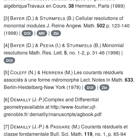
algébriqueTravaux en Cours,
38
Hermann, Paris (1989)
[3]
Bayer (D.) & Sturmfels (B.)
Cellular resolutions of
monomial modules J. Reine Angew. Math.
502
p. 123-140
(1998) |
|
|
DOI
MR
Zbl
[4]
Bayer (D.) & Peeva (I.) & Sturmfels (B.)
Monomial
resolutions Math. Res. Lett.
5
, no. 1-2, p. 31-46 (1998) |
DOI
[5]
Coleff (N.) & Herrera (M.)
Les courants résiduels
associés à une forme méromorphe Lect. Notes in Math.
633
,
Berlin-Heidelberg-New York (1978) |
|
DOI
Zbl
[6]
Demailly (J.-P.)
Complex and Differential
geometryavailable at http://www-fourier.ujf-
grenoble.fr/ demailly/manuscripts/agbook.pdf
[7]
Demailly (J.-P.) & Passare (M.)
Courants résiduels et
classe fondamentale Bull. Sci. Math.
119
, no. 1, p. 85-94