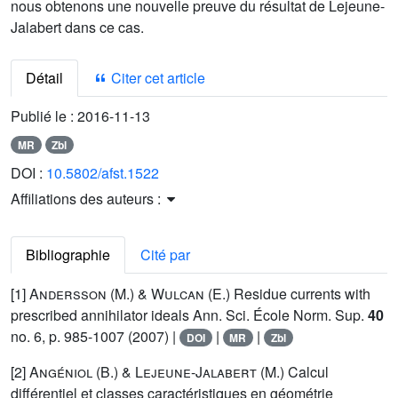
nous obtenons une nouvelle preuve du résultat de Lejeune-
Jalabert dans ce cas.
Détail
Citer cet article
Publié le :
2016-11-13
MR
Zbl
DOI :
10.5802/afst.1522
Affiliations des auteurs :
Bibliographie
Cité par
[1]
Andersson (M.) & Wulcan (E.)
Residue currents with
prescribed annihilator ideals Ann. Sci. École Norm. Sup.
40
no. 6, p. 985-1007 (2007) |
|
|
DOI
MR
Zbl
[2]
Angéniol (B.) & Lejeune-Jalabert (M.)
Calcul
différentiel et classes caractéristiques en géométrie