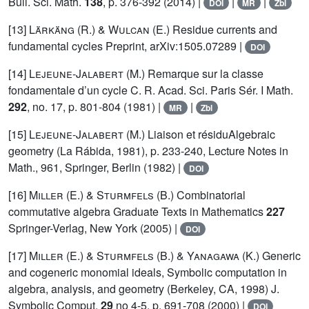
Bull. Sci. Math.
138
, p. 376-392 (2014) |
|
|
DOI
MR
Zbl
[13]
Lärkäng (R.) & Wulcan (E.)
Residue currents and
fundamental cycles Preprint, arXiv:1505.07289 |
DOI
[14]
Lejeune-Jalabert (M.)
Remarque sur la classe
fondamentale d’un cycle C. R. Acad. Sci. Paris Sér. I Math.
292
, no. 17, p. 801-804 (1981) |
|
MR
Zbl
[15]
Lejeune-Jalabert (M.)
Liaison et résiduAlgebraic
geometry (La Rábida, 1981), p. 233-240, Lecture Notes in
Math., 961, Springer, Berlin (1982) |
DOI
[16]
Miller (E.) & Sturmfels (B.)
Combinatorial
commutative algebra Graduate Texts in Mathematics
227
Springer-Verlag, New York (2005) |
DOI
[17]
Miller (E.) & Sturmfels (B.) & Yanagawa (K.)
Generic
and cogeneric monomial ideals, Symbolic computation in
algebra, analysis, and geometry (Berkeley, CA, 1998) J.
Symbolic Comput.
29
no 4-5, p. 691-708 (2000) |
DOI