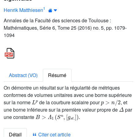
1
Henrik Matthiesen
Annales de la Faculté des sciences de Toulouse :
Mathématiques, Série 6, Tome 25 (2016) no. 5, pp. 1079-
1094
Abstract (VO)
Résumé
On démontre un résultat sur la régularité de métriques
conformes de volumes unitaires avec une borne supérieure
L
p
p
>
n
/
2
sur la norme
de la courbure scalaire pour
, et
Δ
une borne inférieure sur la première valeur propre de
par
B
>
Λ
1
(
S
n
,
[
g
s
t
.
]
)
.
une constante
Détail
Citer cet article