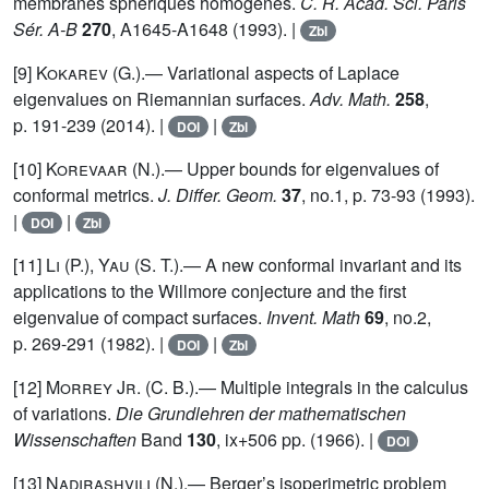
membranes sphériques homogènes.
C. R. Acad. Sci. Paris
Sér. A-B
270
, A1645-A1648 (1993). |
Zbl
[9]
Kokarev
(G.).— Variational aspects of Laplace
eigenvalues on Riemannian surfaces.
Adv. Math.
258
,
p. 191-239 (2014). |
|
DOI
Zbl
[10]
Korevaar
(N.).— Upper bounds for eigenvalues of
conformal metrics.
J. Differ. Geom.
37
, no.1, p. 73-93 (1993).
|
|
DOI
Zbl
[11]
Li (P.), Yau (S. T.)
.— A new conformal invariant and its
applications to the Willmore conjecture and the first
eigenvalue of compact surfaces.
Invent. Math
69
, no.2,
p. 269-291 (1982). |
|
DOI
Zbl
[12]
Morrey Jr. (C. B.)
.— Multiple integrals in the calculus
of variations.
Die Grundlehren der mathematischen
Wissenschaften
Band
130
, ix+506 pp. (1966). |
DOI
[13]
Nadirashvili
(N.).— Berger’s isoperimetric problem