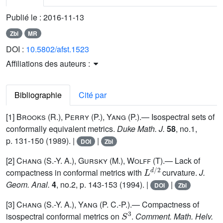
Publié le :
2016-11-13
Zbl
MR
DOI :
10.5802/afst.1523
Affiliations des auteurs :
Bibliographie
Cité par
[1]
Brooks (R.), Perry (P.), Yang (P.)
.— Isospectral sets of
conformally equivalent metrics.
Duke Math. J.
58
, no.1,
p. 131-150 (1989). |
|
DOI
Zbl
[2]
Chang (S.-Y. A.), Gursky (M.), Wolff (T)
.— Lack of
L
d
/
2
compactness in conformal metrics with
curvature.
J.
Geom. Anal.
4
, no.2, p. 143-153 (1994). |
|
DOI
Zbl
[3]
Chang (S.-Y. A.), Yang (P. C.-P.)
.— Compactness of
S
3
isospectral conformal metrics on
.
Comment. Math. Helv.