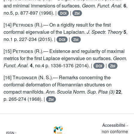
and minimal immersions of surfaces.
Geom. Funct. Anal.
6
,
no.5, p. 877-897 (1996). |
|
DOI
Zbl
[14]
Petrides
(R.).— On a rigidity result for the first
conformal eigenvalue of the Laplacian.
J. Spectr. Theory
5
,
no.1 p. 227-234 (2015). |
|
DOI
Zbl
[15]
Petrides
(R.).— Existence and regularity of maximal
metrics for the first Laplace eigenvalue on surfaces.
Geom.
Funct. Anal.
4
, no.4 p. 1336-1376 (2014). |
|
DOI
Zbl
[16]
Trudinger
(N. S.).— Remarks concerning the
conformal deformation of Riemannian structures on
compact manifolds.
Ann. Scuola Norm. Sup. Pisa (3)
22
,
p. 265-274 (1968). |
Zbl
Accessibilité -
non conforme
ISSN :