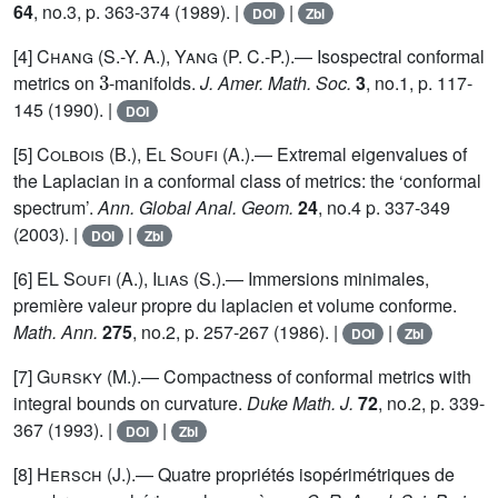
64
, no.3, p. 363-374 (1989). |
|
DOI
Zbl
[4]
Chang (S.-Y. A.), Yang (P. C.-P.)
.— Isospectral conformal
3
metrics on
-manifolds.
J. Amer. Math. Soc.
3
, no.1, p. 117-
145 (1990). |
DOI
[5]
Colbois (B.), El Soufi
(A.).— Extremal eigenvalues of
the Laplacian in a conformal class of metrics: the ‘conformal
spectrum’.
Ann. Global Anal. Geom.
24
, no.4 p. 337-349
(2003). |
|
DOI
Zbl
[6]
EL Soufi (A.), Ilias
(S.).— Immersions minimales,
première valeur propre du laplacien et volume conforme.
Math. Ann.
275
, no.2, p. 257-267 (1986). |
|
DOI
Zbl
[7]
Gursky
(M.).— Compactness of conformal metrics with
integral bounds on curvature.
Duke Math. J.
72
, no.2, p. 339-
367 (1993). |
|
DOI
Zbl
[8]
Hersch
(J.).— Quatre propriétés isopérimétriques de