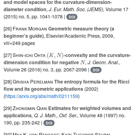
and model spaces for the curvature-dimension-
diameter condition
, J. Eur. Math. Soc. (JEMS)
, Volume 17
(2015) no. 5, pp. 1041-1078 |
DOI
[26]
Frank Morgan
Geometric measure theory (a
beginner’s guide)
, Elsevier/Academic Press, 2009,
viii+249 pages
(
K
,
N
)
[27]
Shin-ichi Ohta
-convexity and the curvature-
N
dimension condition for negative
, J. Geom. Anal.
,
Volume 26
(2016) no. 3, pp. 2067-2096 |
DOI
[28]
Grisha Perelman
The entropy formula for the Ricci
flow and its geometric applications
(2002)
(
https://arxiv.org/abs/math/0211159
)
[29]
Zhongmin Qian
Estimates for weighted volumes and
applications
, Q. J. Math., Oxf. Ser.
, Volume 48
(1997) no.
190, pp. 235-242 |
DOI
[30]
Max-K. von Renesse; Karl-Theodor Sturm