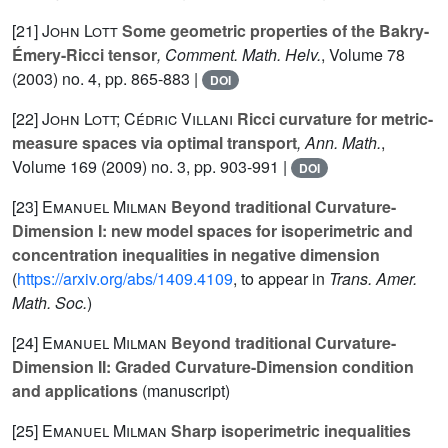
[21]
John Lott
Some geometric properties of the Bakry-
Émery-Ricci tensor
, Comment. Math. Helv.
, Volume 78
(2003) no. 4, pp. 865-883 |
DOI
[22]
John Lott; Cédric Villani
Ricci curvature for metric-
measure spaces via optimal transport
, Ann. Math.
,
Volume 169
(2009) no. 3, pp. 903-991 |
DOI
[23]
Emanuel Milman
Beyond traditional Curvature-
Dimension I: new model spaces for isoperimetric and
concentration inequalities in negative dimension
(
https://arxiv.org/abs/1409.4109
, to appear in
Trans. Amer.
Math. Soc.
)
[24]
Emanuel Milman
Beyond traditional Curvature-
Dimension II: Graded Curvature-Dimension condition
and applications
(manuscript)
[25]
Emanuel Milman
Sharp isoperimetric inequalities