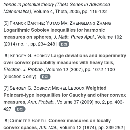
trends in potential theory
(Theta Series in Advanced
Mathematics)
, Volume 4
, Theta, 2005, pp. 115-122
[5]
Franck Barthe; Yutao Ma; Zhengliang Zhang
Logarithmic Sobolev inequalities for harmonic
measures on spheres
, J. Math. Pures Appl.
, Volume 102
(2014) no. 1, pp. 234-248 |
DOI
[6]
Sergey G. Bobkov
Large deviations and isoperimetry
over convex probability measures with heavy tails
,
Electron. J. Probab.
, Volume 12
(2007), pp. 1072-1100
(electronic only) |
DOI
[7]
Sergey G. Bobkov; Michel Ledoux
Weighted
Poincaré-type inequalities for Cauchy and other convex
measures
, Ann. Probab.
, Volume 37
(2009) no. 2, pp. 403-
427 |
DOI
[8]
Christer Borell
Convex measures on locally
convex spaces
, Ark. Mat.
, Volume 12
(1974), pp. 239-252 |