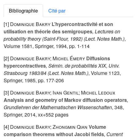
Bibliographie
Cité par
[1]
Dominique Bakry
L’hypercontractivité et son
utilisation en théorie des semigroupes
, Lectures on
probability theory (Saint-Flour, 1992)
(Lect. Notes Math.)
,
Volume 1581
, Springer, 1994, pp. 1-114
[2]
Dominique Bakry; Michel Émery
Diffusions
hypercontractives
, Sémin. de probabilités XIX, Univ.
Strasbourg 1983/84
(Lect. Notes Math.)
, Volume 1123
,
Springer, 1985, pp. 177-206
[3]
Dominique Bakry; Ivan Gentil; Michel Ledoux
Analysis and geometry of Markov diffusion operators
,
Grundlehren der Mathematischen Wissenschaften
, 348
,
Springer, 2014, xx+552 pages
[4]
Dominique Bakry; Zhongmin Qian
Volume
comparison theorems without Jacobi fields
, Current