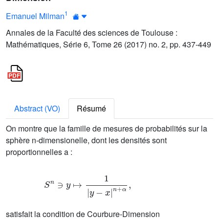
1
Emanuel Milman
Annales de la Faculté des sciences de Toulouse :
Mathématiques, Série 6, Tome 26 (2017) no. 2, pp. 437-449
Abstract (VO)
Résumé
On montre que la famille de mesures de probabilités sur la
sphère n-dimensionelle, dont les densités sont
proportionnelles a :
S
n
∋
y
↦
1
|
y
-
x
|
n
+
α
,
satisfait la condition de Courbure-Dimension
CD
(
n
-
1
-
n
+
α
4
,
-
α
)
|
x
|
<
1
α
≥
-
n