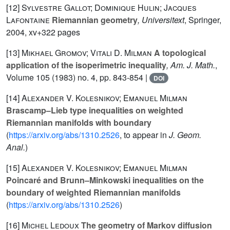
[12]
Sylvestre Gallot; Dominique Hulin; Jacques
Lafontaine
Riemannian geometry
, Universitext
, Springer,
2004, xv+322 pages
[13]
Mikhael Gromov; Vitali D. Milman
A topological
application of the isoperimetric inequality
, Am. J. Math.
,
Volume 105
(1983) no. 4, pp. 843-854 |
DOI
[14]
Alexander V. Kolesnikov; Emanuel Milman
Brascamp–Lieb type inequalities on weighted
Riemannian manifolds with boundary
(
https://arxiv.org/abs/1310.2526
, to appear in
J. Geom.
Anal.
)
[15]
Alexander V. Kolesnikov; Emanuel Milman
Poincaré and Brunn–Minkowski inequalities on the
boundary of weighted Riemannian manifolds
(
https://arxiv.org/abs/1310.2526
)
[16]
Michel Ledoux
The geometry of Markov diffusion