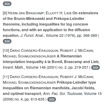
DOI
[9]
Herm Jan Brascamp; Elliott H. Lieb
On extensions
of the Brunn-Minkowski and Prékopa-Leindler
theorems, including inequalities for log concave
functions, and with an application to the diffusion
equation
, J. Funct. Anal.
, Volume 22
(1976), pp. 366-389 |
DOI
[10]
Dario Cordero-Erausquin; Robert J. McCann;
Michael Schmuckenschläger
A Riemannian
interpolation inequality à la Borell, Brascamp and Lieb
,
Invent. Math.
, Volume 146
(2001) no. 2, pp. 219-257 |
DOI
[11]
Dario Cordero-Erausquin; Robert J. McCann;
Michael Schmuckenschläger
Prékopa-Leindler type
inequalities on Riemannian manifolds, Jacobi fields,
and optimal transport
, Ann. Fac. Sci. Toulouse
, Volume 15
(2006) no. 4, pp. 613-635 |
DOI