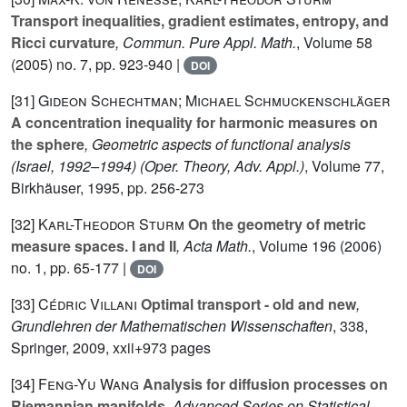
Transport inequalities, gradient estimates, entropy, and
Ricci curvature
, Commun. Pure Appl. Math.
, Volume 58
(2005) no. 7, pp. 923-940 |
DOI
[31]
Gideon Schechtman; Michael Schmuckenschläger
A concentration inequality for harmonic measures on
the sphere
, Geometric aspects of functional analysis
(Israel, 1992–1994)
(Oper. Theory, Adv. Appl.)
, Volume 77
,
Birkhäuser, 1995, pp. 256-273
[32]
Karl-Theodor Sturm
On the geometry of metric
measure spaces. I and II
, Acta Math.
, Volume 196
(2006)
no. 1, pp. 65-177 |
DOI
[33]
Cédric Villani
Optimal transport - old and new
,
Grundlehren der Mathematischen Wissenschaften
, 338
,
Springer, 2009, xxii+973 pages
[34]
Feng-Yu Wang
Analysis for diffusion processes on
Riemannian manifolds
, Advanced Series on Statistical