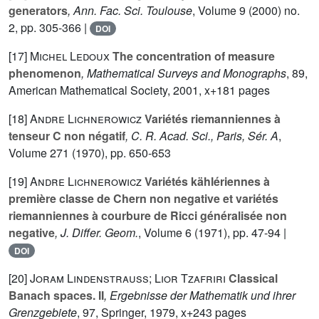
generators
, Ann. Fac. Sci. Toulouse
, Volume 9
(2000) no.
2, pp. 305-366 |
DOI
[17]
Michel Ledoux
The concentration of measure
phenomenon
, Mathematical Surveys and Monographs
, 89
,
American Mathematical Society, 2001, x+181 pages
[18]
Andre Lichnerowicz
Variétés riemanniennes à
tenseur C non négatif
, C. R. Acad. Sci., Paris, Sér. A
,
Volume 271
(1970), pp. 650-653
[19]
Andre Lichnerowicz
Variétés kählériennes à
première classe de Chern non negative et variétés
riemanniennes à courbure de Ricci généralisée non
negative
, J. Differ. Geom.
, Volume 6
(1971), pp. 47-94 |
DOI
[20]
Joram Lindenstrauss; Lior Tzafriri
Classical
Banach spaces. II
, Ergebnisse der Mathematik und ihrer
Grenzgebiete
, 97
, Springer, 1979, x+243 pages