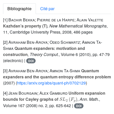
Bibliographie
Cité par
[1]
Bachir Bekka; Pierre de la Harpe; Alain Valette
Kazhdan’s property (T)
, New Mathematical Monographs
,
11
, Cambridge University Press, 2008, 486 pages
[2]
Avraham Ben-Aroya; Oded Schwartz; Amnon Ta-
Shma
Quantum expanders: motivation and
construction
, Theory Comput.
, Volume 6
(2010), pp. 47-79
(electronic) |
DOI
[3]
Avraham Ben-Aroya; Amnon Ta-Shma
Quantum
expanders and the quantum entropy difference problem
(2007) (
https://arxiv.org/abs/quant-ph/0702129
)
[4]
Jean Bourgain; Alex Gamburd
Uniform expansion
S
L
2
(
F
p
)
bounds for Cayley graphs of
, Ann. Math.
,
Volume 167
(2008) no. 2, pp. 625-642 |
DOI