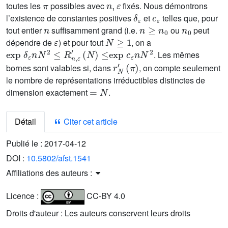
toutes les
possibles avec
fixés. Nous démontrons
δ
ε
c
ε
l’existence de constantes positives
et
telles que, pour
n
n
≥
n
0
n
0
tout entier
suffisamment grand (i.e.
ou
peut
ε
N
≥
1
dépendre de
) et pour tout
, on a
exp
δ
ε
n
N
2
≤
R
n
,
ε
'
(
N
)
≤
exp
c
ε
n
N
2
. Les mêmes
r
N
'
(
π
)
bornes sont valables si, dans
, on compte seulement
le nombre de représentations irréductibles distinctes de
=
N
dimension exactement
.
Détail
Citer cet article
Publié le :
2017-04-12
DOI :
10.5802/afst.1541
Affiliations des auteurs :
Licence :
CC-BY 4.0
Droits d'auteur : Les auteurs conservent leurs droits