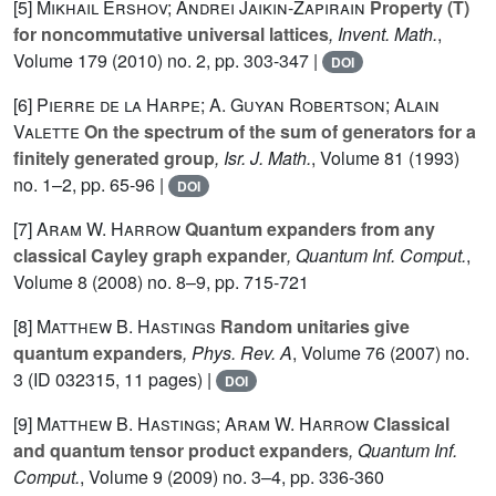
[5]
Mikhail Ershov; Andrei Jaikin-Zapirain
Property (T)
for noncommutative universal lattices
, Invent. Math.
,
Volume 179
(2010) no. 2, pp. 303-347 |
DOI
[6]
Pierre de la Harpe; A. Guyan Robertson; Alain
Valette
On the spectrum of the sum of generators for a
finitely generated group
, Isr. J. Math.
, Volume 81
(1993)
no. 1–2, pp. 65-96 |
DOI
[7]
Aram W. Harrow
Quantum expanders from any
classical Cayley graph expander
, Quantum Inf. Comput.
,
Volume 8
(2008) no. 8–9, pp. 715-721
[8]
Matthew B. Hastings
Random unitaries give
quantum expanders
, Phys. Rev. A
, Volume 76
(2007) no.
3 (ID 032315, 11 pages) |
DOI
[9]
Matthew B. Hastings; Aram W. Harrow
Classical
and quantum tensor product expanders
, Quantum Inf.
Comput.
, Volume 9
(2009) no. 3–4, pp. 336-360