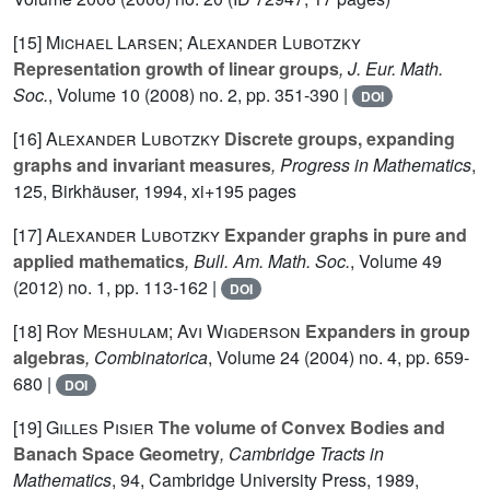
[15]
Michael Larsen; Alexander Lubotzky
Representation growth of linear groups
, J. Eur. Math.
Soc.
, Volume 10
(2008) no. 2, pp. 351-390 |
DOI
[16]
Alexander Lubotzky
Discrete groups, expanding
graphs and invariant measures
, Progress in Mathematics
,
125
, Birkhäuser, 1994, xi+195 pages
[17]
Alexander Lubotzky
Expander graphs in pure and
applied mathematics
, Bull. Am. Math. Soc.
, Volume 49
(2012) no. 1, pp. 113-162 |
DOI
[18]
Roy Meshulam; Avi Wigderson
Expanders in group
algebras
, Combinatorica
, Volume 24
(2004) no. 4, pp. 659-
680 |
DOI
[19]
Gilles Pisier
The volume of Convex Bodies and
Banach Space Geometry
, Cambridge Tracts in
Mathematics
, 94
, Cambridge University Press, 1989,