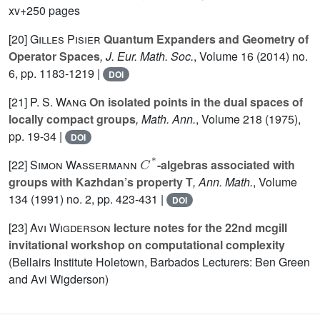
xv+250 pages
[20]
Gilles Pisier
Quantum Expanders and Geometry of
Operator Spaces
, J. Eur. Math. Soc.
, Volume 16
(2014) no.
6, pp. 1183-1219 |
DOI
[21]
P. S. Wang
On isolated points in the dual spaces of
locally compact groups
, Math. Ann.
, Volume 218
(1975),
pp. 19-34 |
DOI
C
*
[22]
Simon Wassermann
-algebras associated with
groups with Kazhdan’s property T
, Ann. Math.
, Volume
134
(1991) no. 2, pp. 423-431 |
DOI
[23]
Avi Wigderson
lecture notes for the 22nd mcgill
invitational workshop on computational complexity
(Bellairs Institute Holetown, Barbados Lecturers: Ben Green
and Avi Wigderson)