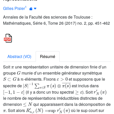
1
Gilles Pisier
Annales de la Faculté des sciences de Toulouse :
Mathématiques, Série 6, Tome 26 (2017) no. 2, pp. 451-462
Abstract (VO)
Résumé
π
Soit
une représentation unitaire de dimension finie d’un
G
groupe
munie d’un ensemble générateur symétrique
S
⊂
G
n
ε
>
0
à
-éléments. Fixons
et supposons que le
|
S
|
-
1
∑
s
∈
S
π
(
s
)
⊗
π
(
s
)
¯
spectre de
est inclus dans
[
-
1
,
1
-
ε
]
≥
ε
r
N
'
(
π
)
(il y a donc un trou spectral
). Soit
le nombre de représentations irréductibles distinctes de
≤
N
dimension
qui apparaissent dans la décomposition de
π
R
n
,
ε
'
(
N
)
=
sup
r
N
'
(
π
)
. Soit alors
où le sup court sur
π
n
,
ε