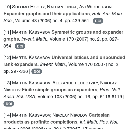
[10]
Shlomo Hoory; Nathan Linial; Avi Wigderson
Expander graphs and their applications
, Bull. Am. Math.
Soc.
, Volume 43
(2006) no. 4, pp. 439-561 |
DOI
[11]
Martin Kassabov
Symmetric groups and expander
graphs
, Invent. Math.
, Volume 170
(2007) no. 2, pp. 327-
354 |
DOI
[12]
Martin Kassabov
Universal lattices and unbounded
rank expanders
, Invent. Math.
, Volume 170
(2007) no. 2,
pp. 297-326 |
DOI
[13]
Martin Kassabov; Alexander Lubotzky; Nikolay
Nikolov
Finite simple groups as expanders
, Proc. Natl.
Acad. Sci. USA
, Volume 103
(2006) no. 16, pp. 6116-6119 |
DOI
[14]
Martin Kassabov; Nikolay Nikolov
Cartesian
products as profinite completions
, Int. Math. Res. Not.
,
Volume 2006
(2006) no. 20 (ID 72947, 17 pages)