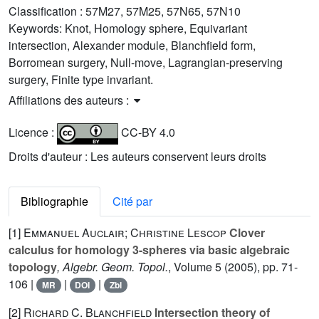
Classification :
57M27, 57M25, 57N65, 57N10
Keywords:
Knot, Homology sphere, Equivariant
intersection, Alexander module, Blanchfield form,
Borromean surgery, Null-move, Lagrangian-preserving
surgery, Finite type invariant.
Affiliations des auteurs :
Licence :
CC-BY 4.0
Droits d'auteur : Les auteurs conservent leurs droits
Bibliographie
Cité par
[1]
Emmanuel Auclair; Christine Lescop
Clover
calculus for homology 3-spheres via basic algebraic
topology
, Algebr. Geom. Topol.
, Volume 5
(2005), pp. 71-
106 |
|
|
MR
DOI
Zbl
[2]
Richard C. Blanchfield
Intersection theory of