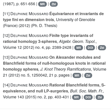
(1987), p. 651-656 |
|
MR
Zbl
[11]
Delphine Moussard
Équivariance et invariants de
type fini en dimension trois
, University of Grenoble
(France) (2012) (Ph. D. Thesis)
[12]
Delphine Moussard
Finite type invariants of
rational homology 3-spheres
, Algebr. Geom. Topol.
,
Volume 12
(2012) no. 4, pp. 2389-2428 |
|
|
MR
DOI
Zbl
[13]
Delphine Moussard
On Alexander modules and
Blanchfield forms of null-homologous knots in rational
homology spheres
, J. Knot Theory Ramifications
, Volume
21
(2012) no. 5, 1250042, 21 p. pages |
|
MR
Zbl
[14]
Delphine Moussard
Rational Blanchfield forms, S-
equivalence, and null LP-surgeries
, Bull. Soc. Math. Fr.
,
Volume 143
(2015) no. 2, pp. 403-431 |
|
|
MR
DOI
Zbl