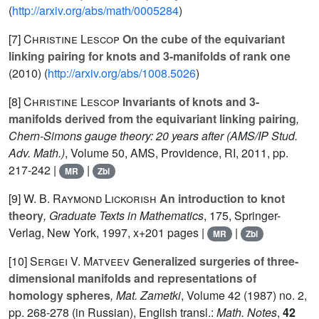
(
http://arxiv.org/abs/math/0005284
)
[7]
Christine Lescop
On the cube of the equivariant
linking pairing for knots and 3-manifolds of rank one
(2010) (
http://arxiv.org/abs/1008.5026
)
[8]
Christine Lescop
Invariants of knots and 3-
manifolds derived from the equivariant linking pairing
,
Chern-Simons gauge theory: 20 years after
(AMS/IP Stud.
Adv. Math.)
, Volume 50
, AMS, Providence, RI, 2011, pp.
217-242 |
|
MR
Zbl
[9]
W. B. Raymond Lickorish
An introduction to knot
theory
, Graduate Texts in Mathematics
, 175
, Springer-
Verlag, New York, 1997, x+201 pages |
|
MR
Zbl
[10]
Sergei V. Matveev
Generalized surgeries of three-
dimensional manifolds and representations of
homology spheres
, Mat. Zametki
, Volume 42
(1987) no. 2,
pp. 268-278 (in Russian), English transl.:
Math. Notes
,
42