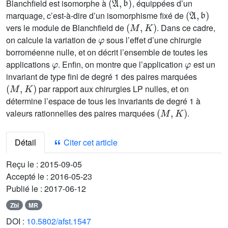
Blanchfield est isomorphe à
, équippées d’un
(
𝔄
,
𝔟
)
marquage, c’est-à-dire d’un isomorphisme fixé de
(
M
,
K
)
vers le module de Blanchfield de
. Dans ce cadre,
φ
on calcule la variation de
sous l’effet d’une chirurgie
borroméenne nulle, et on décrit l’ensemble de toutes les
φ
φ
applications
. Enfin, on montre que l’application
est un
invariant de type fini de degré 1 des paires marquées
(
M
,
K
)
par rapport aux chirurgies LP nulles, et on
détermine l’espace de tous les invariants de degré 1 à
(
M
,
K
)
valeurs rationnelles des paires marquées
.
Détail
Citer cet article
Reçu le :
2015-09-05
Accepté le :
2016-05-23
Publié le :
2017-06-12
Zbl
MR
DOI :
10.5802/afst.1547