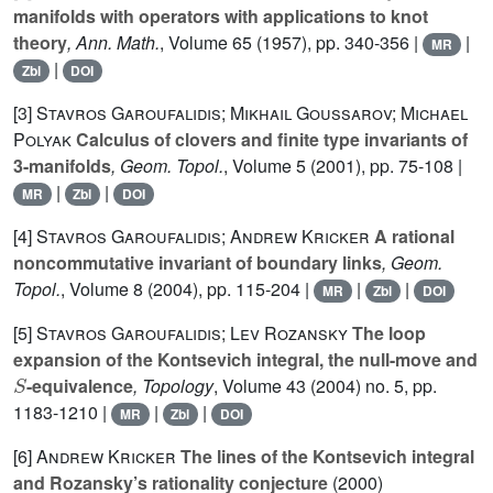
manifolds with operators with applications to knot
theory
, Ann. Math.
, Volume 65
(1957), pp. 340-356 |
|
MR
|
Zbl
DOI
[3]
Stavros Garoufalidis; Mikhail Goussarov; Michael
Polyak
Calculus of clovers and finite type invariants of
3-manifolds
, Geom. Topol.
, Volume 5
(2001), pp. 75-108 |
|
|
MR
Zbl
DOI
[4]
Stavros Garoufalidis; Andrew Kricker
A rational
noncommutative invariant of boundary links
, Geom.
Topol.
, Volume 8
(2004), pp. 115-204 |
|
|
MR
Zbl
DOI
[5]
Stavros Garoufalidis; Lev Rozansky
The loop
expansion of the Kontsevich integral, the null-move and
S
-equivalence
, Topology
, Volume 43
(2004) no. 5, pp.
1183-1210 |
|
|
MR
Zbl
DOI
[6]
Andrew Kricker
The lines of the Kontsevich integral
and Rozansky’s rationality conjecture
(2000)