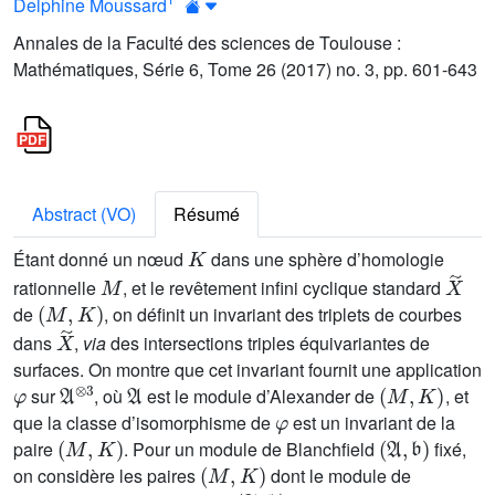
Delphine Moussard
Annales de la Faculté des sciences de Toulouse :
Mathématiques, Série 6, Tome 26 (2017) no. 3, pp. 601-643
Abstract (VO)
Résumé
K
Étant donné un nœud
dans une sphère d’homologie
M
X
˜
rationnelle
, et le revêtement infini cyclique standard
(
M
,
K
)
de
, on définit un invariant des triplets de courbes
X
˜
dans
,
via
des intersections triples équivariantes de
surfaces. On montre que cet invariant fournit une application
φ
𝔄
⊗
3
𝔄
(
M
,
K
)
sur
, où
est le module d’Alexander de
, et
φ
que la classe d’isomorphisme de
est un invariant de la
(
M
,
K
)
(
𝔄
,
𝔟
)
paire
. Pour un module de Blanchfield
fixé,
(
M
,
K
)
on considère les paires
dont le module de
(
𝔄
,
𝔟
)