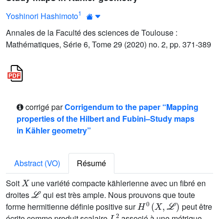
1
Yoshinori Hashimoto
Annales de la Faculté des sciences de Toulouse :
Mathématiques, Série 6, Tome 29 (2020) no. 2, pp. 371-389
corrigé par
Corrigendum to the paper “Mapping
properties of the Hilbert and Fubini–Study maps
in Kähler geometry”
Abstract (VO)
Résumé
X
Soit
une variété compacte kählerienne avec un fibré en
ℒ
droites
qui est très ample. Nous prouvons que toute
H
0
(
X
,
ℒ
)
forme hermitienne définie positive sur
peut être
L
2
écrite comme produit scalaire
associé à une métrique