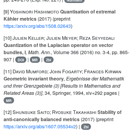
[9]
Yoshinori Hashimoto
Quantisation of extremal
Kähler metrics
(2017) (preprint
https://arxiv.org/abs/1508.02643
)
[10]
Julien Keller; Julien Meyer; Reza Seyyedali
Quantization of the Laplacian operator on vector
bundles, I
, Math. Ann.
, Volume 366
(2016) no. 3-4, pp. 865-
907 |
|
|
DOI
MR
Zbl
[11]
David Mumford; John Fogarty; Frances Kirwan
Geometric invariant theory
, Ergebnisse der Mathematik
und ihrer Grenzgebiete (3) [Results in Mathematics and
Related Areas (3)]
, 34
, Springer, 1994, xiv+292 pages |
MR
[12]
Shunsuke Saito; Ryosuke Takahashi
Stability of
anti-canonically balanced metrics
(2017) (preprint
https://arxiv.org/abs/1607.05534v2
) |
Zbl