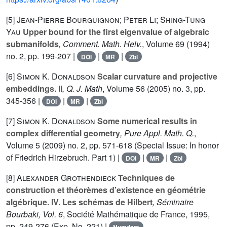
[5]
Jean-Pierre Bourguignon; Peter Li; Shing-Tung
Yau
Upper bound for the first eigenvalue of algebraic
submanifolds
, Comment. Math. Helv.
, Volume 69
(1994)
no. 2, pp. 199-207 |
|
|
DOI
MR
Zbl
[6]
Simon K. Donaldson
Scalar curvature and projective
embeddings. II
, Q. J. Math
, Volume 56
(2005) no. 3, pp.
345-356 |
|
|
DOI
MR
Zbl
[7]
Simon K. Donaldson
Some numerical results in
complex differential geometry
, Pure Appl. Math. Q.
,
Volume 5
(2009) no. 2, pp. 571-618 (Special Issue: In honor
of Friedrich Hirzebruch. Part 1) |
|
|
DOI
MR
Zbl
[8]
Alexander Grothendieck
Techniques de
construction et théorèmes d’existence en géométrie
algébrique. IV. Les schémas de Hilbert
, Séminaire
Bourbaki, Vol. 6
, Société Mathématique de France, 1995,
pp. 249-276 (Exp. No. 221) |
Numdam