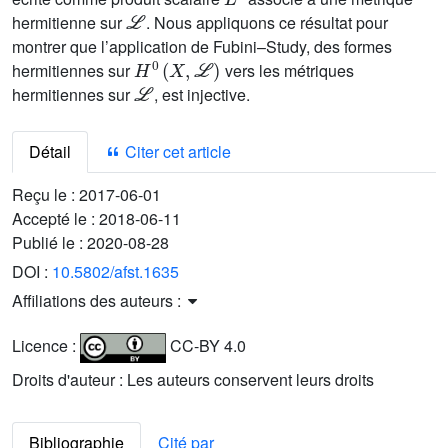
ℒ
hermitienne sur
. Nous appliquons ce résultat pour
montrer que l’application de Fubini–Study, des formes
H
0
(
X
,
ℒ
)
hermitiennes sur
vers les métriques
ℒ
hermitiennes sur
, est injective.
Détail
Citer cet article
Reçu le :
2017-06-01
Accepté le :
2018-06-11
Publié le :
2020-08-28
DOI :
10.5802/afst.1635
Affiliations des auteurs :
Licence :
CC-BY 4.0
Droits d'auteur : Les auteurs conservent leurs droits
Bibliographie
Cité par