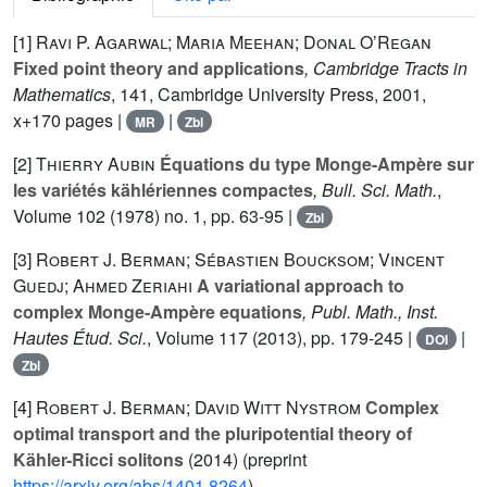
[1]
Ravi P. Agarwal; Maria Meehan; Donal O’Regan
Fixed point theory and applications
, Cambridge Tracts in
Mathematics
, 141
, Cambridge University Press, 2001,
x+170 pages |
|
MR
Zbl
[2]
Thierry Aubin
Équations du type Monge-Ampère sur
les variétés kählériennes compactes
, Bull. Sci. Math.
,
Volume 102
(1978) no. 1, pp. 63-95 |
Zbl
[3]
Robert J. Berman; Sébastien Boucksom; Vincent
Guedj; Ahmed Zeriahi
A variational approach to
complex Monge-Ampère equations
, Publ. Math., Inst.
Hautes Étud. Sci.
, Volume 117
(2013), pp. 179-245 |
|
DOI
Zbl
[4]
Robert J. Berman; David Witt Nystrom
Complex
optimal transport and the pluripotential theory of
Kähler-Ricci solitons
(2014) (preprint
https://arxiv.org/abs/1401.8264
)