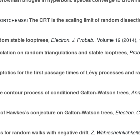
Kortchemski
The CRT is the scaling limit of random dissect
om stable looptrees
, Electron. J. Probab.
, Volume 19
(2014), 
lation on random triangulations and stable looptrees
, Pro
otics for the first passage times of Lévy processes and 
the contour process of conditioned Galton-Watson trees
, An
of Hawkes’s conjecture on Galton-Watson trees
, Electron.
 for random walks with negative drift
, Z. Wahrscheinlichkeit