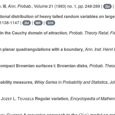
III
, Ann. Probab.
, Volume 21
(1993) no. 1, pp. 248-289 |
|
Zbl
ional distribution of heavy tailed random variables on large
 1138-1147 |
|
|
Zbl
MR
DOI
n the Cauchy domain of attraction
, Probab. Theory Relat. Fi
om planar quadrangulations with a boundary
, Ann. Inst. Henri
ompact Brownian surfaces I: Brownian disks
, Probab. Theor
ability measures
, Wiley Series in Probability and Statistics
, J
 Jozef L. Teugels
Regular variation
, Encyclopedia of Mathema
O
(
n
)
uel Guitter
A recursive approach to the
model on ra