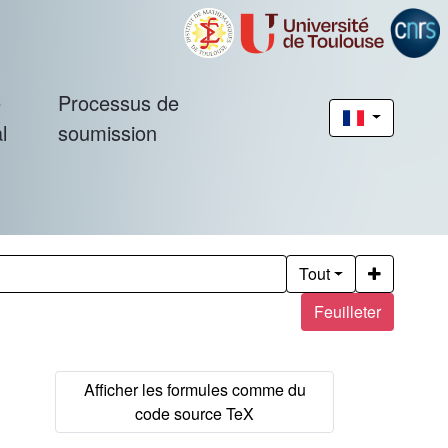
é
Processus de
l
soumission
Tout
Feuilleter