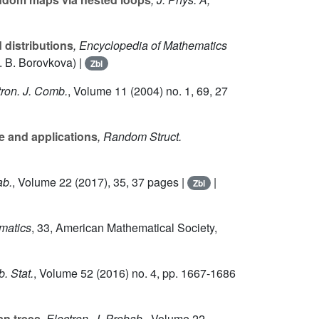
 distributions
, Encyclopedia of Mathematics
. B. Borovkova) |
Zbl
tron. J. Comb.
, Volume 11
(2004) no. 1, 69, 27
e and applications
, Random Struct.
ab.
, Volume 22
(2017), 35, 37 pages |
|
Zbl
matics
, 33
, American Mathematical Society,
. Stat.
, Volume 52
(2016) no. 4, pp. 1667-1686
an trees
, Electron. J. Probab.
, Volume 22