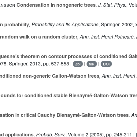
ánsson
Condensation in nongeneric trees
, J. Stat. Phys.
, Vo
 probability
, Probability and Its Applications
, Springer, 2002,
 random walk on a random cluster
, Ann. Inst. Henri Poincaré,
quesne’s theorem on contour processes of conditioned Gal
078
, Springer, 2013, pp. 537-558 |
|
|
Zbl
MR
DOI
nditioned non-generic Galton-Watson trees
, Ann. Inst. Henri
bounds for conditioned stable Bienaymé-Galton-Watson tre
tion in critical Cauchy Bienaymé-Galton-Watson trees
, A
d applications
, Probab. Surv.
, Volume 2
(2005), pp. 245-311 |