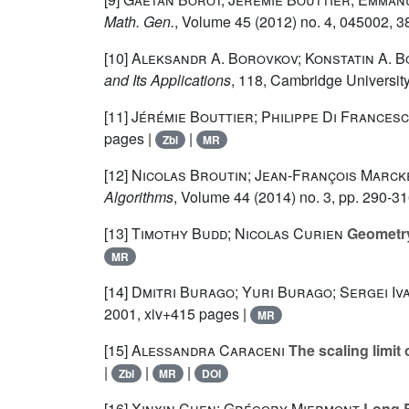
Math. Gen.
, Volume 45
(2012) no. 4, 045002, 3
[10]
Aleksandr A. Borovkov; Konstatin A. 
and Its Applications
, 118
, Cambridge University
[11]
Jérémie Bouttier; Philippe Di Frances
pages |
|
Zbl
MR
[12]
Nicolas Broutin; Jean-François Marck
Algorithms
, Volume 44
(2014) no. 3, pp. 290-31
[13]
Timothy Budd; Nicolas Curien
Geometry 
MR
[14]
Dmitri Burago; Yuri Burago; Sergei Iv
2001, xiv+415 pages |
MR
[15]
Alessandra Caraceni
The scaling limit
|
|
|
Zbl
MR
DOI
[16]
Xinxin Chen; Grégory Miermont
Long B