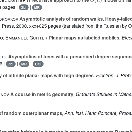
8 pages |
|
Zbl
MR
Borovkov
Asymptotic analysis of random walks. Heavy-tailed
 Press, 2008, xxx+625 pages (translated from the Russian by O
co; Emmanuel Guitter
Planar maps as labeled mobiles
, Elec
ert
Asymptotics of trees with a prescribed degree sequenc
6 |
|
|
Zbl
MR
DOI
of infinite planar maps with high degrees
, Electron. J. Prob
anov
A course in metric geometry
, Graduate Studies in Mathe
 of random outerplanar maps
, Ann. Inst. Henri Poincaré, Probab
rownian bridges in hyperbolic spaces converge to Browni