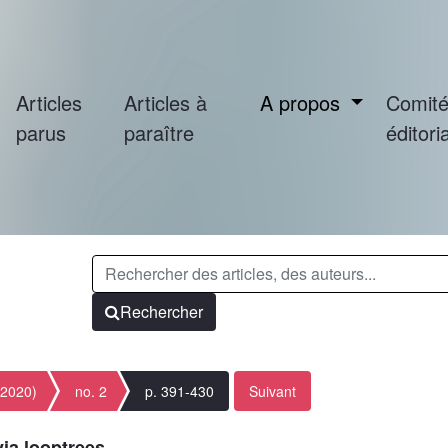
Articles
Articles à
A propos
Comit
parus
paraître
éditoria
Rechercher
(2020)
no. 2
p. 391-430
Suivant
ia looptrees