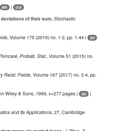
|
MR
DOI
 deviations of their sum
, Stochastic
elds
, Volume 175
(2019) no. 1-2, pp. 1-44 |
Zbl
 Poincaré, Probab. Stat.
, Volume 51
(2015) no.
y Relat. Fields
, Volume 167
(2017) no. 3-4, pp.
ohn Wiley & Sons, 1999, x+277 pages |
|
Zbl
tics and Its Applications
, 27
, Cambridge
ndom maps via nested loops
, J. Phys. A,