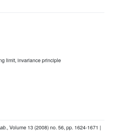
g limit, invariance principle
bab.
, Volume 13
(2008) no. 56, pp. 1624-1671 |