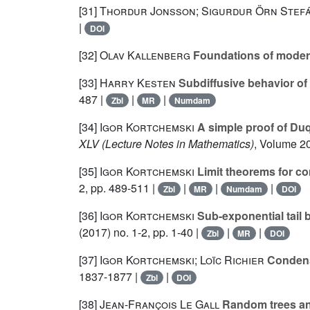
[31]
Thordur Jonsson; Sigurdur Örn Stef
|
DOI
[32]
Olav Kallenberg
Foundations of modern
[33]
Harry Kesten
Subdiffusive behavior of
487 |
|
|
Zbl
MR
Numdam
[34]
Igor Kortchemski
A simple proof of Du
XLV
(Lecture Notes in Mathematics)
, Volume 2
[35]
Igor Kortchemski
Limit theorems for co
2, pp. 489-511 |
|
|
|
Zbl
MR
Numdam
DOI
[36]
Igor Kortchemski
Sub-exponential tail 
(2017) no. 1-2, pp. 1-40 |
|
|
Zbl
MR
DOI
[37]
Igor Kortchemski; Loïc Richier
Condensa
1837-1877 |
|
Zbl
DOI
[38]
Jean-François Le Gall
Random trees an