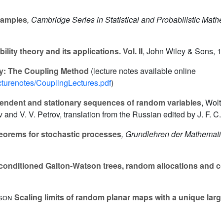
xamples
, Cambridge Series in Statistical and Probabilistic Mat
lity theory and its applications. Vol. II
, John Wiley & Sons, 
ry: The Coupling Method
(lecture notes available online
lecturenotes/CouplingLectures.pdf
)
endent and stationary sequences of random variables
, Wol
 and V. V. Petrov, translation from the Russian edited by J. F. 
heorems for stochastic processes
, Grundlehren der Mathemat
 conditioned Galton-Watson trees, random allocations and 
son
Scaling limits of random planar maps with a unique larg