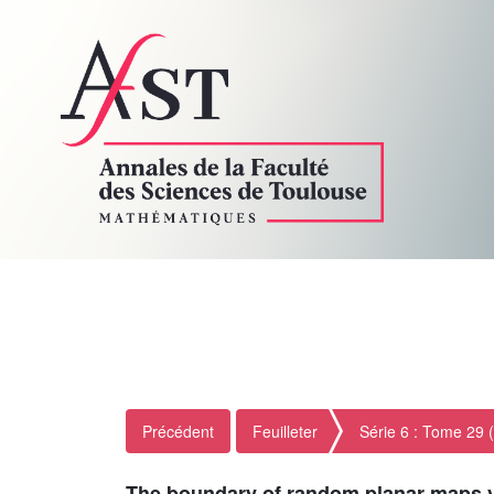
Précédent
Feuilleter
Série 6 : Tome 29 
The boundary of random planar maps v