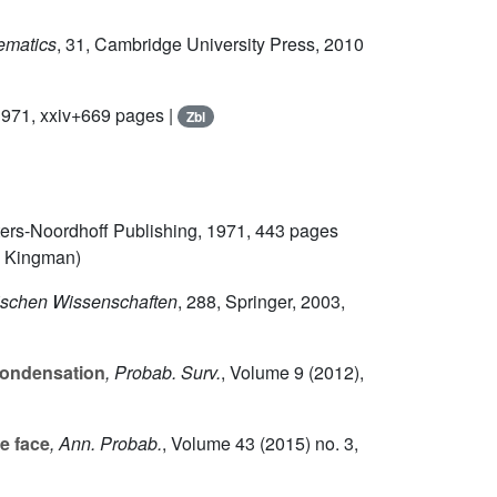
hematics
, 31
, Cambridge University Press, 2010
1971, xxiv+669 pages |
Zbl
ters-Noordhoff Publishing, 1971, 443 pages
C. Kingman)
ischen Wissenschaften
, 288
, Springer, 2003,
condensation
, Probab. Surv.
, Volume 9
(2012),
e face
, Ann. Probab.
, Volume 43
(2015) no. 3,