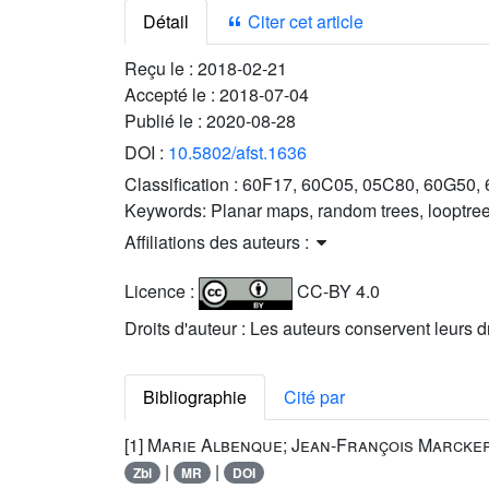
Détail
Citer cet article
Reçu le :
2018-02-21
Accepté le :
2018-07-04
Publié le :
2020-08-28
DOI :
10.5802/afst.1636
Classification :
60F17, 60C05, 05C80, 60G50, 
Keywords:
Planar maps, random trees, looptrees
Affiliations des auteurs :
Licence :
CC-BY 4.0
Droits d'auteur : Les auteurs conservent leurs d
Bibliographie
Cité par
[1]
Marie Albenque; Jean-François Marcke
|
|
Zbl
MR
DOI