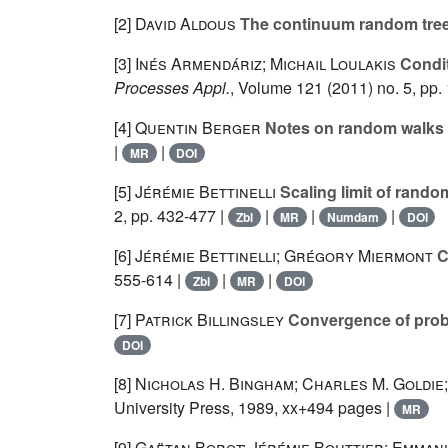
[2]
David Aldous
The continuum random tree. 
[3]
Inés Armendáriz; Michail Loulakis
Condit
Processes Appl.
, Volume 121
(2011) no. 5, pp.
[4]
Quentin Berger
Notes on random walks i
|
|
MR
DOI
[5]
Jérémie Bettinelli
Scaling limit of rand
2, pp. 432-477 |
|
|
|
Zbl
MR
Numdam
DOI
[6]
Jérémie Bettinelli; Grégory Miermont
C
555-614 |
|
|
Zbl
MR
DOI
[7]
Patrick Billingsley
Convergence of prob
DOI
[8]
Nicholas H. Bingham; Charles M. Goldie;
University Press, 1989, xx+494 pages |
MR
[9]
Gaëtan Borot; Jérémie Bouttier; Emman