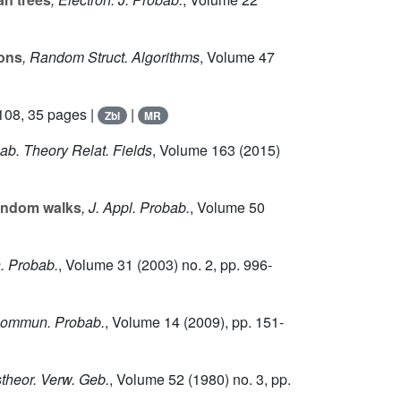
ions
, Random Struct. Algorithms
, Volume 47
108, 35 pages |
|
Zbl
MR
bab. Theory Relat. Fields
, Volume 163
(2015)
random walks
, J. Appl. Probab.
, Volume 50
n. Probab.
, Volume 31
(2003) no. 2, pp. 996-
 Commun. Probab.
, Volume 14
(2009), pp. 151-
stheor. Verw. Geb.
, Volume 52
(1980) no. 3, pp.