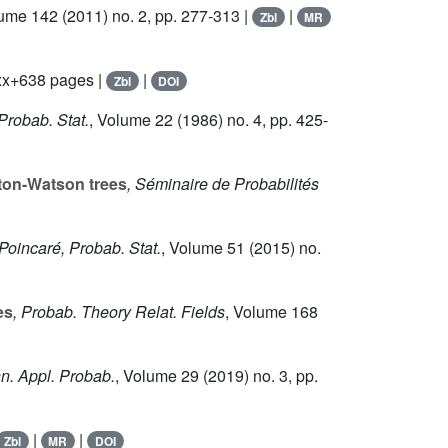
lume 142
(2011) no. 2, pp. 277-313 |
|
Zbl
MR
 xx+638 pages |
|
Zbl
DOI
 Probab. Stat.
, Volume 22
(1986) no. 4, pp. 425-
ton-Watson trees
, Séminaire de Probabilités
 Poincaré, Probab. Stat.
, Volume 51
(2015) no.
es
, Probab. Theory Relat. Fields
, Volume 168
nn. Appl. Probab.
, Volume 29
(2019) no. 3, pp.
|
|
Zbl
MR
DOI