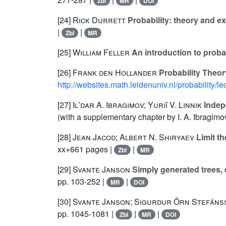
Zbl
MR
DOI
[24]
Rick Durrett
Probability: theory and e
|
|
Zbl
MR
[25]
William Feller
An introduction to probabi
[26]
Frank den Hollander
Probability Theo
http://websites.math.leidenuniv.nl/probability/
[27]
Ilʼdar A. Ibragimov; Yuriĭ V. Linnik
Indep
(with a supplementary chapter by I. A. Ibragimov
[28]
Jean Jacod; Albert N. Shiryaev
Limit t
xx+661 pages |
|
Zbl
MR
[29]
Svante Janson
Simply generated trees,
pp. 103-252 |
|
MR
DOI
[30]
Svante Janson; Sigurdur Örn Stefáns
pp. 1045-1081 |
|
|
Zbl
MR
DOI