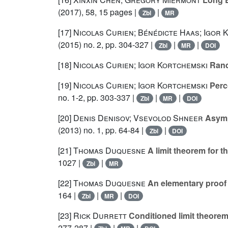
(2017), 58, 15 pages |
|
Zbl
MR
[17]
Nicolas Curien; Bénédicte Haas; Igor 
(2015) no. 2, pp. 304-327 |
|
|
Zbl
MR
DOI
[18]
Nicolas Curien; Igor Kortchemski
Rand
[19]
Nicolas Curien; Igor Kortchemski
Perco
no. 1-2, pp. 303-337 |
|
|
Zbl
MR
DOI
[20]
Denis Denisov; Vsevolod Shneer
Asympt
(2013) no. 1, pp. 64-84 |
|
Zbl
DOI
[21]
Thomas Duquesne
A limit theorem for 
1027 |
|
Zbl
MR
[22]
Thomas Duquesne
An elementary proof 
164 |
|
|
Zbl
MR
DOI
[23]
Rick Durrett
Conditioned limit theorems
277-287 |
|
|