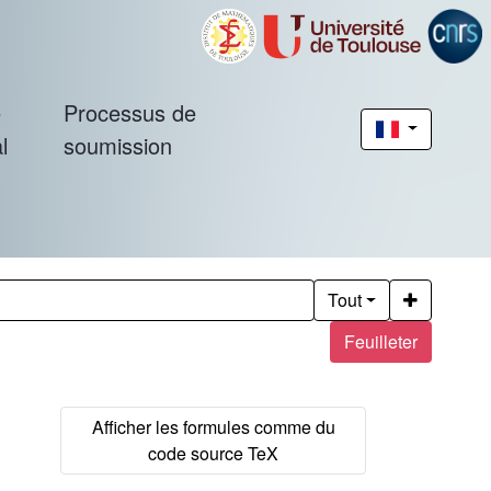
é
Processus de
l
soumission
Tout
Feuilleter