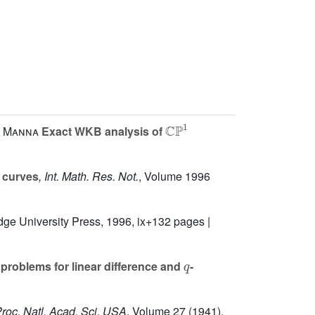
ℂℙ
1
i Manna
Exact WKB analysis of
c curves
, Int. Math. Res. Not.
, Volume 1996
dge University Press, 1996, ix+132 pages |
q
 problems for linear difference and
-
Proc. Natl. Acad. Sci. USA
, Volume 27
(1941),