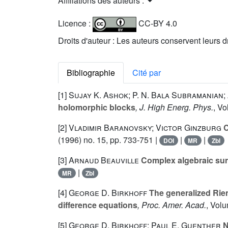
Affiliations des auteurs :
Licence :
CC-BY 4.0
Droits d'auteur : Les auteurs conservent leurs d
Bibliographie
Cité par
[1]
Sujay K. Ashok; P. N. Bala Subramanian;
holomorphic blocks
, J. High Energ. Phys.
, V
[2]
Vladimir Baranovsky; Victor Ginzburg
C
(1996) no. 15, pp. 733-751 |
|
|
DOI
MR
Zbl
[3]
Arnaud Beauville
Complex algebraic sur
|
MR
Zbl
[4]
George D. Birkhoff
The generalized Riema
difference equations
, Proc. Amer. Acad.
, Vol
[5]
George D. Birkhoff; Paul E. Guenther
N