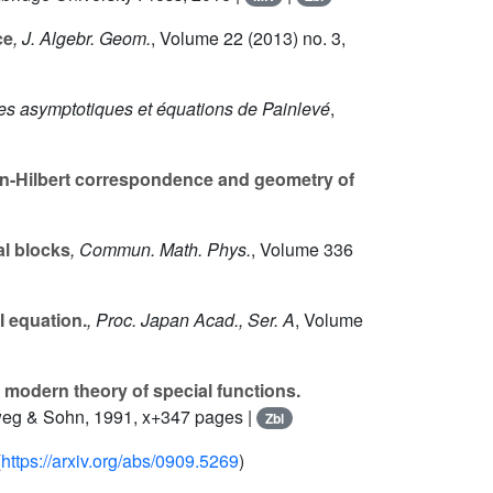
ce
, J. Algebr. Geom.
, Volume 22
(2013) no. 3,
ies asymptotiques et équations de Painlevé
,
nn-Hilbert correspondence and geometry of
l blocks
, Commun. Math. Phys.
, Volume 336
 equation.
, Proc. Japan Acad., Ser. A
, Volume
modern theory of special functions.
weg & Sohn, 1991, x+347 pages |
Zbl
(
https://arxiv.org/abs/0909.5269
)