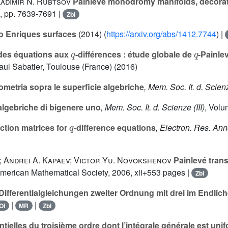
adimir N. Rubtsov
Painlevé monodromy manifolds, decorated
, pp. 7639-7691 |
Zbl
to Enriques surfaces
(2014) (
https://arxiv.org/abs/1412.7744
) |
q
q
 des équations aux
-différences : étude globale de
-Painle
Paul Sabatier, Toulouse (France) (2016)
ometria sopra le superficie algebriche
, Mem. Soc. It. d. Scienz
algebriche di bigenere uno
, Mem. Soc. It. d. Scienze (III)
, Volu
q
tion matrices for
-difference equations
, Electron. Res. An
s; Andrei A. Kapaev; Victor Yu. Novokshenov
Painlevé tran
American Mathematical Society, 2006, xii+553 pages |
Zbl
fferentialgleichungen zweiter Ordnung mit drei im Endlich
|
|
OI
MR
Zbl
tielles du troisième ordre dont l’intégrale générale est uni