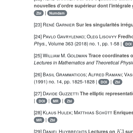
nouvelles d’ordre supérieur dont l’intégrale 
|
Zbl
Numdam
[23]
René Garnier
Sur les singularités irrégu
[24]
Pavlo Gavrylenko; Oleg Lisovyy
Fredho
Phys.
, Volume 363
(2018) no. 1, pp. 1-58 |
DOI
[25]
William M. Goldman
Trace coordinates o
Lectures in Mathematics and Theoretical Physi
[26]
Basil Grammaticos; Alfred Ramani; Vas
(1991) no. 14, pp. 1825-1828 |
|
DOI
Zbl
[27]
Davide Guzzetti
The elliptic representat
|
|
|
DOI
MR
Zbl
[28]
Klaus Hulek; Matthias Schütt
Enriques
|
MR
Zbl
K
3
[29]
Daniel Huybrechts
Lectures on
sur