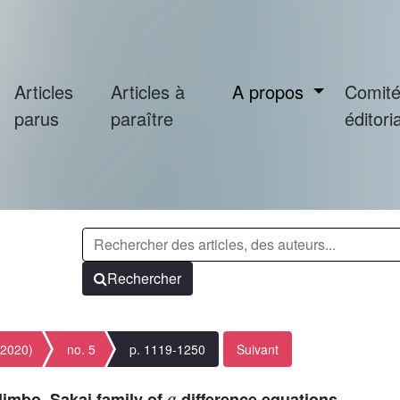
Articles
Articles à
A propos
Comit
parus
paraître
éditoria
Rechercher
(2020)
no. 5
p. 1119-1250
Suivant
q
Jimbo–Sakai family of
-difference equations