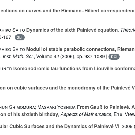
nections on curves and the Riemann–Hilbert corresponden
ahiko Saito
Dynamics of the sixth Painlevé equation
, Théor
3-167 |
Zbl
ahiko Saito
Moduli of stable parabolic connections, Riema
. Inst. Math. Sci.
, Volume 42
(2006), pp. 987-1089 |
DOI
chner
Isomonodromic tau-functions from Liouville conforma
on on cubic surfaces and the monodromy of the Painlevé VI
Shun Shimomura; Masaaki Yoshida
From Gauß to Painlevé. A 
n of his sixtieth birthday
, Aspects of Mathematics
, E16
, Vie
lar Cubic Surfaces and the Dynamics of Painlevé VI
, 2009 