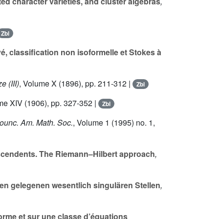
 character varieties, and cluster algebras
,
Zbl
vé, classification non isoformelle et Stokes à
e (III)
, Volume X
(1896), pp. 211-312 |
Zbl
me XIV
(1906), pp. 327-352 |
Zbl
nounc. Am. Math. Soc.
, Volume 1
(1995) no. 1,
scendents. The Riemann–Hilbert approach
,
en gelegenen wesentlich singulären Stellen
,
forme et sur une classe d’équations