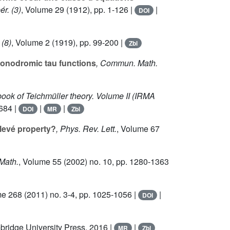
r. (3)
, Volume 29
(1912), pp. 1-126 |
|
DOI
 (8)
, Volume 2
(1919), pp. 99-200 |
Zbl
onodromic tau functions
, Commun. Math.
ook of Teichmüller theory. Volume II
(IRMA
684 |
|
|
DOI
MR
Zbl
levé property?
, Phys. Rev. Lett.
, Volume 67
Math.
, Volume 55
(2002) no. 10, pp. 1280-1363
me 268
(2011) no. 3-4, pp. 1025-1056 |
|
DOI
bridge University Press, 2016 |
|
MR
Zbl