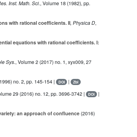
Res. Inst. Math. Sci.
, Volume 18
(1982), pp.
 with rational coefficients. II
, Physica D
,
ial equations with rational coefficients. I:
ble Sys.
, Volume 2
(2017) no. 1, xyx009, 27
1996) no. 2, pp. 145-154 |
|
DOI
Zbl
olume 29
(2016) no. 12, pp. 3696-3742 |
|
DOI
variety: an approach of confluence
(2016)