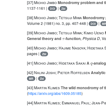
[37]
Michio Jimbo
Monodromy problem and the
1137-1161 |
|
DOI
Zbl
[38]
Michio Jimbo; Tetsuji Miwa
Monodromy pre
Volume 2
(1981) no. 3, pp. 407-448 |
|
DOI
M
[39]
Michio Jimbo; Tetsuji Miwa; Kimio Ueno
M
τ
General theory and
-function
, Physica D
, V
[40]
Michio Jimbo; Hajime Nagoya; Hidetaka 
pages |
Zbl
q
[41]
Michio Jimbo; Hidetaka Sakai
A
-analog
[42]
Nalini Joshi; Pieter Roffelsen
Analytic
|
MR
Zbl
[43]
Martin Klimes
The wild monodromy of the
(
https://arxiv.org/abs/1609.05185
)
[44]
Martin Klimes; Emmanuel Paul; Jean-Pi