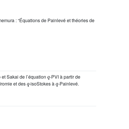
emura : “Équations de Painlevé et théories de
q
 et Sakai de l’équation
-PVI à partir de
q
q
romie et des
-isoStokes à
-Painlevé.