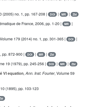
0
(2005) no. 1, pp. 167-208 |
|
|
DOI
MR
Zbl
ématique de France, 2006, pp. 1-20 |
|
MR
 Volume 179
(2014) no. 1, pp. 301-365 |
|
DOI
, pp. 872-900 |
|
|
DOI
MR
Zbl
ume 19
(1979), pp. 245-256 |
|
|
DOI
MR
Zbl
é VI equation
, Ann. Inst. Fourier
, Volume 59
 10
(1895), pp. 103-123
Zbl