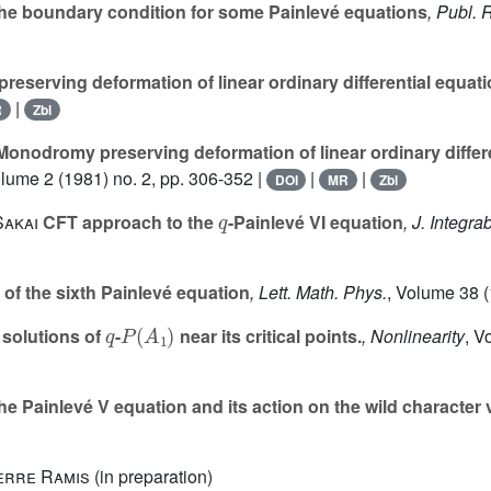
 boundary condition for some Painlevé equations
, Publ. 
serving deformation of linear ordinary differential equations
|
R
Zbl
onodromy preserving deformation of linear ordinary different
olume 2
(1981) no. 2, pp. 306-352 |
|
|
DOI
MR
Zbl
q
Sakai
CFT approach to the
-Painlevé VI equation
, J. Integra
 of the sixth Painlevé equation
, Lett. Math. Phys.
, Volume 38
(
q
P
(
A
1
)
 solutions of
-
near its critical points.
, Nonlinearity
, V
 Painlevé V equation and its action on the wild character 
erre Ramis
(in preparation)