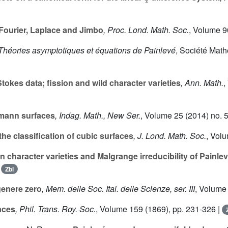
 Fourier, Laplace and Jimbo
, Proc. Lond. Math. Soc.
, Volume 9
 Théories asymptotiques et équations de Painlevé
, Société Math
okes data; fission and wild character varieties
, Ann. Math.
,
emann surfaces
, Indag. Math., New Ser.
, Volume 25
(2014) no. 5
he classification of cubic surfaces
, J. Lond. Math. Soc.
, Vol
character varieties and Malgrange irreducibility of Painlev
|
Zbl
genere zero
, Mem. delle Soc. Ital. delle Scienze, ser. III
, Volume
aces
, Phil. Trans. Roy. Soc.
, Volume 159
(1869), pp. 231-326 |