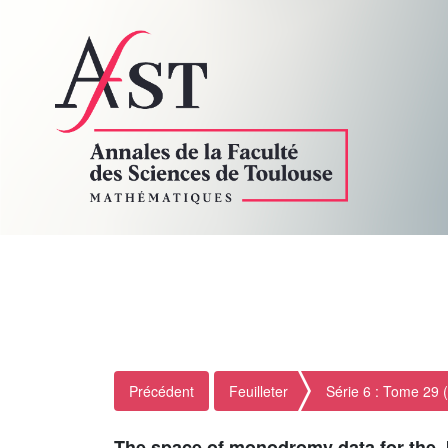
Précédent
Feuilleter
Série 6 : Tome 29 
The space of monodromy data for the 