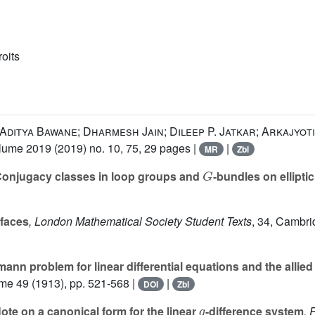
roits
 Aditya Bawane; Dharmesh Jain; Dileep P. Jatkar; Arkajyot
olume 2019
(2019) no. 10, 75, 29 pages |
|
MR
Zbl
G
onjugacy classes in loop groups and
-bundles on ellipti
faces
, London Mathematical Society Student Texts
, 34
, Cambri
nn problem for linear differential equations and the allied
ume 49
(1913), pp. 521-568 |
|
DOI
Zbl
q
ote on a canonical form for the linear
-difference system
, 