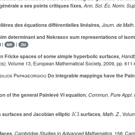
générale a ses points critiques fixes
, Ann. Sci. Éc. Norm. Supé
lières des équations différentielles linéaires
, Journ. de Math.
lm determinant and Nekrasov sum representations of isom
|
|
MR
Zbl
n Fricke spaces of some simple hyperbolic surfaces
, Handb
cs)
, Volume 13
, European Mathematical Society, 2009, pp. 611-
silios Papageorgiou
Do integrable mappings have the Pain
ion of the general Painlevé VI equation
, Commun. Pure Appl. 
K
3
 surfaces and Jacobian elliptic
surfaces
, Math. Z.
, Volu
faces
, Cambridge Studies in Advanced Mathematics
, 158
, Cam