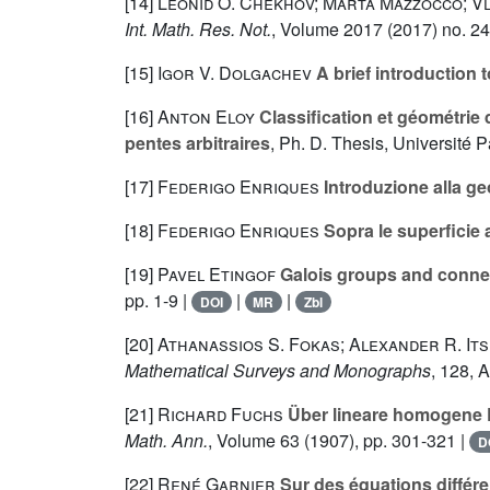
[14]
Leonid O. Chekhov; Marta Mazzocco; Vl
Int. Math. Res. Not.
, Volume 2017
(2017) no. 24
[15]
Igor V. Dolgachev
A brief introduction 
[16]
Anton Eloy
Classification et géométrie
pentes arbitraires
, Ph. D. Thesis, Université 
[17]
Federigo Enriques
Introduzione alla ge
[18]
Federigo Enriques
Sopra le superficie 
[19]
Pavel Etingof
Galois groups and connec
pp. 1-9 |
|
|
DOI
MR
Zbl
[20]
Athanassios S. Fokas; Alexander R. It
Mathematical Surveys and Monographs
, 128
, 
[21]
Richard Fuchs
Über lineare homogene Di
Math. Ann.
, Volume 63
(1907), pp. 301-321 |
D
[22]
René Garnier
Sur des équations différen