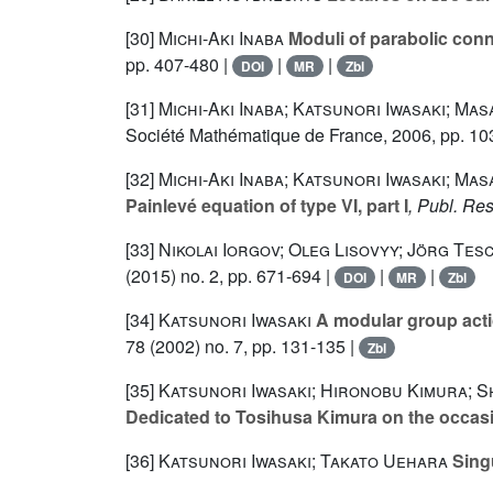
[30]
Michi-Aki Inaba
Moduli of parabolic con
pp. 407-480 |
|
|
DOI
MR
Zbl
[31]
Michi-Aki Inaba; Katsunori Iwasaki; Mas
Société Mathématique de France, 2006, pp. 10
[32]
Michi-Aki Inaba; Katsunori Iwasaki; Mas
Painlevé equation of type VI, part I
, Publ. Res
[33]
Nikolai Iorgov; Oleg Lisovyy; Jörg Tes
(2015) no. 2, pp. 671-694 |
|
|
DOI
MR
Zbl
[34]
Katsunori Iwasaki
A modular group acti
78
(2002) no. 7, pp. 131-135 |
Zbl
[35]
Katsunori Iwasaki; Hironobu Kimura; 
Dedicated to Tosihusa Kimura on the occasio
[36]
Katsunori Iwasaki; Takato Uehara
Singu