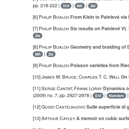
pp. 218-222 |
|
|
DOI
MR
Zbl
[6]
Philip Boalch
From Klein to Painlevé via
[7]
Philip Boalch
Six results on Painlevé VI
,
Zbl
[8]
Philip Boalch
Geometry and braiding of St
|
MR
Zbl
[9]
Philip Boalch
Poisson varieties from Ri
[10]
James W. Bruce; Charles T. C. Wall
On t
[11]
Serge Cantat; Frank Loray
Dynamics on 
(2009) no. 7, pp. 2927-2978 |
|
DOI
Numdam
[12]
Guido Castelnuovo
Sulle superficie di 
[13]
Arthur Cayley
A memoir on cubic surf