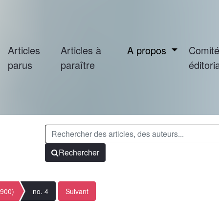
Articles
Articles à
A propos
Comit
parus
paraître
éditoria
Rechercher
1900)
no. 4
Suivant