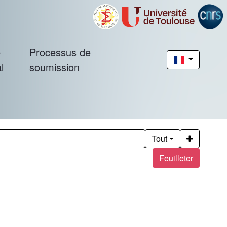
é
Processus de
l
soumission
Tout
Feuilleter