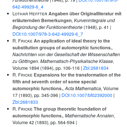
642-49929-6_4
Lothar Heffter
Angaben über Originalliteratur mit
erläuternden Bemerkungen
, Kurvenintegrale und
Begründung der Funktionentheorie
(1948), p. 41 |
DOI:10.1007/978-3-642-49929-6_7
R. Fricke
An application of ideal theory to the
substitution groups of automorphic functions.
,
Nachrichten von der Gesellschaft der Wissenschaften
zu Göttingen. Mathematisch-Physikalische Klasse
,
Volume 1894
(1894), pp. 106-116 |
Zbl:2681834
R. Fricke
Expansions for the transformation of the
fifth and seventh order of some special
automorphic functions.
, Acta Mathematica
, Volume
17
(1893), pp. 345-396 |
DOI:10.1007/bf02392000
|
Zbl:2681833
R. Fricke
The group theoretic foundation of
automorphic functions.
, Mathematische Annalen
,
Volume 42
(1893), pp. 564-594 |