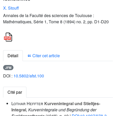
X. Stouff
Annales de la Faculté des sciences de Toulouse :
Mathématiques, Série 1, Tome 8 (1894) no. 2, pp. D1-D20
Détail
Citer cet article
JFM
DOI :
10.5802/afst.100
Cité par
Lothar Heffter
Kurvenintegral und Stieltjes-
Integral
, Kurvenintegrale und Begründung der
Funktionentheorie
(1948), p. 19 |
DOI:10.1007/978-3-