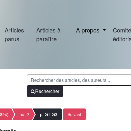
Articles
Articles à
A propos
Comit
parus
paraître
éditoria
Rechercher
1894)
no. 2
p. G1-G3
Suivant
Hermite