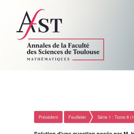
Précédent
Feuilleter
Série 1 : Tome 8 (
Solution d'une question posée par M. 