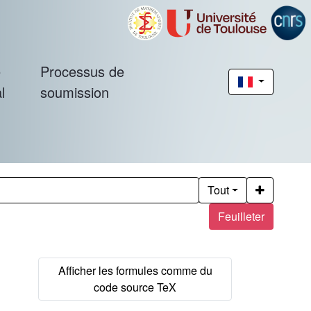
é
Processus de
l
soumission
Tout
Feuilleter