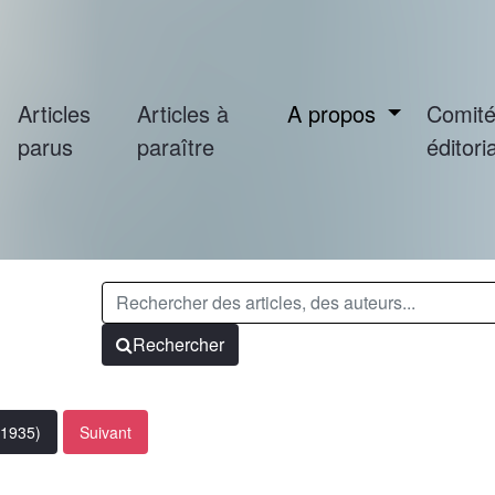
Articles
Articles à
A propos
Comit
parus
paraître
éditoria
Rechercher
(1935)
Suivant