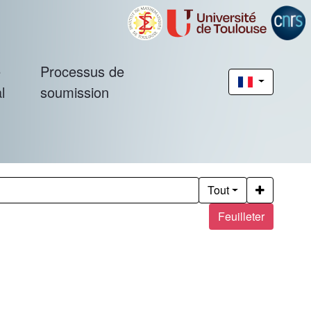
é
Processus de
l
soumission
Tout
Feuilleter