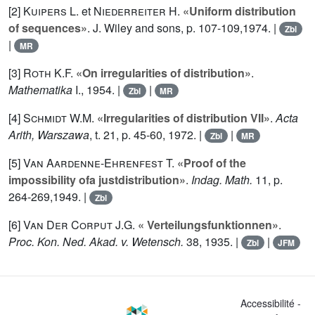
[2]
Kuipers L.
et
Niederreiter H.
«Uniform distribution
of sequences»
. J. Wiley and sons, p. 107-109,1974. |
Zbl
|
MR
[3]
Roth K.F.
«On irregularities of distribution»
.
Mathematika
I
., 1954. |
|
Zbl
MR
[4]
Schmidt W.M.
«Irregularities of distribution VII»
.
Acta
Arith, Warszawa
, t.
21
, p. 45-60, 1972. |
|
Zbl
MR
[5]
Van Aardenne-Ehrenfest T.
«Proof of the
impossibility ofa justdistribution»
.
Indag. Math.
11
, p.
264-269,1949. |
Zbl
[6]
Van Der Corput J.G.
« Verteilungsfunktionnen»
.
Proc. Kon. Ned. Akad. v. Wetensch.
38
, 1935. |
|
Zbl
JFM
Accessibilité -