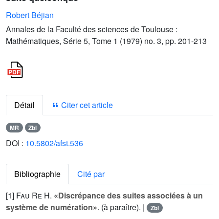
Robert Béjian
Annales de la Faculté des sciences de Toulouse :
Mathématiques, Série 5, Tome 1 (1979) no. 3, pp. 201-213
Détail
Citer cet article
MR
Zbl
DOI :
10.5802/afst.536
Bibliographie
Cité par
[1]
Fau Re H.
«Discrépance des suites associées à un
système de numération»
. (à paraître). |
Zbl