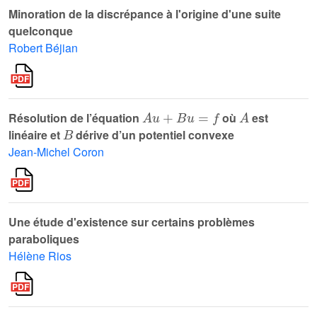
Minoration de la discrépance à l'origine d'une suite
quelconque
Robert Béjian
A
u
+
B
u
=
f
A
Résolution de l’équation
où
est
B
linéaire et
dérive d’un potentiel convexe
Jean-Michel Coron
Une étude d'existence sur certains problèmes
paraboliques
Hélène Rios