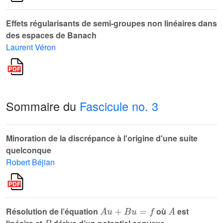
Effets régularisants de semi-groupes non linéaires dans
des espaces de Banach
Laurent Véron
Sommaire du
Fascicule no. 3
Minoration de la discrépance à l'origine d'une suite
quelconque
Robert Béjian
A
u
+
B
u
=
f
A
Résolution de l’équation
où
est
B