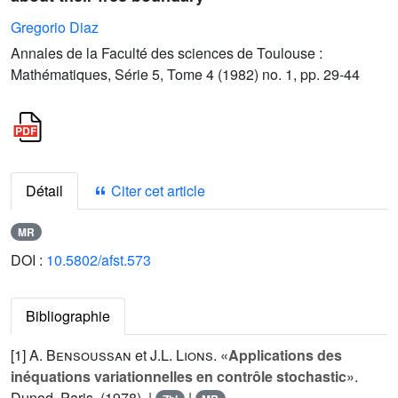
Gregorio Diaz
Annales de la Faculté des sciences de Toulouse :
Mathématiques, Série 5, Tome 4 (1982) no. 1, pp. 29-44
Détail
Citer cet article
MR
DOI :
10.5802/afst.573
Bibliographie
[1]
A. Bensoussan
et
J.L. Lions
.
«Applications des
inéquations variationnelles en contrôle stochastic»
.
Dunod, Paris, (1978). |
|