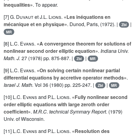
inequalities»
. To appear.
[7]
G. Duvaut
et
J.L. Lions
.
«Les inéquations en
mécanique et en physique»
. Dunod, Paris, (1972). |
|
Zbl
MR
[8]
L.C. Evans
.
«A convergence theorem for solutions of
nonlinear second order elliptic equation»
.
Indiana Univ.
Math. J.
27
(1978) pp. 875-887. |
|
Zbl
MR
[9]
L.C. Evans
.
«On solving certain nonlinear partial
differential equations by accretive operator methods»
.
Israel J. Math.
Vol
36
(1980) pp. 225-247. |
|
Zbl
MR
[10]
L.C. Evans
and
P.L. Lions
.
«Fully nonlinear second
order elliptic equations with large zeroth order
coefficient»
.
M.R.C. technical Symmary Report
. (1979)
Univ. of Wisconsin.
[11]
L.C. Evans
and
P.L. Lions
.
«Resolution des