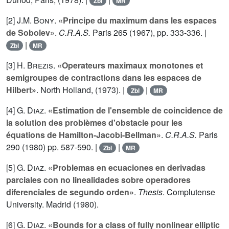
Zbl
MR
[2]
J.M. Bony
.
«Principe du maximum dans les espaces
de Sobolev»
.
C.R.A.S.
Paris
265
(1967), pp. 333-336. |
|
Zbl
MR
[3]
H. Brezis
.
«Operateurs maximaux monotones et
semigroupes de contractions dans les espaces de
Hilbert»
. North Holland, (1973). |
|
Zbl
MR
[4]
G. Diaz
.
«Estimation de l'ensemble de coincidence de
la solution des problèmes d'obstacle pour les
équations de Hamilton-Jacobi-Bellman»
.
C.R.A.S.
Paris
290
(1980) pp. 587-590. |
|
Zbl
MR
[5]
G. Diaz
.
«Problemas en ecuaciones en derivadas
parciales con no linealidades sobre operadores
diferenciales de segundo orden»
.
Thesis
. Complutense
University. Madrid (1980).
[6]
G. Diaz
.
«Bounds for a class of fully nonlinear elliptic