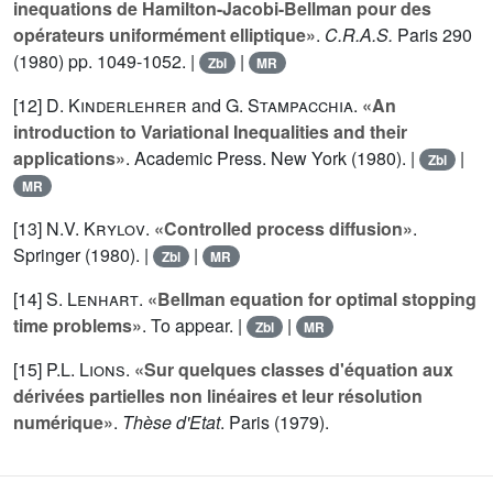
inequations de Hamilton-Jacobi-Bellman pour des
opérateurs uniformément elliptique»
.
C.R.A.S.
Paris
290
(1980) pp. 1049-1052. |
|
Zbl
MR
[12]
D. Kinderlehrer
and
G. Stampacchia
.
«An
introduction to Variational Inequalities and their
applications»
. Academic Press. New York (1980). |
|
Zbl
MR
[13]
N.V. Krylov
.
«Controlled process diffusion»
.
Springer (1980). |
|
Zbl
MR
[14]
S. Lenhart
.
«Bellman equation for optimal stopping
time problems»
. To appear. |
|
Zbl
MR
[15]
P.L. Lions
.
«Sur quelques classes d'équation aux
dérivées partielles non linéaires et leur résolution
numérique»
.
Thèse d'Etat
. Paris (1979).