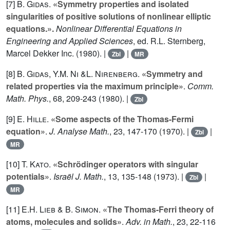
[7]
B. Gidas
.
«Symmetry properties and isolated
singularities of positive solutions of nonlinear elliptic
equations.».
Nonlinear Differential Equations in
Engineering and Applied Sciences
, ed. R.L. Sternberg,
Marcel Dekker Inc. (1980). |
|
Zbl
MR
[8]
B. Gidas
,
Y.M. Ni
&
L. Nirenberg
.
«Symmetry and
related properties via the maximum principle»
.
Comm.
Math. Phys.
,
68
, 209-243 (1980). |
Zbl
[9]
E. Hille
.
«Some aspects of the Thomas-Fermi
equation»
.
J. Analyse Math.
,
23
, 147-170 (1970). |
|
Zbl
MR
[10]
T. Kato
.
«Schrödinger operators with singular
potentials»
.
Israël J. Math.
,
13
, 135-148 (1973). |
|
Zbl
MR
[11]
E.H. Lieb
&
B. Simon
.
«The Thomas-Ferri theory of
atoms, molecules and solids»
.
Adv. in Math.
,
23
, 22-116