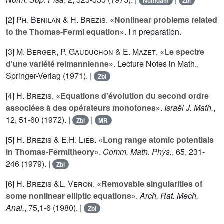
Numdam
Zbl
[2]
Ph. Benilan
&
H. Brezis
.
«Nonlinear problems related
to the Thomas-Fermi equation»
. I n preparation.
[3]
M. Berger
,
P. Gauduchon
&
E. Mazet
.
«Le spectre
d'une variété reimannienne»
. Lecture Notes in Math.,
Springer-Verlag (1971). |
Zbl
[4]
H. Brezis
.
«Equations d'évolution du second ordre
associées à des opérateurs monotones»
.
Israël J. Math.
,
12
, 51-60 (1972). |
|
Zbl
MR
[5]
H. Brezis
&
E.H. Lieb
.
«Long range atomic potentials
in Thomas-Fermitheory»
.
Comm. Math. Phys.
,
65
, 231-
246 (1979). |
Zbl
[6]
H. Brezis
&
L. Veron
.
«Removable singularities of
some nonlinear elliptic equations»
.
Arch. Rat. Mech.
Anal.
,
75
,1-6 (1980). |
Zbl