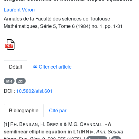
Laurent Véron
Annales de la Faculté des sciences de Toulouse :
Mathématiques, Série 5, Tome 6 (1984) no. 1, pp. 1-31
Détail
Citer cet article
MR
Zbl
DOI :
10.5802/afst.601
Bibliographie
Cité par
[1]
Ph. Benilan
,
H. Brezis
&
M.G. Crandall
.
«A
semilinear elliptic equation in L1(IRN)»
.
Ann. Scuola
Norm. Sup. Pisa
,
2
, 523-555 (1975). |
|