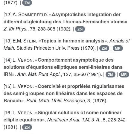
(1977). |
Zbl
[12]
A. Sommerfeld
.
«Asymptotishes integration der
differential-gleichung des Thomas-Fermischen atoms»
.
Z. für Phys.
,
78
, 283-308 (1932). |
Zbl
[13]
E.M. Stein
.
«Topics in harmonic analysis»
.
Annals of
Math.
Studies Princeton Univ. Press (1970). |
|
Zbl
MR
[14]
L. Veron
.
«Comportement asymptotique des
solutions d'équations elliptiques semi-linéaires dans
IRN»
.
Ann. Mat. Pura Appl.
,
127
, 25-50 (1981). |
|
Zbl
MR
[15]
L. Veron
.
«Coercivité et propriétés régularisantes
des semi-groupes non linéaires dans les espaces de
Banach»
.
Publ. Math. Univ. Besançon
,
3
, (1976).
[16]
L. Veron
.
«Singular solutions of some nonlinear
elliptic equations»
.
Nonlinear Anal. T.M. & A.
,
5
, 225-242
(1981). |
Zbl