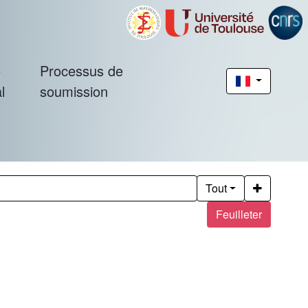
é
Processus de
l
soumission
Tout
Feuilleter