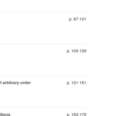
p. 87-101
p. 103-120
 arbitrary order
p. 121-151
itions
p. 153-170