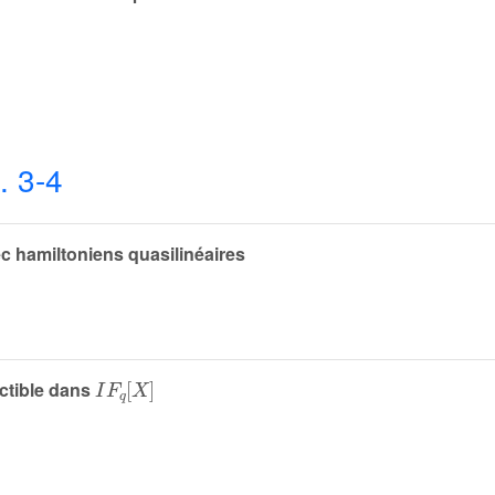
. 3-4
 hamiltoniens quasilinéaires
I
F
q
X
ctible dans