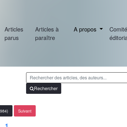
Articles
Articles à
A propos
Comit
parus
paraître
éditoria
Rechercher
1984)
Suivant
. 1