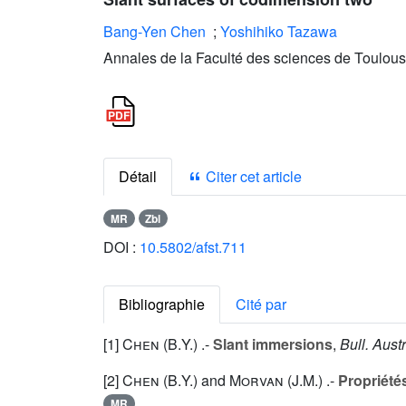
Bang-Yen Chen
;
Yoshihiko Tazawa
Annales de la Faculté des sciences de Toulous
Détail
Citer cet article
MR
Zbl
DOI :
10.5802/afst.711
Bibliographie
Cité par
[1]
Chen (B.Y.
) .-
Slant immersions
,
Bull. Aust
[2]
Chen (B.Y.
) and
Morvan (J.M.
) .-
Propriété
MR