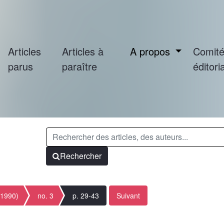
Articles
Articles à
A propos
Comit
parus
paraître
éditoria
Rechercher
(1990)
no. 3
p. 29-43
Suivant