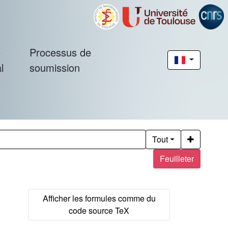
é
Processus de
l
soumission
Tout
Feuilleter