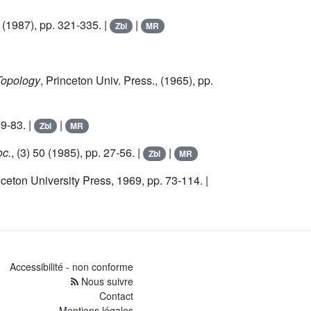
(1987), pp. 321-335. |
|
Zbl
MR
 Topology
, Princeton Univ. Press., (1965), pp.
9-83. |
|
Zbl
MR
oc.
, (3)
50
(1985), pp. 27-56. |
|
Zbl
MR
nceton University Press, 1969, pp. 73-114. |
Accessibilité - non conforme
Nous suivre
Contact
Mentions légales