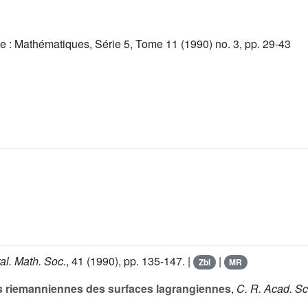
e : Mathématiques, Série 5, Tome 11 (1990) no. 3, pp. 29-43
ral. Math. Soc.
,
41
(1990), pp. 135-147. |
|
Zbl
MR
s riemanniennes des surfaces lagrangiennes
,
C. R. Acad. Sc