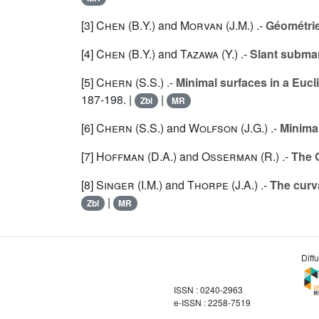
[3]
Chen (B.Y.
) and
Morvan (J.M.
) .-
Géométrie
[4]
Chen (B.Y.
) and
Tazawa (Y.
) .-
Slant subma
[5]
Chern (S.S.
) .-
Minimal surfaces in a Euc
187-198. |
|
Zbl
MR
[6]
Chern (S.S.
) and
Wolfson (J.G.
) .-
Minima
[7]
Hoffman (D.A.
) and
Osserman (R.
) .-
The 
[8]
Singer (I.M.
) and
Thorpe (J.A.
) .-
The curv
|
Zbl
MR
Diff
ISSN : 0240-2963
e-ISSN : 2258-7519