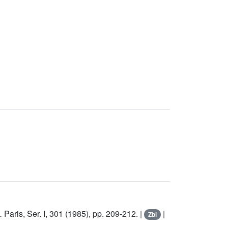
.
Paris, Ser. I,
301
(1985), pp. 209-212. |
|
Zbl