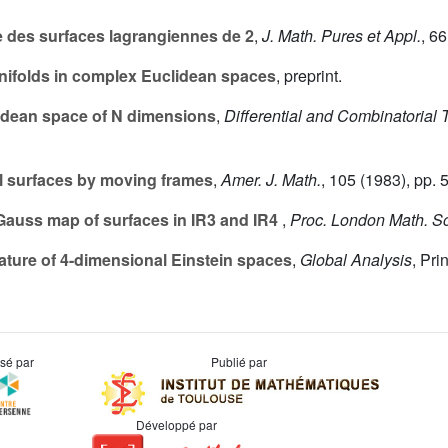
 des surfaces lagrangiennes de 2
,
J. Math. Pures et Appl.
,
66
nifolds in complex Euclidean spaces
, preprint.
lidean space of N dimensions
,
Differential and Combinatorial
l surfaces by moving frames
,
Amer. J. Math.
,
105
(1983), pp. 5
Gauss map of surfaces in IR3 and IR4
,
Proc. London Math. S
ature of 4-dimensional Einstein spaces
,
Global Analysis
, Pri
usé par
Publié par
Développé par