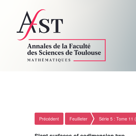
Précédent
Feuilleter
Série 5 : Tome 11 
Slant surfaces of codimension two