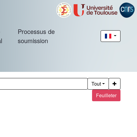
é
Processus de
l
soumission
Tout
Feuilleter