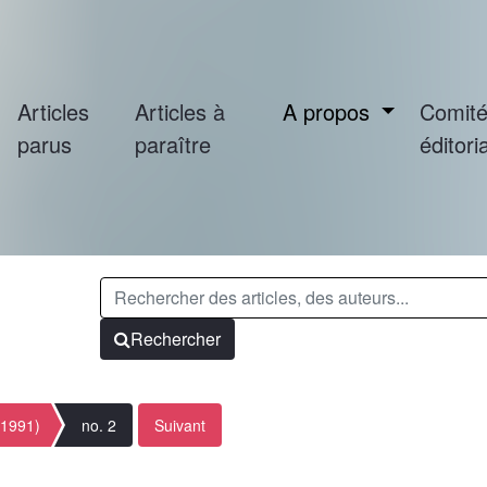
Articles
Articles à
A propos
Comit
parus
paraître
éditoria
Rechercher
(1991)
no. 2
Suivant