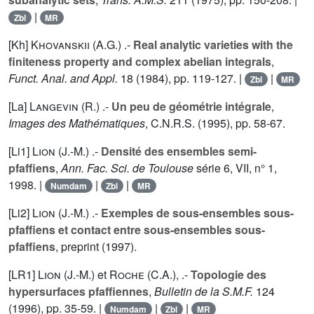
|
Zbl
MR
[Kh]
Khovanskii (A.G.
) .-
Real analytic varieties with the
finiteness property and complex abelian integrals
,
Funct. Anal. and Appl.
18
(1984), pp. 119-127. |
|
Zbl
MR
[La]
Langevin (R.
) .-
Un peu de géométrie intégrale
,
Images des Mathématiques
, C.N.R.S. (1995), pp. 58-67.
[Li1]
Lion (J.-M.
) .-
Densité des ensembles semi-
pfaffiens
,
Ann. Fac. Sci. de Toulouse
série 6,
VII
, n° 1,
1998. |
|
|
Numdam
Zbl
MR
[Li2]
Lion (J.-M.
) .-
Exemples de sous-ensembles sous-
pfaffiens et contact entre sous-ensembles sous-
pfaffiens
, preprint (1997).
[LR1]
Lion (J.-M.
) et
Roche (C.A.
), .-
Topologie des
hypersurfaces pfaffiennes
,
Bulletin de la S.M.F.
124
(1996), pp. 35-59. |
|
|
Numdam
Zbl
MR