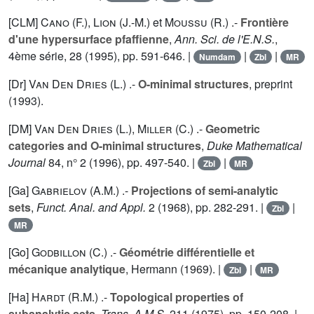
[CLM]
Cano (F.
),
Lion (J.-M.
) et
Moussu (R.
) .-
Frontière
d'une hypersurface pfaffienne
,
Ann. Sci. de l'E.N.S.
,
4ème série,
28
(1995), pp. 591-646. |
|
|
Numdam
Zbl
MR
[Dr]
Van Den Dries (L.
) .-
O-minimal structures
, preprint
(1993).
[DM]
Van Den Dries (L.
),
Miller (C.
) .-
Geometric
categories and O-minimal structures
,
Duke Mathematical
Journal
84
, n° 2 (1996), pp. 497-540. |
|
Zbl
MR
[Ga]
Gabrielov (A.M.
) .-
Projections of semi-analytic
sets
,
Funct. Anal. and Appl.
2
(1968), pp. 282-291. |
|
Zbl
MR
[Go]
Godbillon (C.
) .-
Géométrie différentielle et
mécanique analytique
, Hermann (1969). |
|
Zbl
MR
[Ha]
Hardt (R.M.
) .-
Topological properties of
subanalytic sets
,
Trans. A.M.S.
211
(1975), pp. 150-208. |