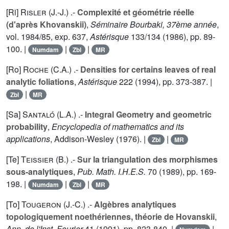
[Ri]
Risler (J.-J.
) .-
Complexité et géométrie réelle
(d'après Khovanskii)
,
Séminaire Bourbaki, 37ème année
,
vol.
1984
/85, exp. 637,
Astérisque
133
/134 (1986), pp. 89-
100. |
|
|
Numdam
Zbl
MR
[Ro]
Roche (C.A.
) .-
Densities for certains leaves of real
analytic foliations
,
Astérisque
222
(1994), pp. 373-387. |
|
Zbl
MR
[Sa]
Santaló (L.A.
) .-
Integral Geometry and geometric
probability
,
Encyclopedia of mathematics and its
applications
, Addison-Wesley (1976). |
|
Zbl
MR
[Te]
Teissier (B.
) .-
Sur la triangulation des morphismes
sous-analytiques
,
Pub. Math. I.H.E.S.
70
(1989), pp. 169-
198. |
|
|
Numdam
Zbl
MR
[To]
Tougeron (J.-C.
) .-
Algèbres analytiques
topologiquement noethériennes, théorie de Hovanskii
,
Ann. de l'Inst. Fourier
41
(1991), pp. 823-840. |
|