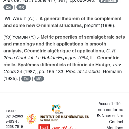
Numdam
|
Zbl
MR
[Wi]
Wilkie (A.
) .-
A general theorem of the complement
and some new O-minimal structures
, preprint (1996).
[Yo]
Yomdin (Y.
) .-
Metric properties of semialgebraic sets
and mappings and their applications in smooth
analysis, Géométrie algébrique et applications
,
C. R.
2ème Conf. Int. La Rabida/Espagne 1984
; III :
Géométrie
réelle. Systèmes différentiels et théorie de Hodge
,
Trav.
Cours
24
(1987), pp. 165-183;
Proc. of Larabida
, Hermann
(1985). |
|
Zbl
MR
Accessibilité -
non conforme
ISSN :
Nous suivre
0240-2963
e-ISSN :
Contact
2258-7519
Mentions