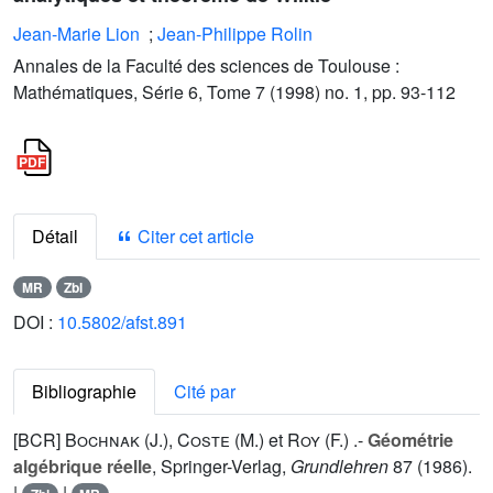
Jean-Marie Lion
;
Jean-Philippe Rolin
Annales de la Faculté des sciences de Toulouse :
Mathématiques, Série 6, Tome 7 (1998) no. 1, pp. 93-112
Détail
Citer cet article
MR
Zbl
DOI :
10.5802/afst.891
Bibliographie
Cité par
[BCR]
Bochnak (J.
),
Coste (M.
) et
Roy (F.
) .-
Géométrie
algébrique réelle
, Springer-Verlag,
Grundlehren
87
(1986).
|
|