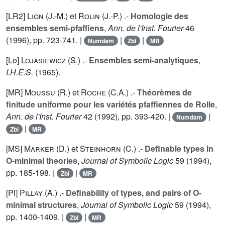
[LR2]
Lion (J.-M.
) et
Rolin (J.-P.
) .-
Homologie des
ensembles semi-pfaffiens
,
Ann. de l'Inst. Fourier
46
(1996), pp. 723-741. |
|
|
Numdam
Zbl
MR
[Lo]
Lojasiewicz (S.
) .-
Ensembles semi-analytiques
,
I.H.E.S.
(1965).
[MR]
Moussu (R.
) et
Roche (C.A.
) .-
Théorèmes de
finitude uniforme pour les variétés pfaffiennes de Rolle
,
Ann. de l'Inst. Fourier
42
(1992), pp. 393-420. |
|
Numdam
|
Zbl
MR
[MS]
Marker (D.
) et
Steinhorn (C.
) .-
Definable types in
O-minimal theories
,
Journal of Symbolic Logic
59
(1994),
pp. 185-198. |
|
Zbl
MR
[Pi]
Pillay (A.
) .-
Definability of types, and pairs of O-
minimal structures
,
Journal of Symbolic Logic
59
(1994),
pp. 1400-1409. |
|
Zbl
MR