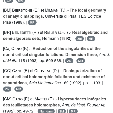
Zbl
MR
[BM]
Bierstone (E.
) et
Milman (P.
) .-
The local geometry
of analytic mappings
, Universita di Pisa, TES Editrice
Pisa (1988). |
MR
[BR]
Benedetti (R.
) et
Risler (J.-J.
) .-
Real algebraic and
semi-algebraic sets
, Hermann (1990). |
|
Zbl
MR
[Ca]
Cano (F.
) .-
Reduction of the singularities of the
non-dicritical singular foliations. Dimension three
,
Am. J.
of Math.
115
(1993), pp. 509-588. |
|
Zbl
MR
[CC]
Cano (F.
) et
Cerveau (D.
) .-
Desingularization of
non-dicritical holomorphic foliations and existence of
separatrices
,
Acta Mathematica
169
(1992), pp. 1-103. |
|
Zbl
MR
[CM]
Cano (F.
) et
Mattei (F.
) .-
Hypersurfaces intégrales
des feuilletages holomorphes
,
Ann. de l'Inst. Fourier
42
(1992), pp. 49-72. |
|
|
Numdam
Zbl
MR