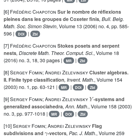
[6]
Frédéric Chapoton
Sur le nombre de réflexions
pleines dans les groupes de Coxeter finis
, Bull. Belg.
Math. Soc. Simon Stevin
, Volume 13
(2006) no. 4, pp. 585-
596 |
|
DOI
Zbl
[7]
Frédéric Chapoton
Stokes posets and serpent
nests
, Discrete Math. Theor. Comput. Sci.
, Volume 18
(2016) no. 3, 18, 30 pages |
|
MR
Zbl
[8]
Sergey Fomin; Andrei Zelevinsky
Cluster algebras.
II. Finite type classification
, Invent. Math.
, Volume 154
(2003) no. 1, pp. 63-121 |
|
|
MR
DOI
Zbl
Y
[9]
Sergey Fomin; Andrei Zelevinsky
-systems and
generalized associahedra
, Ann. Math.
, Volume 158
(2003)
no. 3, pp. 977-1018 |
|
|
MR
DOI
Zbl
[10]
Sergey Fomin; Andrei Zelevinsky
Flag
γ
subdivisions and
-vectors
, Pac. J. Math.
, Volume 259