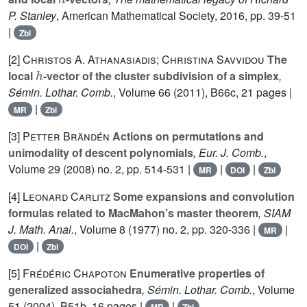
P. Stanley
, American Mathematical Society, 2016, pp. 39-51
|
Zbl
[2]
Christos A. Athanasiadis; Christina Savvidou
The
h
local
-vector of the cluster subdivision of a simplex
,
Sémin. Lothar. Comb.
, Volume 66
(2011), B66c, 21 pages |
|
MR
Zbl
[3]
Petter Brändén
Actions on permutations and
unimodality of descent polynomials
, Eur. J. Comb.
,
Volume 29
(2008) no. 2, pp. 514-531 |
|
|
MR
DOI
Zbl
[4]
Leonard Carlitz
Some expansions and convolution
formulas related to MacMahon’s master theorem
, SIAM
J. Math. Anal.
, Volume 8
(1977) no. 2, pp. 320-336 |
|
MR
|
DOI
Zbl
[5]
Frédéric Chapoton
Enumerative properties of
generalized associahedra
, Sémin. Lothar. Comb.
, Volume
51
(2004), B51b, 16 pages |
|
MR
Zbl