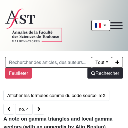
Tout
Feuilleter
Rechercher
no. 4
A note on gamma triangles and local gamma
vectors (with an appendix by Alin Bostan)