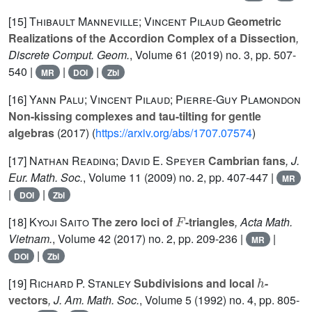
[15]
Thibault Manneville; Vincent Pilaud
Geometric
Realizations of the Accordion Complex of a Dissection
,
Discrete Comput. Geom.
, Volume 61
(2019) no. 3, pp. 507-
540 |
|
|
MR
DOI
Zbl
[16]
Yann Palu; Vincent Pilaud; Pierre-Guy Plamondon
Non-kissing complexes and tau-tilting for gentle
algebras
(2017) (
https://arxiv.org/abs/1707.07574
)
[17]
Nathan Reading; David E. Speyer
Cambrian fans
, J.
Eur. Math. Soc.
, Volume 11
(2009) no. 2, pp. 407-447 |
MR
|
|
DOI
Zbl
F
[18]
Kyoji Saito
The zero loci of
-triangles
, Acta Math.
Vietnam.
, Volume 42
(2017) no. 2, pp. 209-236 |
|
MR
|
DOI
Zbl
h
[19]
Richard P. Stanley
Subdivisions and local
-
vectors
, J. Am. Math. Soc.
, Volume 5
(1992) no. 4, pp. 805-