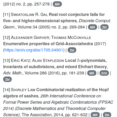
(2012) no. 2, pp. 257-278 |
MR
[11]
Swiatoslaw R. Gal
Real root conjecture fails for
five- and higher-dimensional spheres
, Discrete Comput.
Geom.
, Volume 34
(2005) no. 2, pp. 269-284 |
|
MR
Zbl
[12]
Alexander Garver; Thomas McConville
Enumerative properties of Grid-Associahedra
(2017)
(
https://arxiv.org/abs/1705.04901
) |
Zbl
h
[13]
Eric Katz; Alan Stapledon
Local
-polynomials,
invariants of subdivisions, and mixed Ehrhart theory
,
Adv. Math.
, Volume 286
(2016), pp. 181-239 |
|
|
MR
DOI
Zbl
[14]
Shirley Law
Combinatorial realization of the Hopf
algebra of sashes
, 26th International Conference on
Formal Power Series and Algebraic Combinatorics (FPSAC
2014)
(Discrete Mathematics and Theoretical Computer
Science)
, The Association, 2014, pp. 621-632 |
|
MR
Zbl