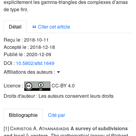
explicitement les gamma-triangles des complexes d’amas
de type fini.
Détail
Citer cet article
Reçu le :
2018-10-11
Accepté le :
2018-12-18
Publié le :
2020-12-09
DOI :
10.5802/afst.1649
Affiliations des auteurs :
Licence :
CC-BY 4.0
Droits d'auteur : Les auteurs conservent leurs droits
Bibliographie
Cité par
[1]
Christos A. Athanasiadis
A survey of subdivisions
h
and local
-vectors
, The mathematical legacy of Richard