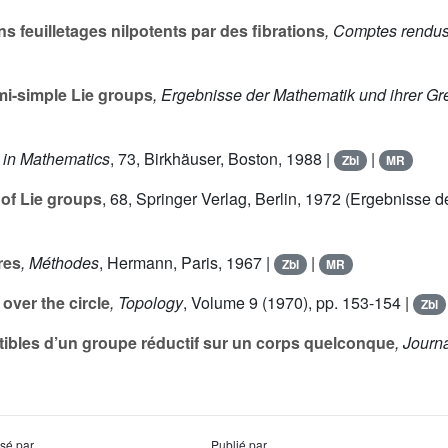
s feuilletages nilpotents par des fibrations
, Comptes rendus
i-simple Lie groups
, Ergebnisse der Mathematik und ihrer Gr
s in Mathematics
, 73
, Birkhäuser, Boston, 1988 |
|
Zbl
MR
of Lie groups
, 68
, Springer Verlag, Berlin, 1972 (Ergebnisse 
res
, Méthodes
, Hermann, Paris, 1967 |
|
Zbl
MR
over the circle
, Topology
, Volume 9
(1970), pp. 153-154 |
Zbl
tibles d’un groupe réductif sur un corps quelconque
, Journ
usé par
Publié par