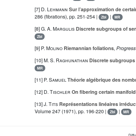
[7]
D. Lehmann
Sur l’approximation de certain
286
(fibrations), pp. 251-254 |
|
Zbl
MR
[8]
G. A. Margulis
Discrete subgroups of sem
Zbl
[9]
P. Molino
Riemannian foliations
, Progres
[10]
M. S. Raghunathan
Discrete subgroups 
MR
[11]
P. Samuel
Théorie algébrique des nomb
[12]
D. Tischler
On fibering certain manifold 
[13]
J. Tits
Représentations linéaires irréduc
Volume 247
(1971), pp. 196-220 |
|
Zbl
MR
Diff