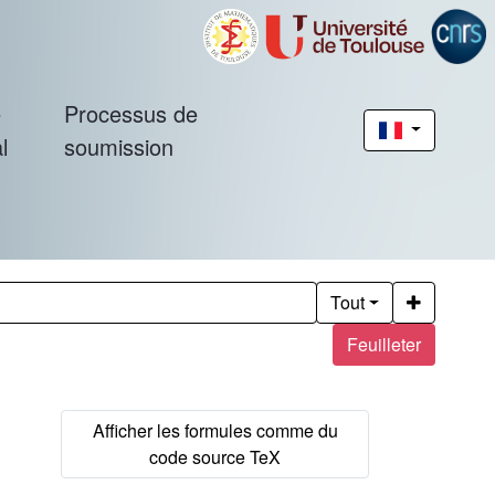
é
Processus de
l
soumission
Tout
Feuilleter