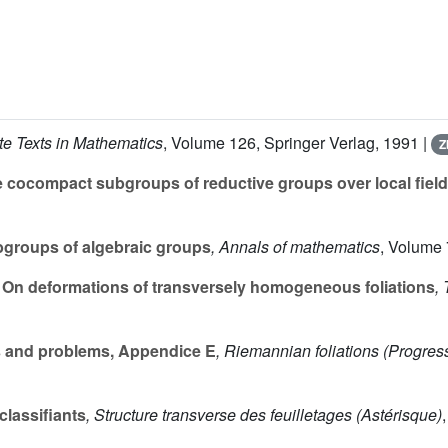
te Texts in Mathematics
, Volume 126
, Springer Verlag, 1991 |
Z
e cocompact subgroups of reductive groups over local fiel
bgroups of algebraic groups
, Annals of mathematics
, Volume
On deformations of transversely homogeneous foliations
,
s and problems, Appendice E
, Riemannian foliations
(Progress
lassifiants
, Structure transverse des feuilletages
(Astérisque)