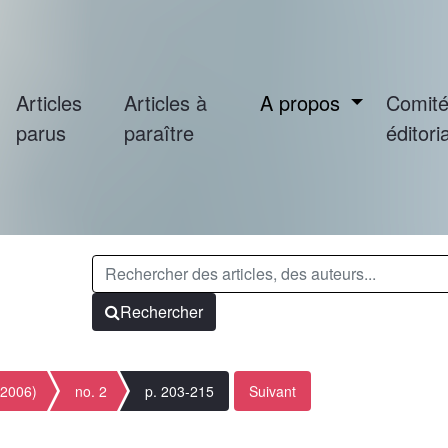
Articles
Articles à
A propos
Comit
parus
paraître
éditoria
Rechercher
(2006)
no. 2
p. 203-215
Suivant