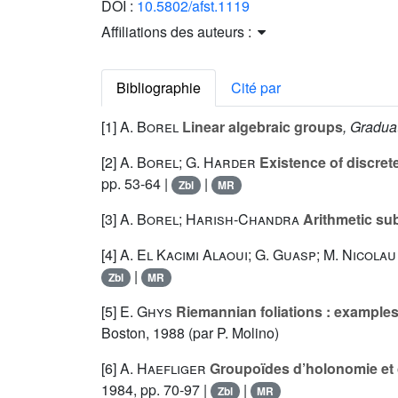
DOI :
10.5802/afst.1119
Affiliations des auteurs :
Bibliographie
Cité par
[1]
A. Borel
Linear algebraic groups
, Gradua
[2]
A. Borel; G. Harder
Existence of discret
pp. 53-64 |
|
Zbl
MR
[3]
A. Borel; Harish-Chandra
Arithmetic su
[4]
A. El Kacimi Alaoui; G. Guasp; M. Nicolau
|
Zbl
MR
[5]
E. Ghys
Riemannian foliations : example
Boston, 1988 (par P. Molino)
[6]
A. Haefliger
Groupoïdes d’holonomie et c
1984, pp. 70-97 |
|
Zbl
MR