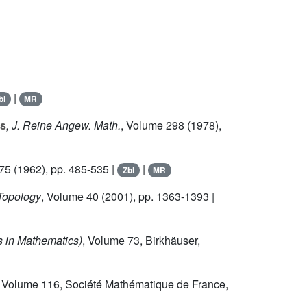
|
bl
MR
ds
, J. Reine Angew. Math.
, Volume 298
(1978),
 75
(1962), pp. 485-535 |
|
Zbl
MR
 Topology
, Volume 40
(2001), pp. 1363-1393 |
 in Mathematics)
, Volume 73
, Birkhäuser,
, Volume 116
, Société Mathématique de France,