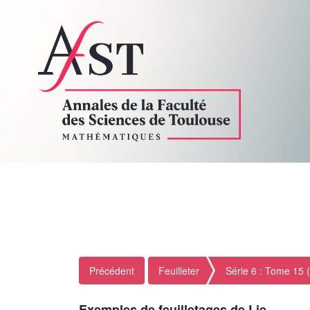
Précédent
Feuilleter
Série 6 : Tome 15 
Exemples de feuilletages de Lie