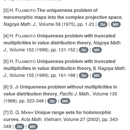
[3]
H. Fujimoto
The uniqueness problem of
meromorphic maps into the complex projective space
,
Nagoya Math. J.
, Volume 58
(1975), pp. 1-23 |
|
Zbl
MR
[4]
H. Fujimoto
Uniqueness problem with truncated
multiplicities in value distribution theory
, Nagoya Math.
J.
, Volume 152
(1998), pp. 131-152 |
|
Zbl
MR
[5]
H. Fujimoto
Uniqueness problem with truncated
multiplicities in value distribution theory, II
, Nagoya Math.
J.
, Volume 155
(1999), pp. 161-188 |
|
Zbl
MR
[6]
S. Ji
Uniqueness problem without multiplicities in
value distribution theory
, Pacific J. Math.
, Volume 135
(1988), pp. 323-348 |
|
Zbl
MR
[7]
D. Q. Manh
Unique range sets for holomorphic
curves
, Acta Math. Vietnam
, Volume 27
(2002), pp. 343-
348 |
|
Zbl
MR