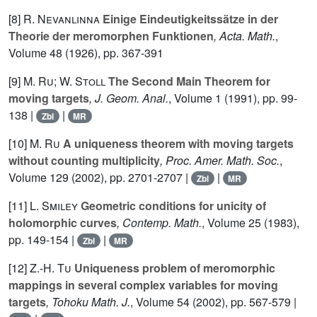
[8]
R. Nevanlinna
Einige Eindeutigkeitssätze in der
Theorie der meromorphen Funktionen
, Acta. Math.
,
Volume 48
(1926), pp. 367-391
[9]
M. Ru; W. Stoll
The Second Main Theorem for
moving targets
, J. Geom. Anal.
, Volume 1
(1991), pp. 99-
138 |
|
Zbl
MR
[10]
M. Ru
A uniqueness theorem with moving targets
without counting multiplicity
, Proc. Amer. Math. Soc.
,
Volume 129
(2002), pp. 2701-2707 |
|
Zbl
MR
[11]
L. Smiley
Geometric conditions for unicity of
holomorphic curves
, Contemp. Math.
, Volume 25
(1983),
pp. 149-154 |
|
Zbl
MR
[12]
Z.-H. Tu
Uniqueness problem of meromorphic
mappings in several complex variables for moving
targets
, Tohoku Math. J.
, Volume 54
(2002), pp. 567-579 |