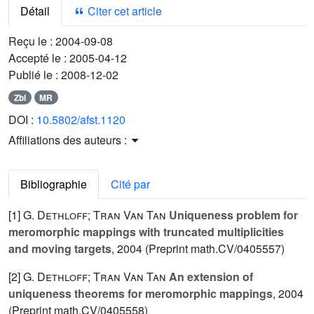
Détail
Citer cet article
Reçu le :
2004-09-08
Accepté le :
2005-04-12
Publié le :
2008-12-02
Zbl
MR
DOI :
10.5802/afst.1120
Affiliations des auteurs :
Bibliographie
Cité par
[1]
G. Dethloff; Tran Van Tan
Uniqueness problem for
meromorphic mappings with truncated multiplicities
and moving targets
, 2004 (Preprint math.CV/0405557)
[2]
G. Dethloff; Tran Van Tan
An extension of
uniqueness theorems for meromorphic mappings
, 2004
(Preprint math.CV/0405558)