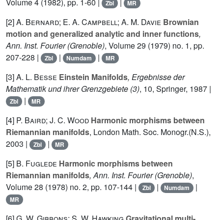
Volume 4
(1982), pp. 1-60 |
|
Zbl
MR
[2]
A. Bernard; E. A. Campbell; A. M. Davie
Brownian
motion and generalized analytic and inner functions
,
Ann. Inst. Fourier (Grenoble)
, Volume 29
(1979) no. 1, pp.
207-228 |
|
|
Zbl
Numdam
MR
[3]
A. L. Besse
Einstein Manifolds
, Ergebnisse der
Mathematik und ihrer Grenzgebiete (3)
, 10
, Springer, 1987 |
|
Zbl
MR
[4]
P. Baird; J. C. Wood
Harmonic morphisms between
Riemannian manifolds
, London Math. Soc. Monogr.(N.S.),
2003 |
|
Zbl
MR
[5]
B. Fuglede
Harmonic morphisms between
Riemannian manifolds
, Ann. Inst. Fourier (Grenoble)
,
Volume 28
(1978) no. 2, pp. 107-144 |
|
|
Zbl
Numdam
MR
[6]
G. W. Gibbons; S. W. Hawking
Gravitational multi-