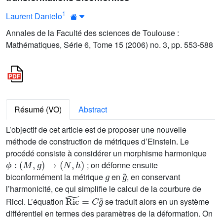
1
Laurent Danielo
Annales de la Faculté des sciences de Toulouse :
Mathématiques, Série 6, Tome 15 (2006) no. 3, pp. 553-588
Résumé (VO)
Abstract
L’objectif de cet article est de proposer une nouvelle
méthode de construction de métriques d’Einstein. Le
procédé consiste à considérer un morphisme harmonique
ϕ
:
(
M
,
g
)
→
(
N
,
h
)
; on déforme ensuite
g
g
˜
biconformément la métrique
en
, en conservant
l’harmonicité, ce qui simplifie le calcul de la courbure de
Ric
˜
=
C
g
˜
Ricci. L’équation
se traduit alors en un système
différentiel en termes des paramètres de la déformation. On