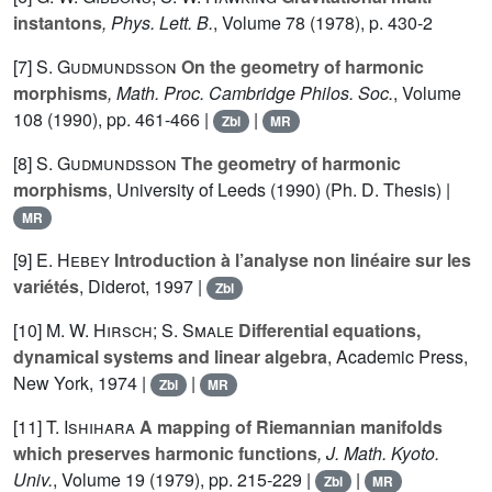
instantons
, Phys. Lett. B.
, Volume 78
(1978), p. 430-2
[7]
S. Gudmundsson
On the geometry of harmonic
morphisms
, Math. Proc. Cambridge Philos. Soc.
, Volume
108
(1990), pp. 461-466 |
|
Zbl
MR
[8]
S. Gudmundsson
The geometry of harmonic
morphisms
, University of Leeds (1990) (Ph. D. Thesis) |
MR
[9]
E. Hebey
Introduction à l’analyse non linéaire sur les
variétés
, Diderot, 1997 |
Zbl
[10]
M. W. Hirsch; S. Smale
Differential equations,
dynamical systems and linear algebra
, Academic Press,
New York, 1974 |
|
Zbl
MR
[11]
T. Ishihara
A mapping of Riemannian manifolds
which preserves harmonic functions
, J. Math. Kyoto.
Univ.
, Volume 19
(1979), pp. 215-229 |
|
Zbl
MR