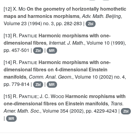
[12]
X. Mo
On the geometry of horizontally homothetic
maps and harmonics morphisms
, Adv. Math. Beijing
,
Volume 23
(1994) no. 3, pp. 282-283 |
Zbl
[13]
R. Pantilie
Harmonic morphisms with one-
dimensional fibres
, Internat. J. Math.
, Volume 10
(1999),
pp. 457-501 |
|
Zbl
MR
[14]
R. Pantilie
Harmonic morphisms with one-
dimensional fibres on 4-dimensional Einstein
manifolds
, Comm. Anal. Geom.
, Volume 10
(2002) no. 4,
pp. 779-814 |
|
Zbl
MR
[15]
R. Pantilie; J. C. Wood
Harmonic mrophisms with
one-dimensional fibres on Einstein manifolds
, Trans.
Amer. Math. Soc.
, Volume 354
(2002), pp. 4229-4243 |
Zbl
|
MR