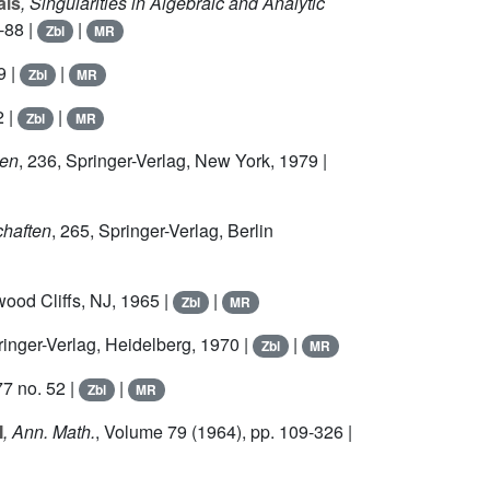
als
, Singularities in Algebraic and Analytic
-88 |
|
Zbl
MR
9 |
|
Zbl
MR
2 |
|
Zbl
MR
ten
, 236
, Springer-Verlag, New York, 1979 |
chaften
, 265
, Springer-Verlag, Berlin
wood Cliffs, NJ, 1965 |
|
Zbl
MR
ringer-Verlag, Heidelberg, 1970 |
|
Zbl
MR
77 no. 52 |
|
Zbl
MR
I
, Ann. Math.
, Volume 79
(1964), pp. 109-326 |