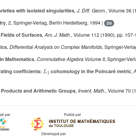
ieties with isolated singularities
, J. Diff. Geom.
, Volume 36
(1
try
, 2
, Springer-Verlag, Berlin Heidelberg, 1994 |
Zbl
 Fields of Surfaces
, Am. J. Math.
, Volume 112
(1990), pp. 107-
ics
, Differential Analysis on Complex Manifolds
, Springer-Verl
in Mathematics
, Commutative Algebra Volume II
, Springer-Ver
L
2
ting coefficients:
cohomology in the Poincaré metric
, 
Products and Arithmetic Groups
, Invent. Math.
, Volume 70
(1
usé par
Publié par
Développé par