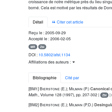
croissance de notre métrique près du lieu singul
borné. Cela est motivé par les résultats de D
Détail
Citer cet article
Reçu le :
2005-09-29
Accepté le :
2006-02-05
MR
Zbl
DOI :
10.5802/afst.1134
Affiliations des auteurs :
Bibliographie
Cité par
[BM1]
Bierstone (E.); Milman (P.)
Canonical de
Math.
, Volume 128
(1997), pp. 207-302 |
|
Zbl
[BM2]
Bierstone (E.); Milman (P.D.)
Desingula