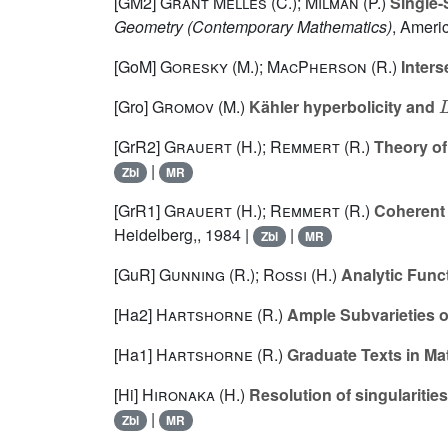
[GM2]
Grant Melles (C.); Milman (P.)
Single-
Geometry
(Contemporary Mathematics)
, Ameri
[GoM]
Goresky (M.); MacPherson (R.)
Inters
[Gro]
Gromov (M.)
Kähler hyperbolicity and
[GrR2]
Grauert (H.); Remmert (R.)
Theory of
|
Zbl
MR
[GrR1]
Grauert (H.); Remmert (R.)
Coherent 
Heidelberg,, 1984 |
|
Zbl
MR
[GuR]
Gunning (R.); Rossi (H.)
Analytic Func
[Ha2]
Hartshorne (R.)
Ample Subvarieties of
[Ha1]
Hartshorne (R.)
Graduate Texts in Ma
[Hi]
Hironaka (H.)
Resolution of singularities o
|
Zbl
MR