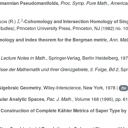
emannian Pseudomanifolds
, Proc. Symp. Pure Math., America
L
2
on (R.)
-Cohomology and Intersection Homology of Singu
tudies)
, Princeton University Press, Princeton, NJ (1982) no. 1
ology and index theorem for the Bergman metric
, Ann. Mat
, Lecture Notes in Math.
, Springer-Verlag, Berlin Heidelberg, 19
isse der Mathematik und ihrer Grenzgebiete, 3. Folge, Bd 2
, Sp
 Algebraic Geometry
, Wiley-Interscience, New York, 1978 |
Zbl
ular Analytic Spaces
, Pac. J. Math.
, Volume 168
(1995), pp. 6
 Construction of Complete Kähler Metrics of Saper Type by