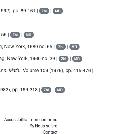
992), pp. 89-161 |
|
Zbl
MR
156 |
|
Zbl
MR
ag, New York, 1980 no. 65 |
|
Zbl
MR
lag, New York, 1960 no. 29 |
|
Zbl
MR
Ann. Math.
, Volume 109
(1979), pp. 415-476 |
982), pp. 169-218 |
|
Zbl
MR
Accessibilité - non conforme
Nous suivre
Contact