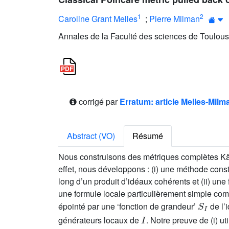
1
2
Caroline Grant Melles
;
Pierre Milman
Annales de la Faculté des sciences de Toulous
corrigé par
Erratum: article Melles-Milm
Abstract (VO)
Résumé
Nous construisons des métriques complètes Käh
effet, nous développons : (i) une méthode const
long d’un produit d’idéaux cohérents et (ii) un
une formule locale particulièrement simple comm
S
I
épointé par une ‘fonction de grandeur’
de l’
I
générateurs locaux de
. Notre preuve de (i) 