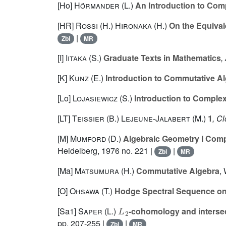
[Ho]
Hörmander (L.)
An Introduction to Comp
[HR]
Rossi (H.) Hironaka (H.)
On the Equival
|
Zbl
MR
[I]
Iitaka (S.)
Graduate Texts in Mathematics
,
[K]
Kunz (E.)
Introduction to Commutative A
[Lo]
Lojasiewicz (S.)
Introduction to Comple
[LT]
Teissier (B.) Lejeune-Jalabert (M.)
1
, C
[M]
Mumford (D.)
Algebraic Geometry I Compl
Heidelberg, 1976 no. 221 |
|
Zbl
MR
[Ma]
Matsumura (H.)
Commutative Algebra
,
[O]
Ohsawa (T.)
Hodge Spectral Sequence on
L
2
[Sa1]
Saper (L.)
-cohomology and intersect
pp. 207-255 |
|
Zbl
MR