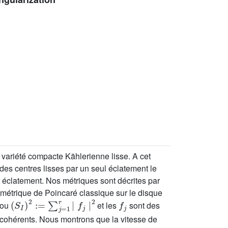
variété compacte Kählerienne lisse. A cet
des centres lisses par un seul éclatement le
t éclatement. Nos métriques sont décrites par
 métrique de Poincaré classique sur le disque
(
S
I
)
2
:
=
∑
j
=
1
r
∣
f
j
∣
2
f
j
 ou
et les
sont des
x cohérents. Nous montrons que la vitesse de