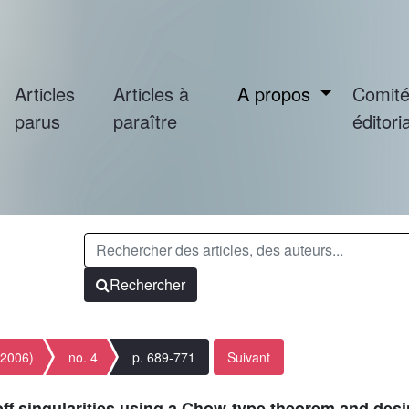
Articles
Articles à
A propos
Comit
parus
paraître
éditoria
Rechercher
(2006)
no. 4
p. 689-771
Suivant
off singularities using a Chow-type theorem and desi