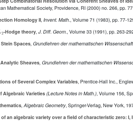
Step Combinatorial Resolution via Coherent Sheaves of Ide
can Mathematical Society, Providence, RI (2000) no. 266, pp. 77
ection Homology II
, Invent. Math.
, Volume 71
(1983), pp. 77-12
L
2
-Hodge theory
, J. Diff. Geom.
, Volume 33
(1991), pp. 263-29
 Stein Spaces
, Grundlehren der mathematischen Wissenschaf
Analytic Sheaves
, Grundlehren der mathematischen Wissens
tions of Several Complex Variables
, Prentice-Hall Inc., Engle
 Algebraic Varieties
(Lecture Notes in Math.)
, Volume 156
, Sp
thematics
, Algebraic Geometry
, Springer-Verlag, New York, 19
f an algebraic variety over a field of characteristic zero: I, I