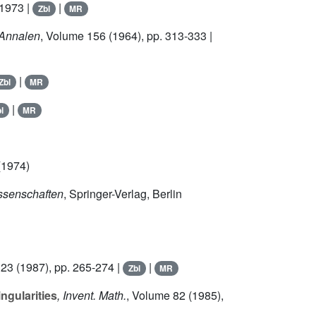
 1973 |
|
Zbl
MR
 Annalen
, Volume 156
(1964), pp. 313-333 |
|
Zbl
MR
|
l
MR
 (1974)
ssenschaften
, Springer-Verlag, Berlin
 23
(1987), pp. 265-274 |
|
Zbl
MR
ngularities
, Invent. Math.
, Volume 82
(1985),