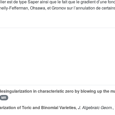
ier est de type Saper ainsi que le fait que le gradient d’une fon
onnelly-Fefferman, Ohsawa, et Gromov sur l’annulation de certa
singularization in characteristic zero by blowing up the ma
MR
rization of Toric and Binomial Varieties
, J. Algebraic Geom.
,