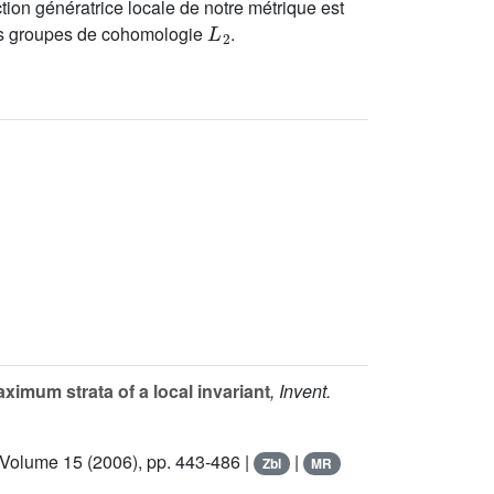
ction génératrice locale de notre métrique est
L
2
ins groupes de cohomologie
.
ximum strata of a local invariant
, Invent.
 Volume 15
(2006), pp. 443-486 |
|
Zbl
MR