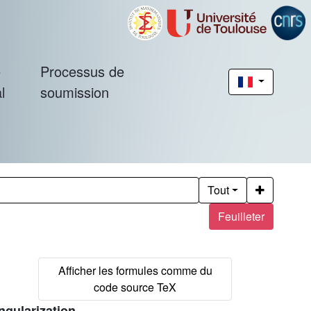
é
Processus de
l
soumission
Tout
Feuilleter
ngularization