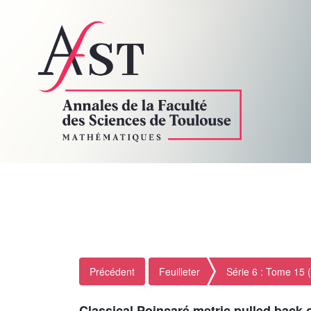
Précédent
Feuilleter
Série 6 : Tome 15 
Classical Poincaré metric pulled back 