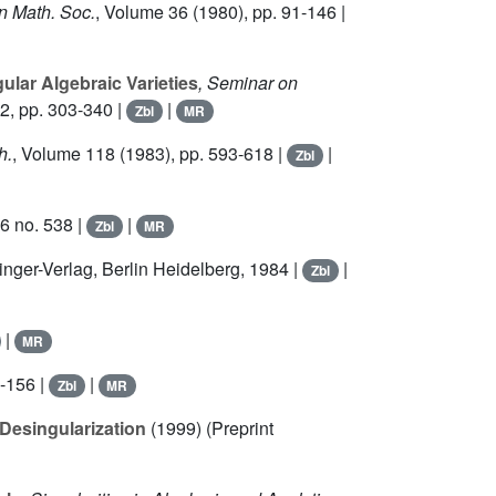
n Math. Soc.
, Volume 36
(1980), pp. 91-146 |
lar Algebraic Varieties
, Seminar on
02, pp. 303-340 |
|
Zbl
MR
h.
, Volume 118
(1983), pp. 593-618 |
|
Zbl
76 no. 538 |
|
Zbl
MR
ringer-Verlag, Berlin Heidelberg, 1984 |
|
Zbl
|
MR
1-156 |
|
Zbl
MR
 Desingularization
(1999) (Preprint