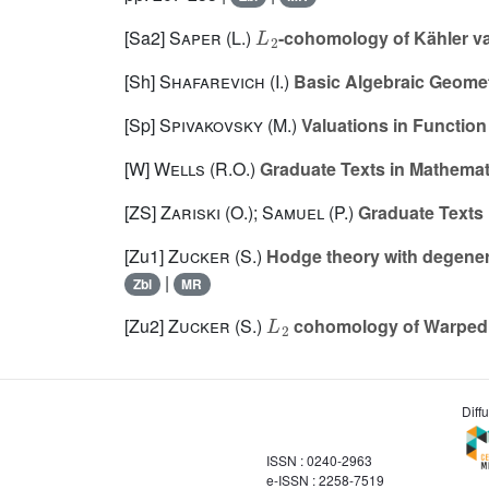
L
2
[Sa2]
Saper (L.)
-cohomology of Kähler var
[Sh]
Shafarevich (I.)
Basic Algebraic Geome
[Sp]
Spivakovsky (M.)
Valuations in Function
[W]
Wells (R.O.)
Graduate Texts in Mathemat
[ZS]
Zariski (O.); Samuel (P.)
Graduate Texts 
[Zu1]
Zucker (S.)
Hodge theory with degenera
|
Zbl
MR
L
2
[Zu2]
Zucker (S.)
cohomology of Warped 
Diff
ISSN : 0240-2963
e-ISSN : 2258-7519