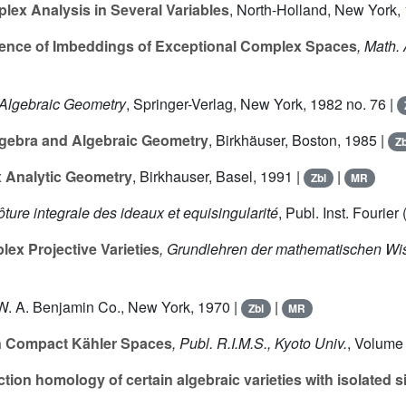
lex Analysis in Several Variables
, North-Holland, New York,
ence of Imbeddings of Exceptional Complex Spaces
, Math.
 Algebraic Geometry
, Springer-Verlag, New York, 1982 no. 76 |
lgebra and Algebraic Geometry
, Birkhäuser, Boston, 1985 |
Zb
x Analytic Geometry
, Birkhauser, Basel, 1991 |
|
Zbl
MR
lôture integrale des ideaux et equisingularité
, Publ. Inst. Fourier
ex Projective Varieties
, Grundlehren der mathematischen Wi
 W. A. Benjamin Co., New York, 1970 |
|
Zbl
MR
 Compact Kähler Spaces
, Publ. R.I.M.S., Kyoto Univ.
, Volume
ion homology of certain algebraic varieties with isolated si