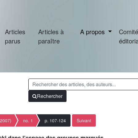
Articles
Articles à
A propos
Comit
parus
paraître
éditoria
Rechercher
(2007)
no. 1
p. 107-124
Suivant
ski dans l’espace des groupes marqués