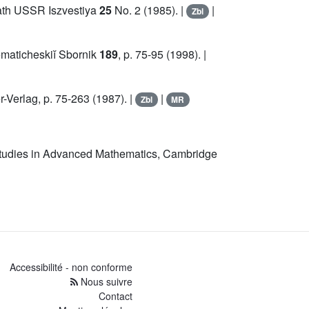
 Math USSR Iszvestiya
25
No. 2 (1985). |
|
Zbl
ematicheskiĭ Sbornik
189
, p. 75-95 (1998). |
r-Verlag, p. 75-263 (1987). |
|
Zbl
MR
e Studies in Advanced Mathematics, Cambridge
Accessibilité - non conforme
Nous suivre
Contact