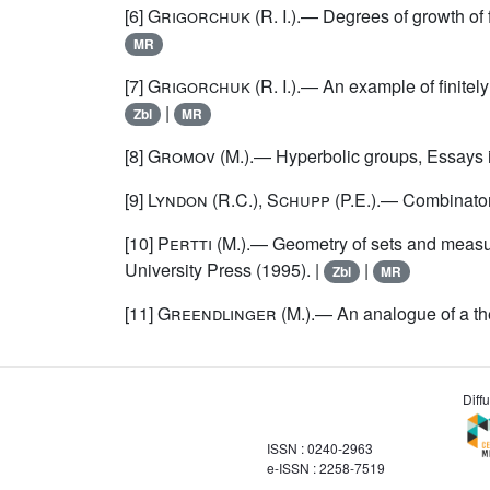
[6]
Grigorchuk
(R. I.).— Degrees of growth of
MR
[7]
Grigorchuk
(R. I.).— An example of finite
|
Zbl
MR
[8]
Gromov
(M.).— Hyperbolic groups, Essays i
[9]
Lyndon
(R.C.),
Schupp
(P.E.).— Combinator
[10]
Pertti
(M.).— Geometry of sets and measur
University Press (1995). |
|
Zbl
MR
[11]
Greendlinger
(M.).— An analogue of a t
Diff
ISSN : 0240-2963
e-ISSN : 2258-7519