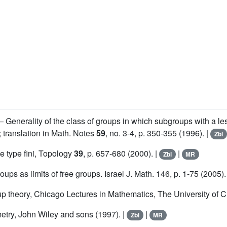
— Generality of the class of groups in which subgroups with a le
; translation in Math. Notes
59
, no. 3-4, p. 350-355 (1996). |
Zbl
 type fini, Topology
39
, p. 657-680 (2000). |
|
Zbl
MR
oups as limits of free groups. Israel J. Math. 146, p. 1-75 (2005).
up theory, Chicago Lectures in Mathematics, The University of C
etry, John Wiley and sons (1997). |
|
Zbl
MR