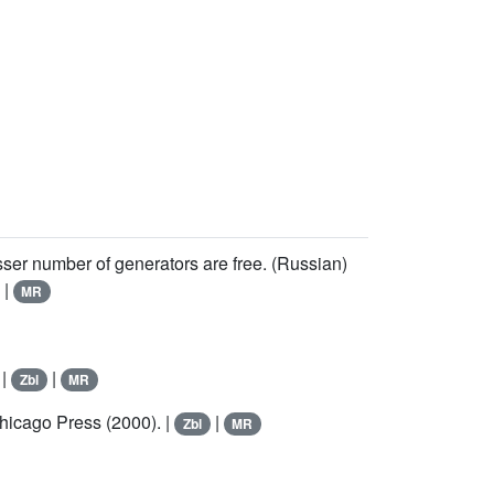
sser number of generators are free. (Russian)
|
MR
 |
|
Zbl
MR
hicago Press (2000). |
|
Zbl
MR