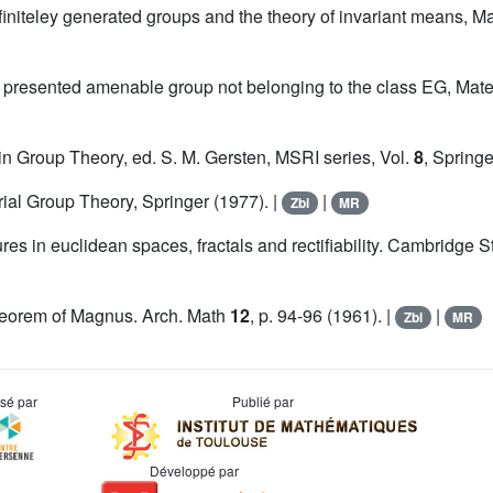
 finiteley generated groups and the theory of invariant means,
ly presented amenable group not belonging to the class EG, Mat
n Group Theory, ed. S. M. Gersten, MSRI series, Vol.
8
, Springe
ial Group Theory, Springer (1977). |
|
Zbl
MR
es in euclidean spaces, fractals and rectifiability. Cambridg
heorem of Magnus. Arch. Math
12
, p. 94-96 (1961). |
|
Zbl
MR
usé par
Publié par
Développé par