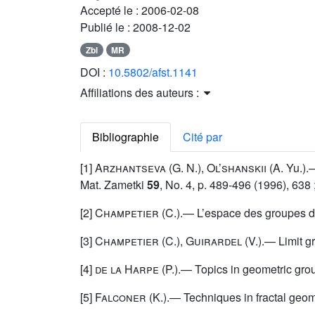
Accepté le :
2006-02-08
Publié le :
2008-12-02
Zbl
MR
DOI :
10.5802/afst.1141
Affiliations des auteurs :
Bibliographie
Cité par
[1]
Arzhantseva
(G. N.),
Ol’shanskii
(A. Yu.).
Mat. Zametki
59
, No. 4, p. 489-496 (1996), 638 
[2]
Champetier
(C.).— L’espace des groupes de
[3]
Champetier
(C.),
Guirardel
(V.).— Limit gr
[4]
de la Harpe
(P.).— Topics in geometric gro
[5]
Falconer
(K.).— Techniques in fractal geom