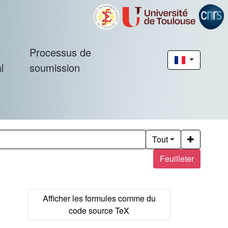
é
Processus de
l
soumission
Tout
Feuilleter